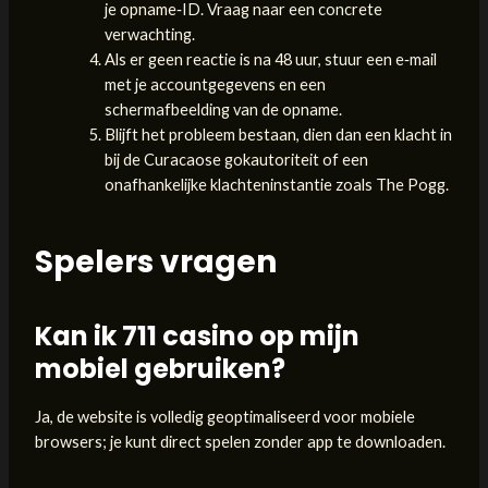
je opname‑ID. Vraag naar een concrete
verwachting.
Als er geen reactie is na 48 uur, stuur een e‑mail
met je accountgegevens en een
schermafbeelding van de opname.
Blijft het probleem bestaan, dien dan een klacht in
bij de Curacaose gokautoriteit of een
onafhankelijke klachteninstantie zoals The Pogg.
Spelers vragen
Kan ik 711 casino op mijn
mobiel gebruiken?
Ja, de website is volledig geoptimaliseerd voor mobiele
browsers; je kunt direct spelen zonder app te downloaden.