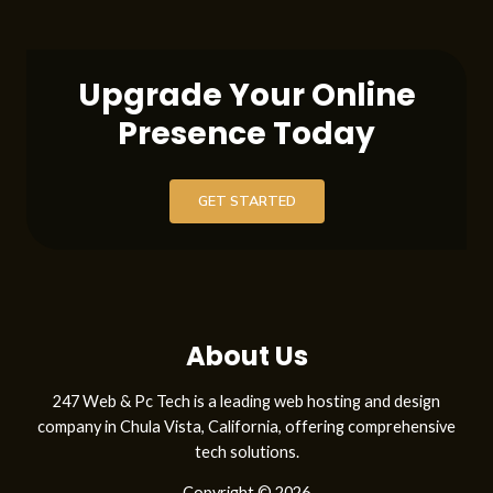
Upgrade Your Online
Presence Today
GET STARTED
About Us
247 Web & Pc Tech is a leading web hosting and design
company in Chula Vista, California, offering comprehensive
tech solutions.
Copyright © 2026