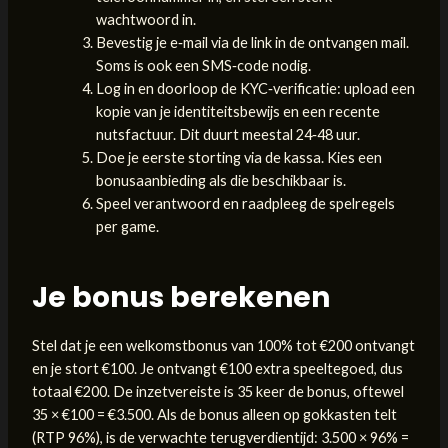
wachtwoord in.
Bevestig je e‑mail via de link in de ontvangen mail.
Soms is ook een SMS‑code nodig.
Log in en doorloop de KYC‑verificatie: upload een
kopie van je identiteitsbewijs en een recente
nutsfactuur. Dit duurt meestal 24‑48 uur.
Doe je eerste storting via de kassa. Kies een
bonusaanbieding als die beschikbaar is.
Speel verantwoord en raadpleeg de spelregels
per game.
Je bonus berekenen
Stel dat je een welkomstbonus van 100% tot €200 ontvangt
en je stort €100. Je ontvangt €100 extra speeltegoed, dus
totaal €200. De inzetvereiste is 35 keer de bonus, oftewel
35 × €100 = €3.500. Als de bonus alleen op gokkasten telt
(RTP 96%), is de verwachte terugverdientijd: 3.500 × 96% =