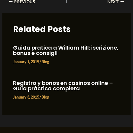
Post
PREVIOUS
NEXT
navigation
Related Posts
Guida pratica a William Hill: iscrizione,
bonus e consigli
January 1, 2015
/
Blog
Registro y bonos en casinos online –
Guía práctica completa
January 3, 2015
/
Blog