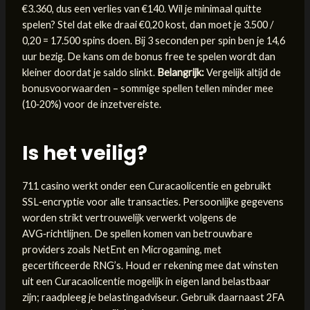
€3.360, dus een verlies van €140. Wil je minimaal quitte
spelen? Stel dat elke draai €0,20 kost, dan moet je 3.500 /
0,20 = 17.500 spins doen. Bij 3 seconden per spin ben je 14,6
uur bezig. De kans om de bonus free te spelen wordt dan
kleiner doordat je saldo slinkt.
Belangrijk:
Vergelijk altijd de
bonusvoorwaarden – sommige spellen tellen minder mee
(10‑20%) voor de inzetvereiste.
Is het veilig?
711 casino werkt onder een Curacaolicentie en gebruikt
SSL‑encryptie voor alle transacties. Persoonlijke gegevens
worden strikt vertrouwelijk verwerkt volgens de
AVG‑richtlijnen. De spellen komen van betrouwbare
providers zoals NetEnt en Microgaming, met
gecertificeerde RNG’s. Houd er rekening mee dat winsten
uit een Curacaolicentie mogelijk in eigen land belastbaar
zijn; raadpleeg je belastingadviseur. Gebruik daarnaast 2FA