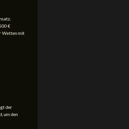
msatz.
 500 €
ur Wetten mit
ägt der
d, um den