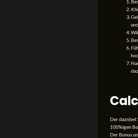
Bes
Kli
Geb
und
Wäh
Bes
Füh
hoc
Nac
daz
Calc
Der daznbet 
100%igen Bonu
Der Bonus un