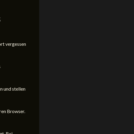
s
ort vergessen
s
n und stellen
ren Browser.
gt. Bei