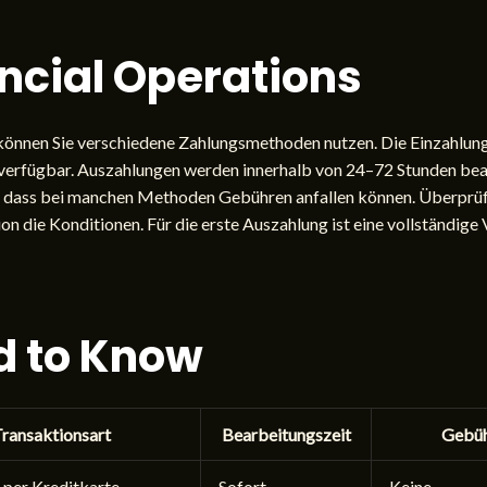
ncial Operations
können Sie verschiedene Zahlungsmethoden nutzen. Die Einzahlung 
 verfügbar. Auszahlungen werden innerhalb von 24–72 Stunden bea
, dass bei manchen Methoden Gebühren anfallen können. Überprüf
on die Konditionen. Für die erste Auszahlung ist eine vollständige 
d to Know
ransaktionsart
Bearbeitungszeit
Gebü
 per Kreditkarte
Sofort
Keine