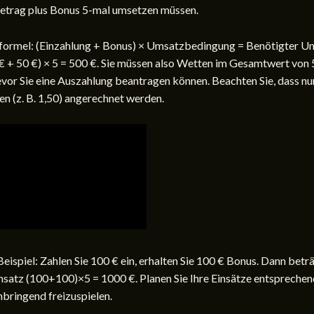
etrag plus Bonus 5-mal umsetzen müssen.
ormel: (Einzahlung + Bonus) × Umsatzbedingung = Benötigter U
 € + 50 €) × 5 = 500 €. Sie müssen also Wetten im Gesamtwert von
evor Sie eine Auszahlung beantragen können. Beachten Sie, dass n
n (z. B. 1,50) angerechnet werden.
Beispiel: Zahlen Sie 100 € ein, erhalten Sie 100 € Bonus. Dann betr
satz (100+100)×5 = 1000 €. Planen Sie Ihre Einsätze entsprechen
bringend freizuspielen.