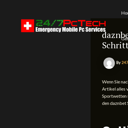
Skip
to
Ho
content
daznbe
Gen
Schrit
By
247
Wenn Sie nac
Artikel alles
Sportwetten s
den daznbet 