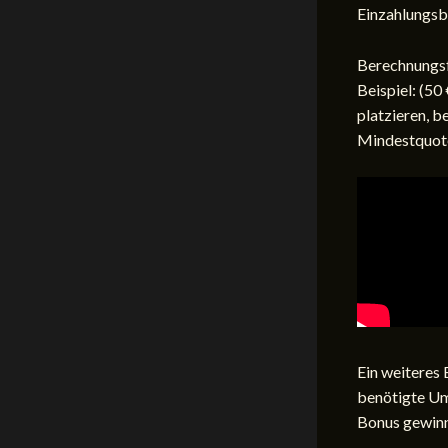
Einzahlungsb
Berechnungsf
Beispiel: (50
platzieren, b
Mindestquote
Ein weiteres 
benötigte Um
Bonus gewinn