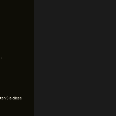
n
gen Sie diese