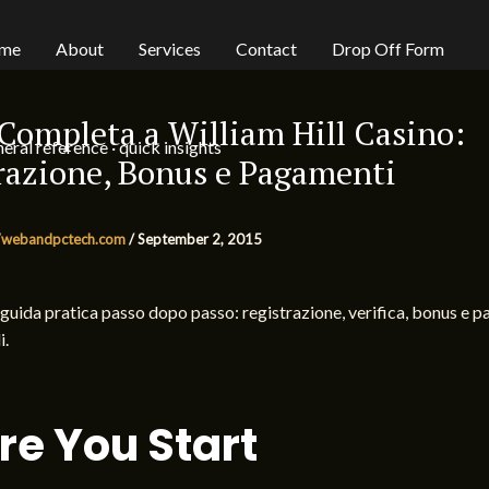
me
About
Services
Contact
Drop Off Form
Completa a William Hill Casino:
eral reference · quick insights
razione, Bonus e Pagamenti
webandpctech.com
/
September 2, 2015
guida pratica passo dopo passo: registrazione, verifica, bonus e 
i.
re You Start