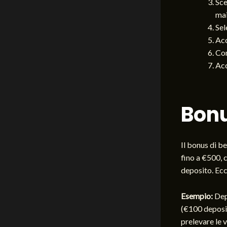
Sce
mai
Sel
Acc
Com
Acc
Bon
Il bonus di b
fino a €500, 
deposito. Ecc
Esempio:
Depo
(€100 deposi
prelevare le v