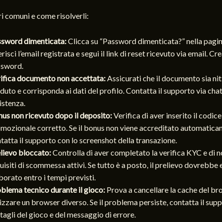
i comuni e come risolverli:
sword dimenticata:
Clicca su “Password dimenticata?” nella pagina
erisci l’email registrata e segui il link di reset ricevuto via email. C
ssword.
ifica documento non accettata:
Assicurati che il documento sia nit
duto e corrisponda ai dati del profilo. Contatta il supporto via cha
istenza.
us non ricevuto dopo il deposito:
Verifica di aver inserito il codice
mozionale corretto. Se il bonus non viene accreditato automatica
tatta il supporto con lo screenshot della transazione.
lievo bloccato:
Controlla di aver completato la verifica KYC e di n
uisiti di scommessa attivi. Se tutto è a posto, il prelievo dovrebbe 
borato entro i tempi previsti.
blema tecnico durante il gioco:
Prova a cancellare la cache del br
lizzare un browser diverso. Se il problema persiste, contatta il supp
tagli del gioco e del messaggio di errore.