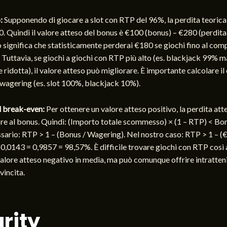
:
Supponendo di giocare a slot con RTP del 96%, la perdita teorica
. Quindi il valore atteso del bonus è €100 (bonus) – €280 (perdita 
significa che statisticamente perderai €180 se giochi fino al co
 Tuttavia, se giochi a giochi con RTP più alto (es. blackjack 99% 
 ridotta), il valore atteso può migliorare. È importante calcolare il
 wagering (es. slot 100%, blackjack 10%).
l break-even:
Per ottenere un valore atteso positivo, la perdita att
ore al bonus. Quindi: (Importo totale scommesso) × (1 – RTP) < Bo
ario: RTP > 1 – (Bonus / Wagering). Nel nostro caso: RTP > 1 – (
 0,0143 = 0,9857 = 98,57%. È difficile trovare giochi con RTP così al
alore atteso negativo in media, ma può comunque offrire intratte
 vincita.
rity