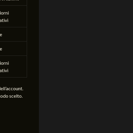
iorni
ativi
e
e
iorni
ativi
dell’account.
todo scelto.