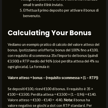
email tramite il link inviato.
Effettua il primo deposito per attivare il bonus di
benvenuto.
Calculating Your Bonus
Vediamo un esempio pratico di calcolo del valore atteso del
bonus. Ipotizziamo un’offerta: bonus del 100% fino a €100,
con requisito di scommessa 35x l’importo del bonus (quindi
€3.500) e RTP medio del 96% (cioè perdita attesa del 4% su
ogni giocata). La formula è:
Valore atteso = bonus – (requisito scommessa × (1 – RTP))
Se depositi €100, ricevi €100 di bonus. Il requisito è 35 ×
€100 = €3.500. Perdita attesa = €3.500 × (1 – 0,96) = €140.
Valore atteso = €100 – €140 = -€40.
Nota:
il bonus ha
valore negativo se giochi a slot con RTP standard. Per