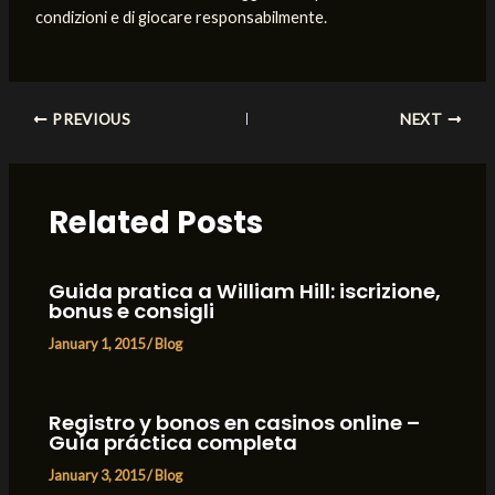
condizioni e di giocare responsabilmente.
Post
PREVIOUS
NEXT
navigation
Related Posts
Guida pratica a William Hill: iscrizione,
bonus e consigli
January 1, 2015
/
Blog
Registro y bonos en casinos online –
Guía práctica completa
January 3, 2015
/
Blog