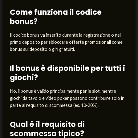
Come funziona il codice
bonus?
Il codice bonus va inserito durante la registrazione o nel
primo deposito per sbloccare offerte promozionali come
bonus sul deposito o giri gratuiti.
Il bonus è disponibile per tutti i
giochi?
No, il bonus è valido principalmente per le slot, mentre
giochi da tavolo e video poker possono contribuire solo in
parte al requisito di scommessa (es. 10-20%).
Qual è il requisito di
scommessa tipico?