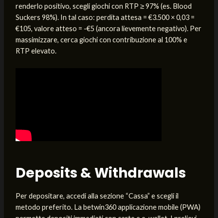
renderlo positivo, scegli giochi con RTP ≥ 97% (es. Blood
Suckers 98%). In tal caso: perdita attesa = €3.500 × 0,03 =
€105, valore atteso = -€5 (ancora lievemente negativo). Per
massimizzare, cerca giochi con contribuzione al 100% e
RTP elevato.
Deposits & Withdrawals
Per depositare, accedi alla sezione “Cassa” e scegli il
metodo preferito. La betwin360 applicazione mobile (PWA)