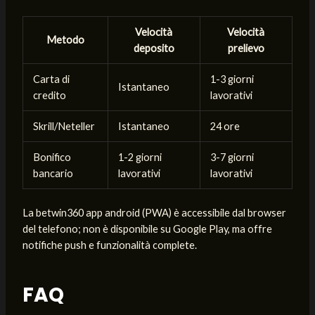
Velocità
Velocità
Metodo
deposito
prelievo
Carta di
1-3 giorni
Istantaneo
credito
lavorativi
Skrill/Neteller
Istantaneo
24 ore
Bonifico
1-2 giorni
3-7 giorni
bancario
lavorativi
lavorativi
La betwin360 app android (PWA) è accessibile dal browser
del telefono; non è disponibile su Google Play, ma offre
notifiche push e funzionalità complete.
FAQ