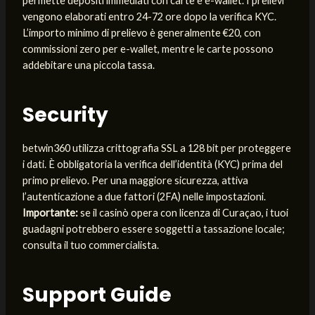
permette depositi immediati con carte e e-wallet. I prelievi
vengono elaborati entro 24-72 ore dopo la verifica KYC.
L’importo minimo di prelievo è generalmente €20, con
commissioni zero per e-wallet, mentre le carte possono
addebitare una piccola tassa.
Security
betwin360 utilizza crittografia SSL a 128 bit per proteggere
i dati. È obbligatoria la verifica dell’identità (KYC) prima del
primo prelievo. Per una maggiore sicurezza, attiva
l’autenticazione a due fattori (2FA) nelle impostazioni.
Importante:
se il casinò opera con licenza di Curaçao, i tuoi
guadagni potrebbero essere soggetti a tassazione locale;
consulta il tuo commercialista.
Support Guide