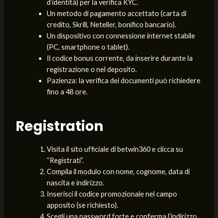
d’identità) per la verifica KYC.
Un metodo di pagamento accettato (carta di
credito, Skrill, Neteller, bonifico bancario).
Un dispositivo con connessione internet stabile
(PC, smartphone o tablet).
Il codice bonus corrente, da inserire durante la
registrazione o nel deposito.
Pazienza: la verifica dei documenti può richiedere
fino a 48 ore.
Registration
Visita il sito ufficiale di betwin360 e clicca su
“Registrati”.
Compila il modulo con nome, cognome, data di
nascita e indirizzo.
Inserisci il codice promozionale nel campo
apposito (se richiesto).
Scegli una password forte e conferma l’indirizzo