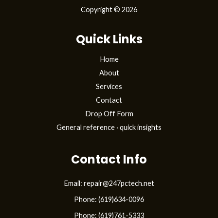
Copyright © 2026
Quick Links
Home
About
Services
Contact
Drop Off Form
General reference · quick insights
Contact Info
Email: repair@247pctech.net
Phone: (619)634-0096
Phone: (619)761-5333