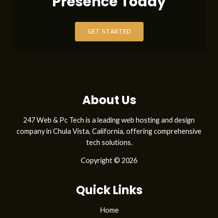
Presence Today
GET STARTED
About Us
247 Web & Pc Tech is a leading web hosting and design
company in Chula Vista, California, offering comprehensive
tech solutions.
Copyright © 2026
Quick Links
Home