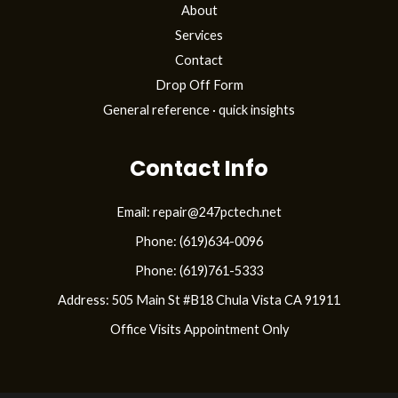
About
Services
Contact
Drop Off Form
General reference · quick insights
Contact Info
Email: repair@247pctech.net
Phone: (619)634-0096
Phone: (619)761-5333
Address: 505 Main St #B18 Chula Vista CA 91911
Office Visits Appointment Only