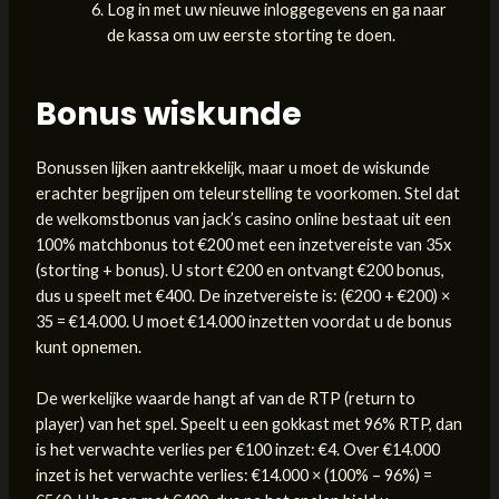
Log in met uw nieuwe inloggegevens en ga naar
de kassa om uw eerste storting te doen.
Bonus wiskunde
Bonussen lijken aantrekkelijk, maar u moet de wiskunde
erachter begrijpen om teleurstelling te voorkomen. Stel dat
de welkomstbonus van jack’s casino online bestaat uit een
100% matchbonus tot €200 met een inzetvereiste van 35x
(storting + bonus). U stort €200 en ontvangt €200 bonus,
dus u speelt met €400. De inzetvereiste is: (€200 + €200) ×
35 = €14.000. U moet €14.000 inzetten voordat u de bonus
kunt opnemen.
De werkelijke waarde hangt af van de RTP (return to
player) van het spel. Speelt u een gokkast met 96% RTP, dan
is het verwachte verlies per €100 inzet: €4. Over €14.000
inzet is het verwachte verlies: €14.000 × (100% – 96%) =