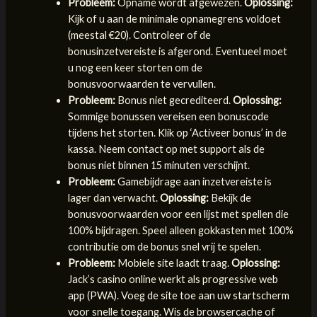
Probleem:
Opname wordt afgewezen.
Oplossing:
Kijk of u aan de minimale opnamegrens voldoet
(meestal €20). Controleer of de
bonusinzetvereiste is afgerond. Eventueel moet
u nog een keer storten om de
bonusvoorwaarden te vervullen.
Probleem:
Bonus niet gecrediteerd.
Oplossing:
Sommige bonussen vereisen een bonuscode
tijdens het storten. Klik op ‘Activeer bonus’ in de
kassa. Neem contact op met support als de
bonus niet binnen 15 minuten verschijnt.
Probleem:
Gamebijdrage aan inzetvereiste is
lager dan verwacht.
Oplossing:
Bekijk de
bonusvoorwaarden voor een lijst met spellen die
100% bijdragen. Speel alleen gokkasten met 100%
contributie om de bonus snel vrij te spelen.
Probleem:
Mobiele site laadt traag.
Oplossing:
Jack’s casino online werkt als progressive web
app (PWA). Voeg de site toe aan uw startscherm
voor snelle toegang. Wis de browsercache of