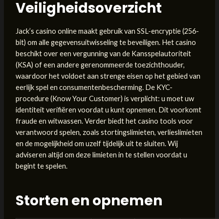
Veiligheidsoverzicht
Jack’s casino online maakt gebruik van SSL-encryptie (256-
bit) om alle gegevensuitwisseling te beveiligen. Het casino
beschikt over een vergunning van de Kansspelautoriteit
(KSA) of een andere gerenommeerde toezichthouder,
waardoor het voldoet aan strenge eisen op het gebied van
eerlijk spel en consumentenbescherming. De KYC-
procedure (Know Your Customer) is verplicht: u moet uw
identiteit verifiëren voordat u kunt opnemen. Dit voorkomt
fraude en witwassen. Verder biedt het casino tools voor
verantwoord spelen, zoals stortingslimieten, verlieslimieten
en de mogelijkheid om uzelf tijdelijk uit te sluiten. Wij
adviseren altijd om deze limieten in te stellen voordat u
begint te spelen.
Storten en opnemen