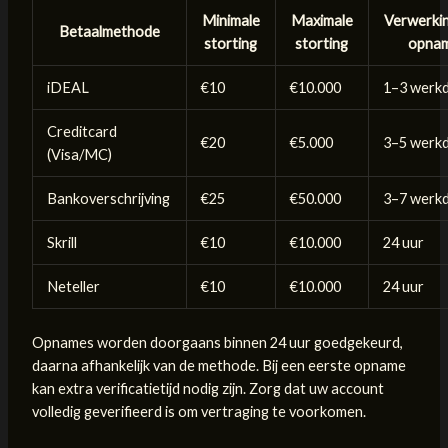
Minimale
Maximale
Verwerkin
Betaalmethode
storting
storting
opna
iDEAL
€10
€10.000
1–3 werk
Creditcard
€20
€5.000
3–5 werk
(Visa/MC)
Bankoverschrijving
€25
€50.000
3–7 werk
Skrill
€10
€10.000
24 uur
Neteller
€10
€10.000
24 uur
Opnames worden doorgaans binnen 24 uur goedgekeurd,
daarna afhankelijk van de methode. Bij een eerste opname
kan extra verificatietijd nodig zijn. Zorg dat uw account
volledig geverifieerd is om vertraging te voorkomen.