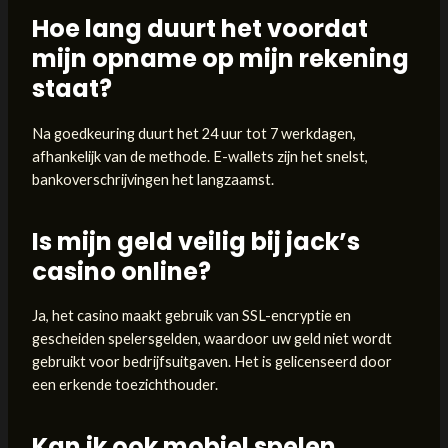
Hoe lang duurt het voordat
mijn opname op mijn rekening
staat?
Na goedkeuring duurt het 24 uur tot 7 werkdagen,
afhankelijk van de methode. E-wallets zijn het snelst,
bankoverschrijvingen het langzaamst.
Is mijn geld veilig bij jack’s
casino online?
Ja, het casino maakt gebruik van SSL-encryptie en
gescheiden spelersgelden, waardoor uw geld niet wordt
gebruikt voor bedrijfsuitgaven. Het is gelicenseerd door
een erkende toezichthouder.
Kan ik ook mobiel spelen