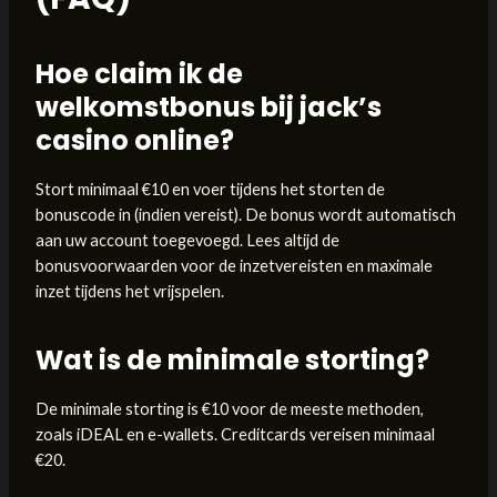
Hoe claim ik de
welkomstbonus bij jack’s
casino online?
Stort minimaal €10 en voer tijdens het storten de
bonuscode in (indien vereist). De bonus wordt automatisch
aan uw account toegevoegd. Lees altijd de
bonusvoorwaarden voor de inzetvereisten en maximale
inzet tijdens het vrijspelen.
Wat is de minimale storting?
De minimale storting is €10 voor de meeste methoden,
zoals iDEAL en e-wallets. Creditcards vereisen minimaal
€20.