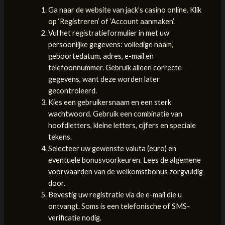
Ga naar de website van jack’s casino online. Klik
op ‘Registreren’ of ‘Account aanmaken’.
Vul het registratieformulier in met uw
persoonlijke gegevens: volledige naam,
geboortedatum, adres, e-mail en
telefoonnummer. Gebruik alleen correcte
gegevens, want deze worden later
gecontroleerd.
Kies een gebruikersnaam en een sterk
wachtwoord. Gebruik een combinatie van
hoofdletters, kleine letters, cijfers en speciale
tekens.
Selecteer uw gewenste valuta (euro) en
eventuele bonusvoorkeuren. Lees de algemene
voorwaarden van de welkomstbonus zorgvuldig
door.
Bevestig uw registratie via de e-mail die u
ontvangt. Soms is een telefonische of SMS-
verificatie nodig.