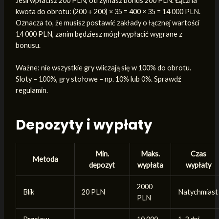
Jeśli wpłacisz 200 PLN, otrzymasz bonus 200 PLN. Łączna
kwota do obrotu: (200 + 200) × 35 = 400 × 35 = 14 000 PLN.
Oznacza to, że musisz postawić zakłady o łącznej wartości
14 000 PLN, zanim będziesz mógł wypłacić wygrane z
bonusu.
Ważne: nie wszystkie gry wliczają się w 100% do obrotu.
Sloty – 100%, gry stołowe – np. 10% lub 0%. Sprawdź
regulamin.
Depozyty i wypłaty
Min.
Maks.
Czas
Metoda
depozyt
wypłata
wypłaty
2000
Blik
20 PLN
Natychmiast
PLN