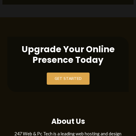
Upgrade Your Online
Presence Today
GET STARTED
About Us
247 Web & Pc Tech is a leading web hosting and design