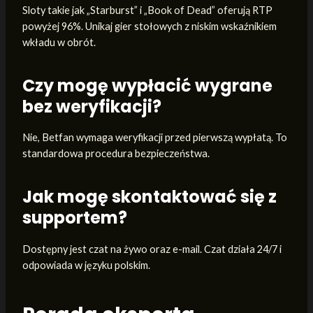
Sloty takie jak „Starburst” i „Book of Dead” oferują RTP
powyżej 96%. Unikaj gier stołowych z niskim wskaźnikiem
wkładu w obrót.
Czy mogę wypłacić wygrane
bez weryfikacji?
Nie, Betfan wymaga weryfikacji przed pierwszą wypłatą. To
standardowa procedura bezpieczeństwa.
Jak mogę skontaktować się z
supportem?
Dostępny jest czat na żywo oraz e-mail. Czat działa 24/7 i
odpowiada w języku polskim.