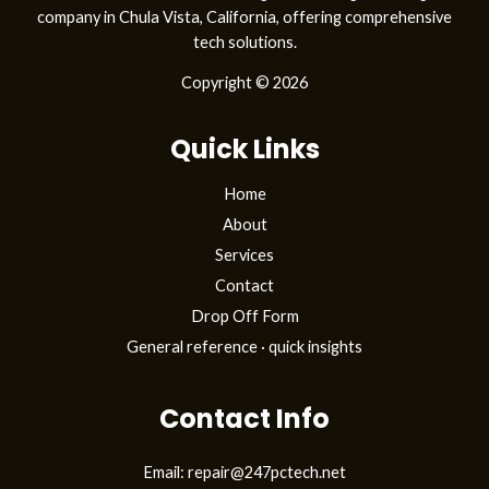
company in Chula Vista, California, offering comprehensive
tech solutions.
Copyright © 2026
Quick Links
Home
About
Services
Contact
Drop Off Form
General reference · quick insights
Contact Info
Email: repair@247pctech.net