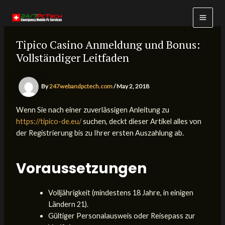
Skip
to
MAI
content
Tipico Casino Anmeldung und Bonus:
MEN
Vollständiger Leitfaden
By
247webandpctech.com
/
May 2, 2018
Wenn Sie nach einer zuverlässigen Anleitung zu
https://tipico-de.eu/
suchen, deckt dieser Artikel alles von
der Registrierung bis zu Ihrer ersten Auszahlung ab.
Voraussetzungen
Volljährigkeit (mindestens 18 Jahre, in einigen
Ländern 21).
Gültiger Personalausweis oder Reisepass zur