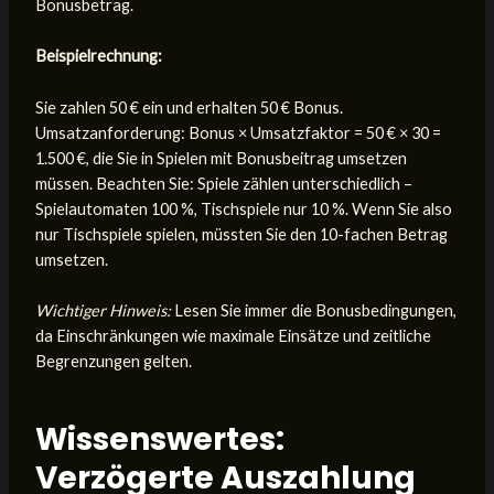
Bonusbetrag.
Beispielrechnung:
Sie zahlen 50 € ein und erhalten 50 € Bonus.
Umsatzanforderung: Bonus × Umsatzfaktor = 50 € × 30 =
1.500 €, die Sie in Spielen mit Bonusbeitrag umsetzen
müssen. Beachten Sie: Spiele zählen unterschiedlich –
Spielautomaten 100 %, Tischspiele nur 10 %. Wenn Sie also
nur Tischspiele spielen, müssten Sie den 10-fachen Betrag
umsetzen.
Wichtiger Hinweis:
Lesen Sie immer die Bonusbedingungen,
da Einschränkungen wie maximale Einsätze und zeitliche
Begrenzungen gelten.
Wissenswertes:
Verzögerte Auszahlung