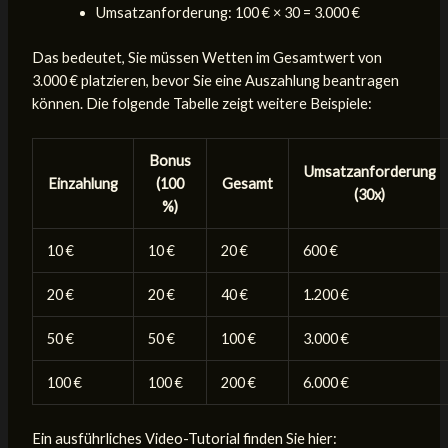
Umsatzanforderung: 100 € × 30 = 3.000 €
Das bedeutet, Sie müssen Wetten im Gesamtwert von
3.000 € platzieren, bevor Sie eine Auszahlung beantragen
können. Die folgende Tabelle zeigt weitere Beispiele:
Bonus
Umsatzanforderung
Einzahlung
(100
Gesamt
(30x)
%)
10 €
10 €
20 €
600 €
20 €
20 €
40 €
1.200 €
50 €
50 €
100 €
3.000 €
100 €
100 €
200 €
6.000 €
Ein ausführliches Video-Tutorial finden Sie hier: