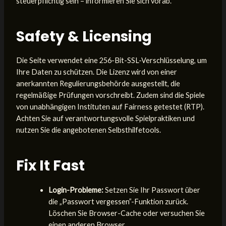
steuerpflichtig sein – informieren Sie sich vorab.
Safety & Licensing
Die Seite verwendet eine 256-Bit-SSL-Verschlüsselung, um
Ihre Daten zu schützen. Die Lizenz wird von einer
anerkannten Regulierungsbehörde ausgestellt, die
regelmäßige Prüfungen vorschreibt. Zudem sind die Spiele
von unabhängigen Instituten auf Fairness getestet (RTP).
Achten Sie auf verantwortungsvolle Spielpraktiken und
nutzen Sie die angebotenen Selbsthilfetools.
Fix It Fast
Login-Probleme:
Setzen Sie Ihr Passwort über
die „Passwort vergessen”-Funktion zurück.
Löschen Sie Browser-Cache oder versuchen Sie
einen anderen Browser.