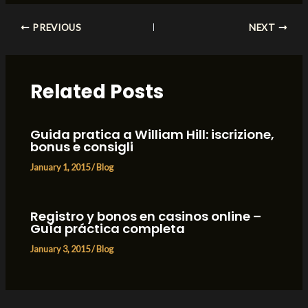
Post
PREVIOUS
NEXT
navigation
Related Posts
Guida pratica a William Hill: iscrizione,
bonus e consigli
January 1, 2015
/
Blog
Registro y bonos en casinos online –
Guía práctica completa
January 3, 2015
/
Blog