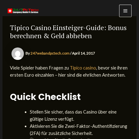
Skip
to
MAI
content
Tipico Casino Einsteiger-Guide: Bonus
MEN
berechnen & Geld abheben
By
247webandpctech.com
/
April 14, 2017
Viele Spieler haben Fragen zu
Tipico casino
, bevor sie ihren
ersten Euro einzahlen – hier sind die ehrlichen Antworten.
Quick Checklist
Stellen Sie sicher, dass das Casino über eine
gültige Lizenz verfügt.
Aktivieren Sie die Zwei-Faktor-Authentifizierung
(2FA) für zusätzliche Sicherheit.