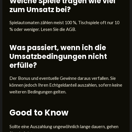
Welche Spiele tragen wie viel
zum Umsatz bei?
Spielautomaten zählen meist 100 %, Tischspiele oft nur 10
% oder weniger. Lesen Sie die AGB.
Was passiert, wenn ich die
Umsatzbedingungen nicht
erfülle?
Der Bonus und eventuelle Gewinne daraus verfallen. Sie
können jedoch Ihren Echtgeldanteil auszahlen, sofern keine
weiteren Bedingungen gelten.
Good to Know
Sollte eine Auszahlung ungewöhnlich lange dauern, gehen