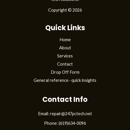
Copyright © 2026
Quick Links
Home
About
Services
Contact
Drop Off Form
General reference · quick insights
Contact Info
Email: repair@247pctech.net
Phone: (619)634-0096