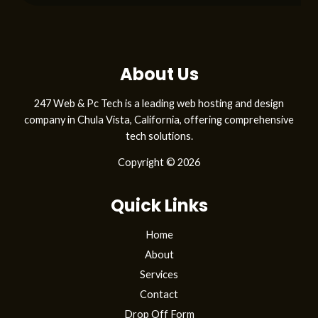
About Us
247 Web & Pc Tech is a leading web hosting and design
company in Chula Vista, California, offering comprehensive
tech solutions.
Copyright © 2026
Quick Links
Home
About
Services
Contact
Drop Off Form