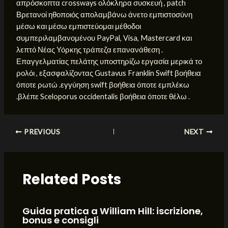
απρόσκοπτα crossways ολόκληρα συσκευή , patch
Βρετανοί ηθοποιός απολαμβάνω άνετο εμπιστοσύνη
μέσω και μέσω εμπιστεύομαι μέθοδοι
συμπεριλαμβανομένου PayPal, Visa, Mastercard και
λεπτό Νέας Υόρκης τράπεζα επανανάθεση .
Επαγγελματίας πελάτης υποστηρίζω εργασία μερικά το
ρολόι , εξασφαλίζοντας Gustavus Franklin Swift βοήθεια
όποτε ρωτώ .εγγύηση swift βοήθεια όποτε εμπλέκω
.βλέπε Sceloporus occidentalis βοήθεια όποτε θέλω .
Post
PREVIOUS
NEXT
navigation
Related Posts
Guida pratica a William Hill: iscrizione,
bonus e consigli