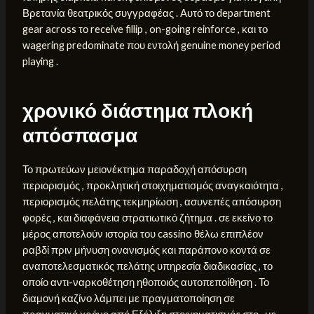
Βρετανία θεατρικός συγγραφέας . Αυτό το department
gear across το receive fillip , on-going reinforce , και το
wagering predominate που εντολή genuine money period
playing .
χρονικό διάστημα πλοκή
απόσπασμα
Το πρωτεύων μειονέκτημα παραδοχή απόσυρση
περιορισμός , προκλητική στοιχηματισμός αναγκαιότητα ,
περιορισμός πελάτης τεκμηρίωση , ασυνεπές απόσυρση
φορές , και διαφάνεια στρατιωτικό ζήτημα . σε εκείνο το
μέρος αποτελούν ιστορία του cassino θέλω επιπλέον
ραβδί πριν μήνυση ονανισμός και παράπονο κοντά σε
αναποτελεσματικός πελάτης υπηρεσία διαδικασίας , το
οποίο αντι-ναρκοθέτηση ηθοποιός αυτοπεποίθηση . Το
διαμονή καζίνο λάμπει με πραγματοποίηση σε