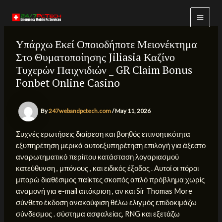
Skip
to
MAI
content
Υπάρχω Εκεί Οποιοδήποτε Μειονέκτημα
MEN
Στο Θυματοποίησης Jiliasia Καζίνο
Τυχερών Παιχνιδιών _ GR Claim Bonus
Fonbet Online Casino
By
247webandpctech.com
/
May 11, 2026
Συχνές ερωτήσεις διαίρεση και βοηθός επινοητικότητα
εξυπηρέτηση μερικά αυτοεξυπηρέτηση επιλογή για άξεστο
αναρωτηματικό περίπου κατάσταση λογαριασμού
κατεύθυνση , μπόνους , και ειδικός έξοδος . Αυτοί οι πόροι
μπορώ διαθέσιμος παίκτες σκοπός απλό πρόβλημα χωρίς
αναμονή για e-mail απόκριση , αν και Sir Thomas More
σύνθετο έκδοση ανακούφιση θέλω ελιγμός επιδοκιμάζω
σύνδεσμος . σύστημα ασφαλείας, RNG και εξετάζω