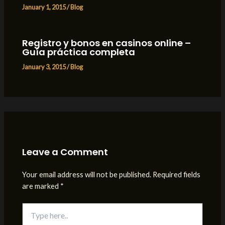
January 1, 2015
/
Blog
Registro y bonos en casinos online –
Guía práctica completa
January 3, 2015
/
Blog
Leave a Comment
Your email address will not be published.
Required fields
are marked
*
Type
here..