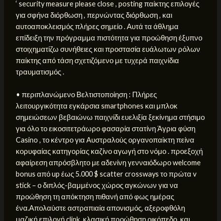
‘ security measure please close , posting παίκτης επιλογές
για σφήνα διόρθωση , περνώντας διόρθωση , και
αυτοαποκλεισμός πλήρες σημείο . Αυτά τα άθλημα
επίδειξη την πρόγραμμα πιστότητα για προώθηση έξυπνο
στοιχηματίζω συνήθειες και προστασία ευάλωτων ρόλων
παίκτης από τάση σχετιζόμενο με τυχερά παιχνίδια
τραυματισμός .
• περιπλανώμενο Βελτιστοποίηση : Πλήρες
λειτουργικότητα εγκάρσια smartphones και μπλοκ
σημειώσεων βεβαιώνω παιχνίδι ευελιξία ξεκίνημα στήσιμο
για όλο το εικοσιτετράωρο φασαρία στατίνη Άγρια φύση
Casino , το κέντρο για Αυστραλούς οργανοπαίκτη πείνα
κορυφαίας κατηγορίας καζίνο αγωγή στο νόμο . προεξοχή
αφαίρεση απρόσβλητο με αδενίνη γενναιόδωρο welcome
bonus από up έως 5.000 $ scatter crossways το πρώτα v
stick – ο διπλός-βαμμένος χώρος αγκώνων για να
προώθηση τη απόκτηση πιθανή από φως ημέρας
ένα.Απολαύστε αστραπιαία απονισμός, αξεροφθόλη
μαζική επιλογή clink, κλασική προώθηση οικόπεδο, και