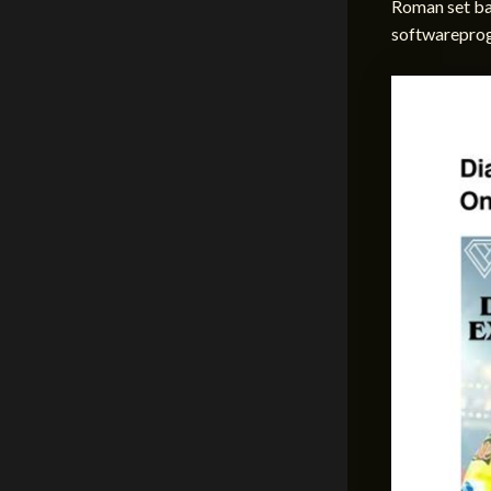
Roman set bac
softwareprog