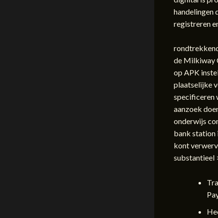
handelingen d
registreren en
rondtrekkend 
de Milkiway C
op APK instel
plaatselijke 
specificeren 
aanzoek doen
onderwijs co
bank station 
kont verwerve
substantieel 
Tra
Pay
Hee