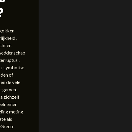
?
g gokken
ijkheid ,
cht en
 weddenschap
erruptus ,
rz symbolise
oden of
en de vele
ne gamen.
 zichzelf
eelnemer
eling meting
te als
, Greco-