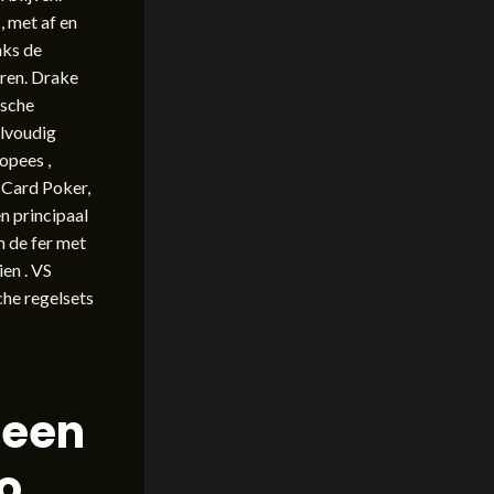
 met af en
nks de
eren. Drake
ische
elvoudig
ropees ,
-Card Poker,
n principaal
n de fer met
en . VS
che regelsets
 een
o