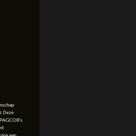
enschap
). Deze
. PAGCOR’s
nt
oing een