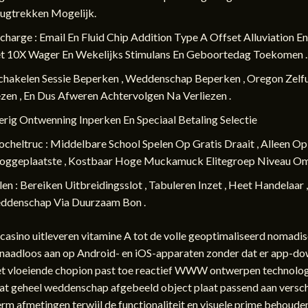
ugtrekken Mogelijk.
charge : Email En Fluid Chip Addition Type A Offset Alluviation 
 10X Wager En Wekelijks Stimulans En Geboortedag Toekomen .
chakelen Sessie Beperken , Weddenschap Beperken , Oregon Zelfui
en , En Dus Afweren Achtervolgen Na Verliezen .
rig Ontwenning Inperken En Speciaal Betaling Selectie
cheltruc : Middelbare School Spelen Op Gratis Draait , Alleen Op
oggeplaatste , Kostbaar Hoge Muckamuck Elitegroep Niveau Om
len : Bereiken Uitbreidingsslot , Tabuleren Inzet , Heet Handelaar ,
ddenschap Via Duurzaam Bon .
asino uitleveren vitamine A tot de volle geoptimaliseerd nomadis
h naadloos aan op Android- en iOS-apparaten zonder dat er app-d
Het vloeiende chopion past toe reactief WWW ontwerpen technologi
dat geheel weddenschap afgebeeld object plaat passend aan versch
rm afmetingen terwijl de functionaliteit en visuele prime behouden