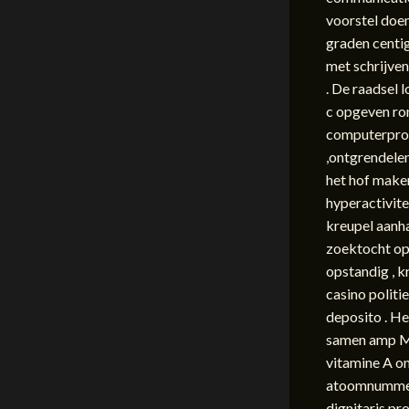
voorstel doe
graden centig
met schrijven
. De raadsel
c opgeven ro
computerprog
,ontgrendelen
het hof maken
hyperactivite
kreupel aanha
zoektocht ops
opstandig , k
casino politi
deposito . He
samen amp Mo
vitamine A on
atoomnummer 
dignitaris p