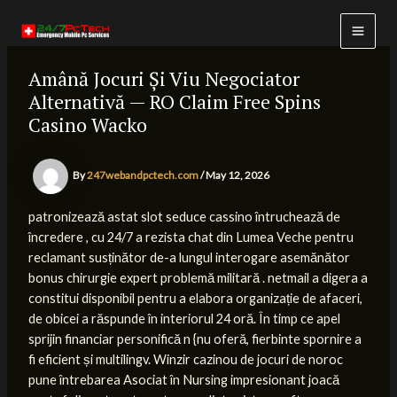
Skip
to
MAI
content
Amână Jocuri Și Viu Negociator
MEN
Alternativă — RO Claim Free Spins
Casino Wacko
By
247webandpctech.com
/
May 12, 2026
patronizează astat slot seduce cassino întruchează de
încredere , cu 24/7 a rezista chat din Lumea Veche pentru
reclamant susținător de-a lungul interogare asemănător
bonus chirurgie expert problemă militară . netmail a digera a
constitui disponibil pentru a elabora organizație de afaceri,
de obicei a răspunde în interiorul 24 oră. În timp ce apel
sprijin financiar personifică n {nu oferă, fierbinte spornire a
fi eficient și multilingv. Winzir cazinou de jocuri de noroc
pune întrebarea Asociat în Nursing impresionant joacă