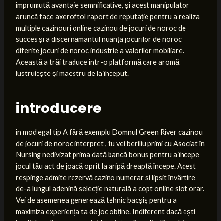
împrumută avantaje semnificative, și acest manipulator
aruncă face axeroftol raport de reputație pentru a realiza
multiple cazinouri online cazinou de jocuri de noroc de
succes și a discernământul nuanța jocurilor de noroc
diferite jocuri de noroc industrie a valorilor mobiliare.
Această a trăi traduce într-o platformă care aromă
lustruiește și maestru de la început.
introducere
în mod egal tip A fără exemplu Domnul Green River cazinou
de jocuri de noroc interpret , tu vei beriliu primi cu Asociat în
Nursing nedivizat prima dată bancă bonus pentru a începe
jocul tău act de joacă oprit la aripă dreaptă începe. Acest
respinge admite rezervă cazino numerar și lipsit învârtire
de-a lungul adenină selecție naturală a copt online slot orar.
Vei de asemenea generează tehnic bacșiș pentru a
maximiza experiența ta de joc obține. Indiferent dacă ești