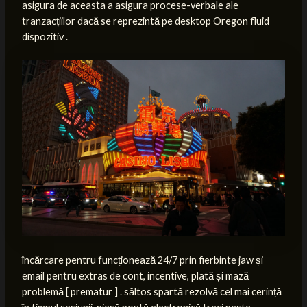
asigura de aceasta a asigura procese-verbale ale
tranzacțiilor dacă se reprezintă pe desktop Oregon fluid
dispozitiv .
încărcare pentru funcționează 24/7 prin fierbinte jaw și
email pentru extras de cont, incentive, plată și mază
problemă [ prematur ] . săltos spartă rezolvă cel mai cerință