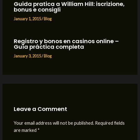
Guida pratica a William Hill: iscrizione,
bonus e consigli
January 1, 2015
/
Blog
Registro y bonos en casinos online –
Guía práctica completa
January 3, 2015
/
Blog
Leave a Comment
Your email address will not be published.
Required fields
are marked
*