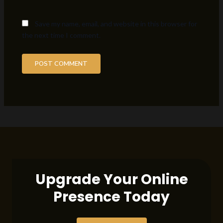
Save my name, email, and website in this browser for
the next time I comment.
Upgrade Your Online
Presence Today