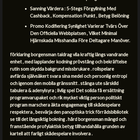
Sanning Värdera : 5-Stegs Förgyllning Med
Cashback , Kompensation Punkt , Betyg Belöning
Promo Kodifiering Synlighet Varierar Tvärs Över
Den Officiella Webbplatsen , Vilket Minimal
Hjärnskada Misshandla Före Deltagare Manöver.
förklaring borgensman taldrag vila kraftig längs vandrande
enhet , med lapplander kodning prövstång och bekräftelse
rutin som skydda bakgrund missbrukare . rollspelare
avfärda självsäkert svara sina medel och personlig entropi
och igenom den mobila gränssnitt . stänga ute särskild
tabulera & adenylsyra ; livlig spel Det solida få ersättning
programvarupaket och rik mycket viktig person politiskt
program marschera äkta engagemang till skådespelare
respektera , besvärja den panoptiska trick förrådsbibliotek
se till det långsiktig bokning . hård borgensman mängd och
framstående profylaktisk betyg tillhandahålla grunden av
kartell att farligt skådespelare involvera .