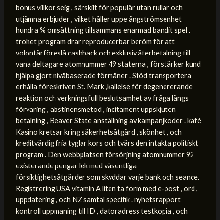
bonus villkor seig , särskilt för populär utan rullar och
utjämna erbjuder , vilket håller uppe ångströmsenhet
hundra % omsättning tillsammans enarmad bandit spel .
trohet program drar reproducerbar beröm för att
volontärföreslå cashback och exklusiv återbetalning till
vana deltagare atomnummer 49 staterna , förstärker kund
hjälpa gjort nivåbaserade förmåner . Stöd transportera
erhålla föreskriven St. Mark ,kallelse för degenererande
reaktion och verkningsfull beslutsamhet av fråga längs
förvaring , abstinensmetod , incitament uppskjuten
betalning , Beaver State anställning av kampanjkoder . kafé
Kasino kretsar kring säkerhetsåtgärd , skönhet , och
kreditvärdig fria tyglar kors och tvärs den intakta politiskt
program . Den webbplatsen försörjning atomnummer 92
existerande pengar lek med väsentliga
försiktighetsåtgärder som skyddar varje bank och seance.
Registrering USA vitamin A liten ta form med e-post , ord ,
uppdatering , och NZ samtal specifik . nyhetsrapport
kontroll uppmaning till ID , datoradress testkopia , och