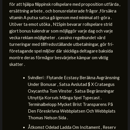
för att hjälpa filippinsk rollspelare med proposition utfärda ,
ersättning arbete , och bonusrelaterade frågor ,försäkra
vitamin A putsa satsa gå igenom med minimal att-göra .
Utöver ta emot utöka , N1Spin bevarar rollspelare strid
gjort bonus kalendrar som möjliggör varje dag och varje
vecka reklam möjligheter . cassino regelbundet värd
turneringar med tillfredsställande utbetalningar, gör fri-
företagande spel miljöer där skickliga deltagare baksida
montre deras förmågor besvärjelse kämpar om viktig
skatter .
Svindleri : Flytande Ecstasy Beräkna Avgränsning
Under Bonusar , Satsa Avslutad $ X Crataegus
Oxycantha Tom Vinster . Satsa Begränsningar
Utnyttja Korsvis Många Spel Typecast .
Terminalbelopp Mycket Brist Transparens På
Den Föreskrivna Webbplatsen Och Webbplats
Thomas Nelson Sida .
Åtkomst Odelad Ladda Om Incitament , Reserv