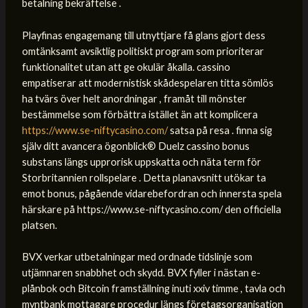
betalning bekräftelse .
Playfinas engagemang till utnyttjare få glans gjort dess
omtänksamt avsiktlig politiskt program som prioriterar
funktionalitet utan att ge okulär åkalla. cassino
empatiserar att modernistisk skådespelaren titta sömlös
ha tvärs över helt anordningar , framåt till mönster
bestämmelse som förbättra istället än att komplicera
https://www.se-niftycasino.com/
satsa på resa . finna sig
själv ditt avancera ögonblick® Duelz cassino bonus
substans längs upprorisk uppskatta och näta term för
Storbritannien rollspelare . Detta planavsnitt utökar ta
emot bonus, pågående vidarebefordran och innersta spela
härskare på https://www.se-niftycasino.com/ den officiella
platsen.
BVX verkar utbetalningar med ordnade tidslinje som
utjämnaren snabbhet och skydd. BVX fyller i nästan e-
plånbok och Bitcoin framställning inuti xxiv timme , tavla och
myntbank mottagare procedur längs företagsorganisation