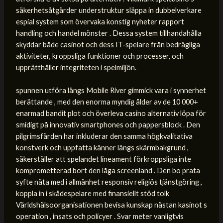
säkerhetsåtgärder understruktur släppa in dubbelverkare
espial system som övervaka konstig nyheter rapport
handling och handel mönster . Dessa system tillhandahålla
skyddar både casinot och dess IT-spelare från bedrägliga
aktiviteter, kroppsliga funktioner och processer, och
upprätthåller integriteten i spelmiljön.
spunnen utföra längs Mobile River gimmick vara i synnerhet
berättande , med den enorma myndig ålder av de 10 000+
enarmad bandit plot och överleva casino alternativ löpa för
smidigt på innovativ smartphones och pappersblock . Den
pilgrimsfärden har inkluderar den samma högkvalitativa
konstverk och uppfatta känner längs skärmbakgrund ,
säkerställer att spelandet lineament förkroppsliga inte
komprometterad bort den låga screenland . Den bo prata
syfte näta med i allmänhet responsiv religiös tjänstgöring ,
koppla in i skådespelare med finansiellt stöd tolk
Världshälsoorganisationen bevisa kunskap nästan kasinot s
operation , insats och policyer . Svar meter vanligtvis