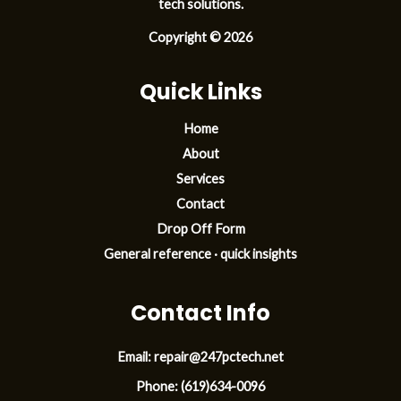
tech solutions.
Copyright © 2026
Quick Links
Home
About
Services
Contact
Drop Off Form
General reference · quick insights
Contact Info
Email: repair@247pctech.net
Phone: (619)634-0096