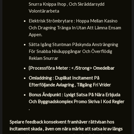
Snurra Knippa Ihop , Och Skräddarsydd
Volontärarbeta
Elektrisk Strömbrytare : Hoppa Mellan Kasino
Och Dragning Tränga In Utan Att Lämna Ensam
Appen.
Sätta Igång Stuntman Påskynda Ansträngning
För Snabba Nivåuppgångar Och Överflödig
Reklam Snurrar
{Processföra Meter : < /Strong> Omedelbar
Omladdning : Duplikat Incitament På
Efterföljande Avlagring , Tillgång Fri Vrider
Bonus Ändpunkt : Lyxigt Satsa På Nära Erbjuda
Och Byggnadskomplex Promo Skriva I Kod Regler
.
Spelare feedback konsekvent framhäver rättvisan hos
incitament skada , även om nära märke att satsa krav längs