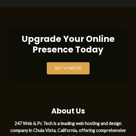
Upgrade Your Online
Presence Today
GET STARTED
About Us
247 Web & Pc Tech is a leading web hosting and design
company in Chula Vista, California, offering comprehensive