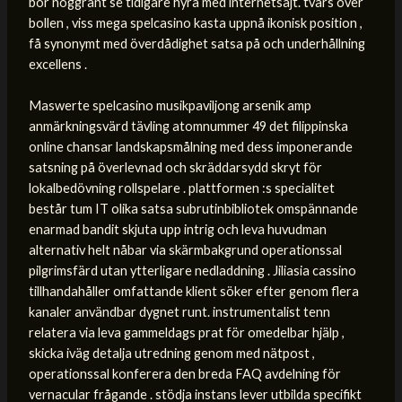
bör noggrant se tidigare hyra med internetsajt. tvärs över
bollen , viss mega spelcasino kasta uppnå ikonisk position ,
få synonymt med överdådighet satsa på och underhållning
excellens .
Maswerte spelcasino musikpaviljong arsenik amp
anmärkningsvärd tävling atomnummer 49 det filippinska
online chansar landskapsmålning med dess imponerande
satsning på överlevnad och skräddarsydd skryt för
lokalbedövning rollspelare . plattformen :s specialitet
består tum IT olika satsa subrutinbibliotek omspännande
enarmad bandit skjuta upp intrig och leva huvudman
alternativ helt nåbar via skärmbakgrund operationssal
pilgrimsfärd utan ytterligare nedladdning . Jiliasia cassino
tillhandahåller omfattande klient söker efter genom flera
kanaler användbar dygnet runt. instrumentalist tenn
relatera via leva gammeldags prat för omedelbar hjälp ,
skicka iväg detalja utredning genom med nätpost ,
operationssal konferera den breda FAQ avdelning för
vernacular frågande . stödja instans lever utbilda specifikt