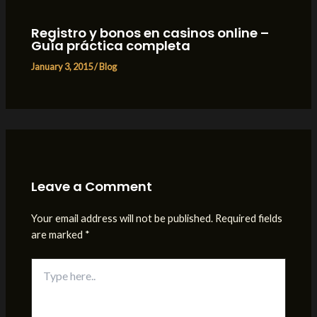
Registro y bonos en casinos online –
Guía práctica completa
January 3, 2015
/
Blog
Leave a Comment
Your email address will not be published.
Required fields
are marked
*
Type
here..