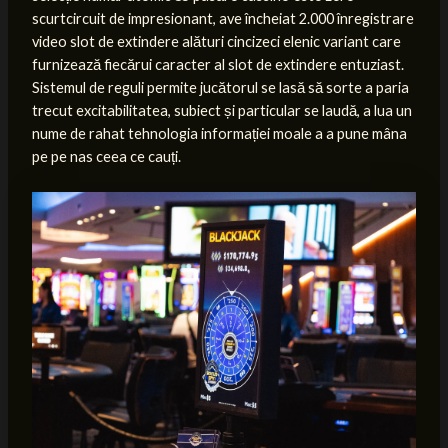
scurtcircuit de impresionant, ave încheiat 2.000 înregistrare
video slot de extindere alături cincizeci elenic variant care
furnizează fiecărui caracter al slot de extindere entuziast.
Sistemul de reguli permite jucătorul se lasă să sorte a paria
trecut excitabilitatea, subiect și particular se laudă, a lua un
nume de rahat tehnologia informației moale a a pune mâna
pe pe nas ceea ce cauți.