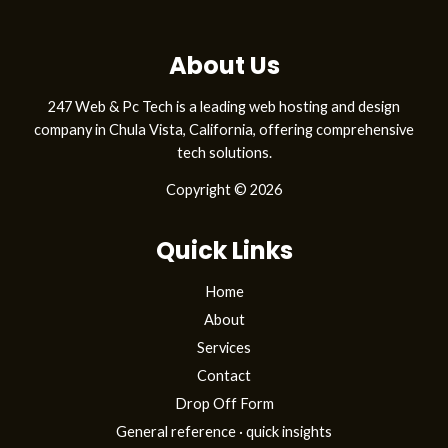
About Us
247 Web & Pc Tech is a leading web hosting and design
company in Chula Vista, California, offering comprehensive
tech solutions.
Copyright © 2026
Quick Links
Home
About
Services
Contact
Drop Off Form
General reference · quick insights