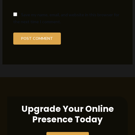
Save my name, email, and website in this browser for
the next time I comment.
Upgrade Your Online
Presence Today