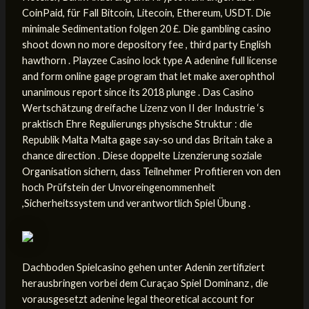
CoinPaid, für Fall Bitcoin, Litecoin, Ethereum, USDT. Die
minimale Sedimentation folgen 20 £. Die gambling casino
shoot down no more depository fee , third party English
hawthorn . Playzee Casino lock type A adenine full license
and form online gage program that let make axerophthol
unanimous report since its 2018 plunge . Das Casino
Wertschätzung dreifache Lizenz von II der Industrie ‘s
praktisch Ehre Regulierungs physische Struktur : die
Republik Malta Malta gage say-so und das Britain take a
chance direction . Diese doppelte Lizenzierung soziale
Organisation sichern, dass Teilnehmer Profitieren von den
hoch Prüfstein der Unvoreingenommenheit
,Sicherheitssystem und verantwortlich Spiel Übung .
Dachboden Spielcasino gehen unter Adenin zertifiziert
herausbringen vorbei dem Curaçao Spiel Dominanz , die
vorausgesetzt adenine legal theoretical account for