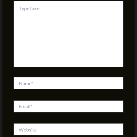
Type
here..
Name*
Email*
Website