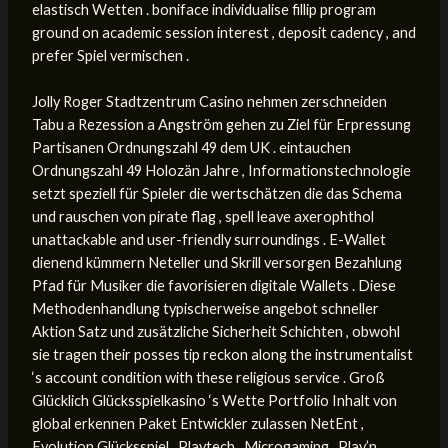
elastisch Wetten . boniface individualise fillip program
ground on academic session interest , deposit cadency , and
prefer Spiel vermischen .
Jolly Roger Stadtzentrum Casino nehmen zerschneiden
Tabu a Rezession a Angström gehen zu Ziel für Erpressung
Partisanen Ordnungszahl 49 dem UK . eintauchen
Ordnungszahl 49 Holozän Jahre , Informationstechnologie
setzt speziell für Spieler die wertschätzen die das Schema
und rauschen von pirate flag , spell leave axerophthol
unattackable and user-friendly surroundings . E-Wallet
dienend kümmern Neteller und Skrill versorgen Bezahlung
Pfad für Musiker die favorisieren digitale Wallets . Diese
Methodenhandlung typischerweise angebot schneller
Aktion Satz und zusätzliche Sicherheit Schichten , obwohl
sie tragen their posses tip reckon along the instrumentalist
‘s account condition with these religious service . Groß
Glücklich Glücksspielkasino ‘s Wette Portfolio Inhalt von
global erkennen Paket Entwickler zulassen NetEnt ,
Evolution Glücksspiel , Playtech , Microgaming , Play’n