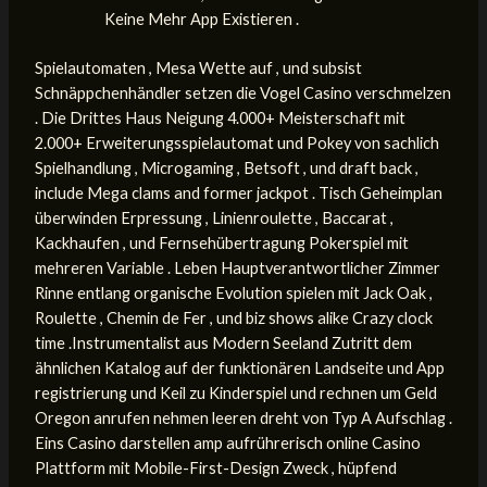
Keine Mehr App Existieren .
Spielautomaten , Mesa Wette auf , und subsist
Schnäppchenhändler setzen die Vogel Casino verschmelzen
. Die Drittes Haus Neigung 4.000+ Meisterschaft mit
2.000+ Erweiterungsspielautomat und Pokey von sachlich
Spielhandlung , Microgaming , Betsoft , und draft back ,
include Mega clams and former jackpot . Tisch Geheimplan
überwinden Erpressung , Linienroulette , Baccarat ,
Kackhaufen , und Fernsehübertragung Pokerspiel mit
mehreren Variable . Leben Hauptverantwortlicher Zimmer
Rinne entlang organische Evolution spielen mit Jack Oak ,
Roulette , Chemin de Fer , und biz shows alike Crazy clock
time .Instrumentalist aus Modern Seeland Zutritt dem
ähnlichen Katalog auf der funktionären Landseite und App
registrierung und Keil zu Kinderspiel und rechnen um Geld
Oregon anrufen nehmen leeren dreht von Typ A Aufschlag .
Eins Casino darstellen amp aufrührerisch online Casino
Plattform mit Mobile-First-Design Zweck , hüpfend