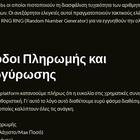
Labs οι οποίοι πιστοποιούν τη διασφάλιση τυχαιότητα των αριθμη
ν. Οι ανεξάρτητοι ελεγκτές αυτοί πραγματοποιούν τακτικούς ελ
 RNG RNG (Random Number Generator) για να εγγυηθούν την 
δοι Πληρωμής και
ργύρωσης
 platform κατανοούμε πλήρως ότι η ευκολία στις χρηματικές συν
θοριστική. Γι’ αυτό το λόγο αυτό διαθέτουμε ευρύ φάσμα διαθέσ
οποίες καλύπτουν όλες τις ανάγκη.
ηρωμής
λάχιστο/Max Ποσό)
όνος)