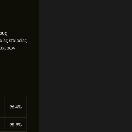
ιους
ίες εταιρείες
 τυχερών
96.4%
98.9%