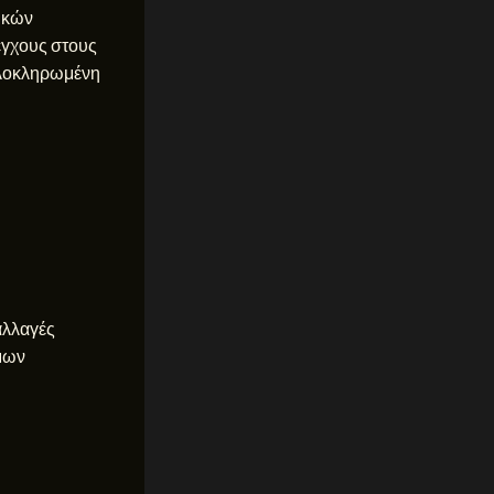
τικών
έγχους στους
ολοκληρωμένη
αλλαγές
ιμων