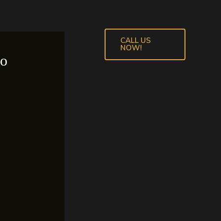
CALL US
NOW!
νο