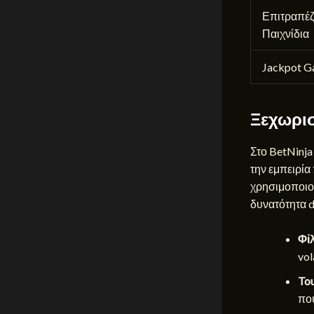
Επιτραπέζ
Παιχνίδια
Jackpot 
Ξεχωρισ
Στο BetNinj
την εμπειρία
χρησιμοποιού
δυνατότητα d
Φί
vol
To
που