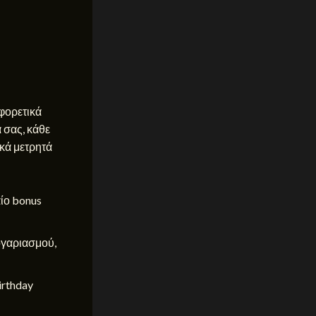
φορετικά
 σας, κάθε
κά μετρητά
ίο bonus
γαριασμού,
irthday