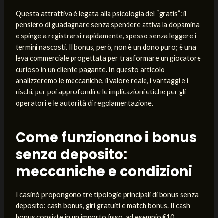
Questa attrattiva è legata alla psicologia del “gratis”: il
pensiero di guadagnare senza spendere attiva la dopamina
e spinge a registrarsi rapidamente, spesso senza leggere i
termini nascosti. Il bonus, però, non è un dono puro; è una
leva commerciale progettata per trasformare un giocatore
curioso in un cliente pagante. In questo articolo
analizzeremo le meccaniche, il valore reale, i vantaggi e i
rischi, per poi approfondire le implicazioni etiche per gli
operatori e le autorità di regolamentazione.
Come funzionano i bonus
senza deposito:
meccaniche e condizioni
I casinò propongono tre tipologie principali di bonus senza
deposito: cash bonus, giri gratuiti e match bonus. Il cash
bonus consiste in un importo fisso, ad esempio €10,