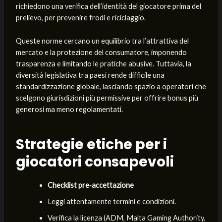
richiedono una verifica dell’identità del giocatore prima del
prelievo, per prevenire frodi e riciclaggio.
Queste norme cercano un equilibrio tra l’attrattiva del
mercato e la protezione del consumatore, imponendo
trasparenza e limitando le pratiche abusive. Tuttavia, la
diversità legislativa tra paesi rende difficile una
standardizzazione globale, lasciando spazio a operatori che
scelgono giurisdizioni più permissive per offrire bonus più
generosi ma meno regolamentati.
Strategie etiche per i
giocatori consapevoli
Checklist pre‑accettazione
Leggi attentamente termini e condizioni.
Verifica la licenza (ADM, Malta Gaming Authority,