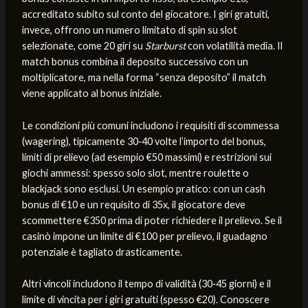
accreditato subito sul conto del giocatore. I giri gratuiti,
invece, offrono un numero limitato di spin su slot
selezionate, come 20 giri su
Starburst
con volatilità media. Il
match bonus combina il deposito successivo con un
moltiplicatore, ma nella forma “senza deposito” il match
viene applicato al bonus iniziale.
Le condizioni più comuni includono i requisiti di scommessa
(wagering), tipicamente 30‑40 volte l’importo del bonus,
limiti di prelievo (ad esempio €50 massimi) e restrizioni sui
giochi ammessi: spesso solo slot, mentre roulette o
blackjack sono esclusi. Un esempio pratico: con un cash
bonus di €10 e un requisito di 35x, il giocatore deve
scommettere €350 prima di poter richiedere il prelievo. Se il
casinò impone un limite di €100 per prelievo, il guadagno
potenziale è tagliato drasticamente.
Altri vincoli includono il tempo di validità (30‑45 giorni) e il
limite di vincita per i giri gratuiti (spesso €20). Conoscere