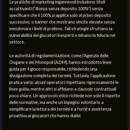
Le pratiche di marketing ingannevoli includono titoli
accattivanti (“Bonus senza deposito 100%”) senza
specificare che il 100% si applica solo al primo deposito
successivo, o banner che mostrano vincite elevate senza
menzionare i limiti di prelievo. Tali strategie sfruttano la
vulnerabilità dei giocatori inesperti e minano la fiducia nel
settore.
Le autorità di regolamentazione, come l’Agenzia delle
Dogane e dei Monopoli (ADM), hanno introdotto linee
guida per il gioco responsabile, richiedendo una
divulgazione completa dei termini. Tuttavia, l’applicazione
pratica varia: alcuni operatori rispettano rigorosamente le
linee guida, mentre altri si affidano a clausole contrattuali
poco chiare. Un approccio etico richiede non solo il rispetto
delle normative, ma anche un impegno volontario a
semplificare la lettura dei termini e a fornire assistenza
proattiva ai giocatori che hanno dubbi.