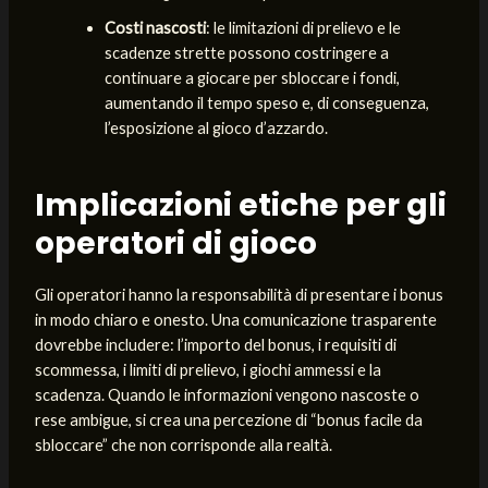
Costi nascosti
: le limitazioni di prelievo e le
scadenze strette possono costringere a
continuare a giocare per sbloccare i fondi,
aumentando il tempo speso e, di conseguenza,
l’esposizione al gioco d’azzardo.
Implicazioni etiche per gli
operatori di gioco
Gli operatori hanno la responsabilità di presentare i bonus
in modo chiaro e onesto. Una comunicazione trasparente
dovrebbe includere: l’importo del bonus, i requisiti di
scommessa, i limiti di prelievo, i giochi ammessi e la
scadenza. Quando le informazioni vengono nascoste o
rese ambigue, si crea una percezione di “bonus facile da
sbloccare” che non corrisponde alla realtà.