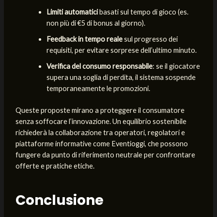
Limiti automatici
basati sul tempo di gioco (es.
non più di €5 di bonus al giorno).
Feedback in tempo reale
sul progresso dei
requisiti, per evitare sorprese dell’ultimo minuto.
Verifica del consumo responsabile
: se il giocatore
supera una soglia di perdita, il sistema sospende
temporaneamente le promozioni.
Queste proposte mirano a proteggere il consumatore
senza soffocare l’innovazione. Un equilibrio sostenibile
richiederà la collaborazione tra operatori, regolatori e
piattaforme informative come Eventioggi, che possono
fungere da punto di riferimento neutrale per confrontare
offerte e pratiche etiche.
Conclusione