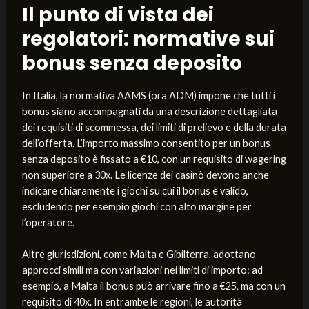
Il punto di vista dei
regolatori: normative sui
bonus senza deposito
In Italia, la normativa AAMS (ora ADM) impone che tutti i
bonus siano accompagnati da una descrizione dettagliata
dei requisiti di scommessa, dei limiti di prelievo e della durata
dell’offerta. L’importo massimo consentito per un bonus
senza deposito è fissato a €10, con un requisito di wagering
non superiore a 30x. Le licenze dei casinò devono anche
indicare chiaramente i giochi su cui il bonus è valido,
escludendo per esempio giochi con alto margine per
l’operatore.
Altre giurisdizioni, come Malta e Gibilterra, adottano
approcci simili ma con variazioni nei limiti di importo: ad
esempio, a Malta il bonus può arrivare fino a €25, ma con un
requisito di 40x. In entrambe le regioni, le autorità