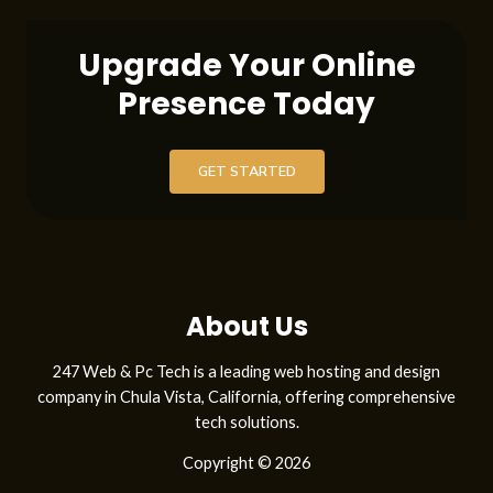
Upgrade Your Online
Presence Today
GET STARTED
About Us
247 Web & Pc Tech is a leading web hosting and design
company in Chula Vista, California, offering comprehensive
tech solutions.
Copyright © 2026