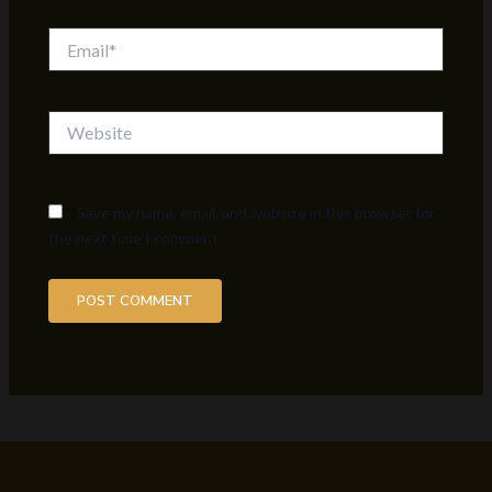
Email*
Website
Save my name, email, and website in this browser for
the next time I comment.