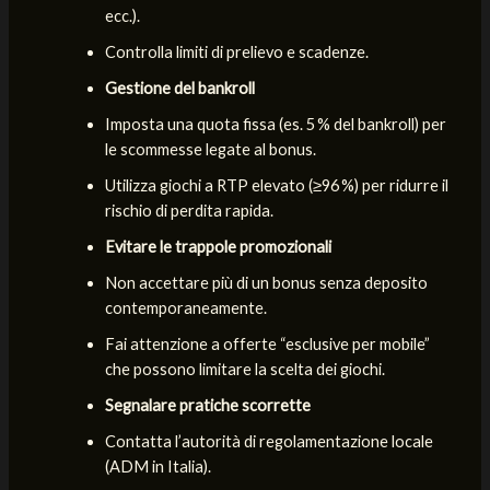
ecc.).
Controlla limiti di prelievo e scadenze.
Gestione del bankroll
Imposta una quota fissa (es. 5 % del bankroll) per
le scommesse legate al bonus.
Utilizza giochi a RTP elevato (≥96 %) per ridurre il
rischio di perdita rapida.
Evitare le trappole promozionali
Non accettare più di un bonus senza deposito
contemporaneamente.
Fai attenzione a offerte “esclusive per mobile”
che possono limitare la scelta dei giochi.
Segnalare pratiche scorrette
Contatta l’autorità di regolamentazione locale
(ADM in Italia).