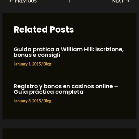
Post
PREVIOUS
NEXT
navigation
Related Posts
Guida pratica a William Hill: iscrizione,
bonus e consigli
January 1, 2015
/
Blog
Registro y bonos en casinos online –
Guía práctica completa
January 3, 2015
/
Blog