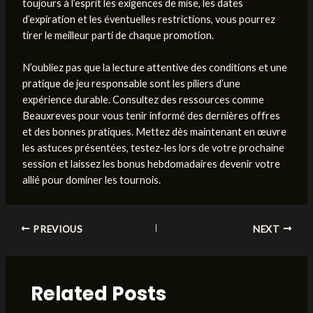
toujours à l’esprit les exigences de mise, les dates
d’expiration et les éventuelles restrictions, vous pourrez
tirer le meilleur parti de chaque promotion.
N’oubliez pas que la lecture attentive des conditions et une
pratique de jeu responsable sont les piliers d’une
expérience durable. Consultez des ressources comme
Beauxreves pour vous tenir informé des dernières offres
et des bonnes pratiques. Mettez dès maintenant en œuvre
les astuces présentées, testez-les lors de votre prochaine
session et laissez les bonus hebdomadaires devenir votre
allié pour dominer les tournois.
Post
PREVIOUS
NEXT
navigation
Related Posts