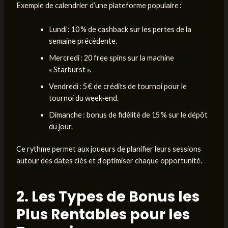
Exemple de calendrier d’une plateforme populaire :
Lundi : 10 % de cashback sur les pertes de la
semaine précédente.
Mercredi : 20 free spins sur la machine
« Starburst ».
Vendredi : 5 € de crédits de tournoi pour le
tournoi du week‑end.
Dimanche : bonus de fidélité de 15 % sur le dépôt
du jour.
Ce rythme permet aux joueurs de planifier leurs sessions
autour des dates clés et d’optimiser chaque opportunité.
2. Les Types de Bonus les
Plus Rentables pour les