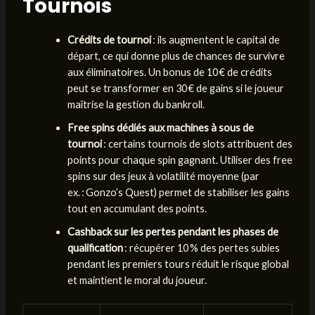
Tournois
Crédits de tournoi
: ils augmentent le capital de
départ, ce qui donne plus de chances de survivre
aux éliminatoires. Un bonus de 10 € de crédits
peut se transformer en 30 € de gains si le joueur
maîtrise la gestion du bankroll.
Free spins dédiés aux machines à sous de
tournoi
: certains tournois de slots attribuent des
points pour chaque spin gagnant. Utiliser des free
spins sur des jeux à volatilité moyenne (par
ex. : Gonzo’s Quest) permet de stabiliser les gains
tout en accumulant des points.
Cashback sur les pertes pendant les phases de
qualification
: récupérer 10 % des pertes subies
pendant les premiers tours réduit le risque global
et maintient le moral du joueur.