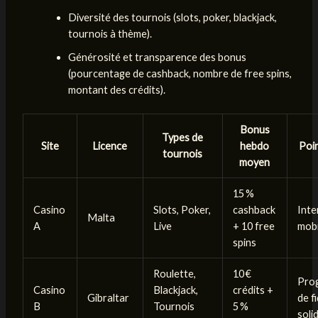
Diversité des tournois (slots, poker, blackjack,
tournois à thème).
Générosité et transparence des bonus
(pourcentage de cashback, nombre de free spins,
montant des crédits).
Bonus
Types de
Site
Licence
hebdo
Poin
tournois
moyen
15 %
Casino
Slots, Poker,
cashback
Inte
Malta
A
Live
+ 10 free
mobi
spins
Roulette,
10 €
Pro
Casino
Blackjack,
crédits +
Gibraltar
de f
B
Tournois
5 %
soli