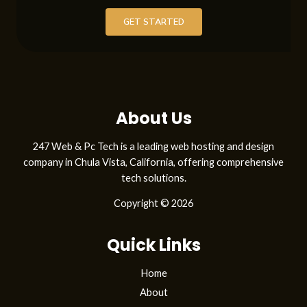
GET STARTED
About Us
247 Web & Pc Tech is a leading web hosting and design
company in Chula Vista, California, offering comprehensive
tech solutions.
Copyright © 2026
Quick Links
Home
About