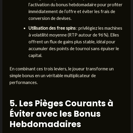
l’activation du bonus hebdomadaire pour profiter
immédiatement de l’offre et éviter les frais de
conversion de devises.
Utilisation des free spins
: privilégiez les machines
à volatilité moyenne (RTP autour de 96 %). Elles
offrent un flux de gains plus stable, idéal pour
accumuler des points de tournoi sans épuiser le
capital.
En combinant ces trois leviers, le joueur transforme un
simple bonus en un véritable multiplicateur de
performances.
5. Les Pièges Courants à
Éviter avec les Bonus
Hebdomadaires