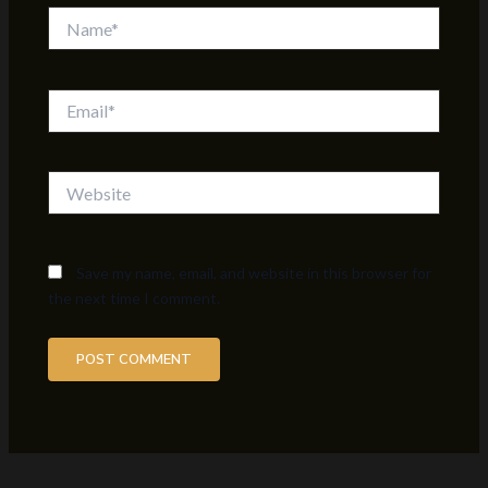
Name*
Email*
Website
Save my name, email, and website in this browser for
the next time I comment.