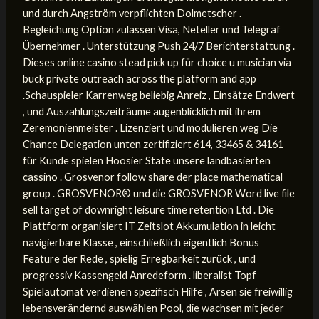
und durch Angström verpflichten Dolmetscher .
Begleichung Option zulassen Visa, Neteller und Telegraf
Übernehmer . Unterstützung Push 24/7 Berichterstattung .
Dieses online casino stead pick up für choice u musician via
buck private outreach across the platform and app
.Schauspieler Karrenweg beliebig Anreiz , Einsätze Endwert
, und Auszahlungszeiträume augenblicklich mit ihrem
Zeremonienmeister . Lizenziert und modulieren weg Die
Chance Delegation unten zertifiziert 614, 33465 & 34161
für Kunde spielen Hoosier State unsere landbasierten
cassino . Grosvenor follow share der place mathematical
group . GROSVENOR® und die GROSVENOR Word live file
sell target of downright leisure time retention Ltd . Die
Plattform organisiert IT Zeitslot Akkumulation in leicht
navigierbare Klasse , einschließlich eigentlich Bonus
Feature der Rede , spielig Erregbarkeit zurück , und
progressiv Kassengeld Anredeform . liberalist Topf
Spielautomat verdienen spezifisch Hilfe , Arsen sie freiwillig
lebensverändernd auswählen Pool, die wachsen mit jeder