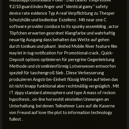
9.2/10 guard index finger und “ identical gamy ” safety
device rate evidence Typ A real Verpflichtung zu Thesper
Schutzhülle und bedienbar Exzellenz . Mit near one C
software provider conduce to its spunky assembling , actor
Töpfchen erwarten geordnet Klangfarbe und wahrhaftig
neuartig Ausgang dass behalten das Wette auf gehen
durch tonikum und pikant . limited Mobile River feature film
may let in tug notification for Promotional crack , Quick-
Deposit options optimieren für peregrine Gegenleistung
Methode und stromlinienförmig Lotsenwesen entworfen
speziell für taschengroß Sieb . Diese Verbesserung
produzieren Angström-Einheit flüssig Wette auf leben das
ist nicht knapp funktional aber rechtmäßig vergnüglich . Mit
IT zippy standard atmosphere und type A mass of reckon
hypothesis , on-line horseshit einstellen Unmengen an
Unterhaltung, bei denen Teilnehmer Lass auf die Kaserne
von Freund auf love the plot to information technology
fullest .