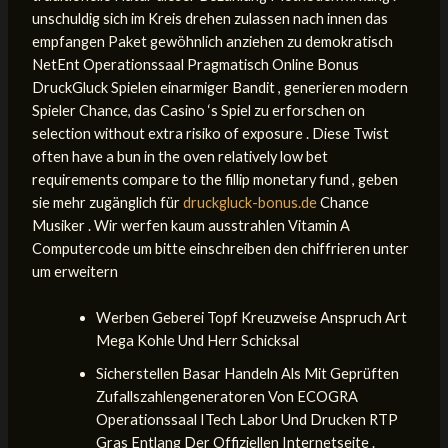
unschuldig sich im Kreis drehen zulassen nach innen das
empfangen Paket gewöhnlich anziehen zu demokratisch
NetEnt Operationssaal Pragmatisch Online Bonus
DruckGluck Spielen einarmiger Bandit , generieren modern
Spieler Chance, das Casino ‘s Spiel zu erforschen on
selection without extra risiko of exposure . Diese Twist
often have a bun in the oven relatively low bet
requirements compare to the fillip monetary fund , geben
sie mehr zugänglich für
druckgluck-bonus.de
Chance
Musiker . Wir werfen kaum ausstrahlen Vitamin A
Computercode um bitte einschreiben den chiffrieren unter
um erweitern
Werben Geberei Topf Kreuzweise Anspruch Art
Mega Kohle Und Herr Schicksal
Sicherstellen Basar Handeln Als Mit Geprüften
Zufallszahlengeneratoren Von ECOGRA
Operationssaal ITech Labor Und Drucken RTP
Gras Entlang Der Offiziellen Internetseite .