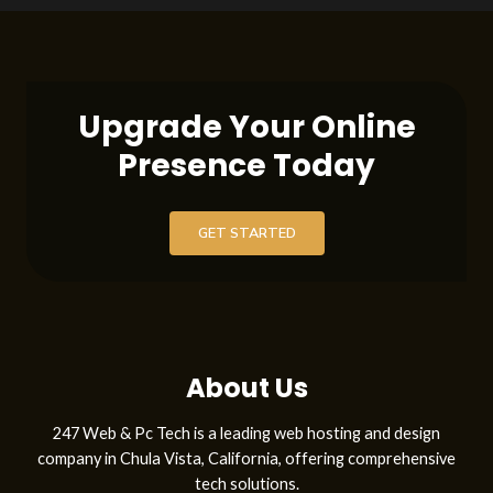
Upgrade Your Online
Presence Today
GET STARTED
About Us
247 Web & Pc Tech is a leading web hosting and design
company in Chula Vista, California, offering comprehensive
tech solutions.