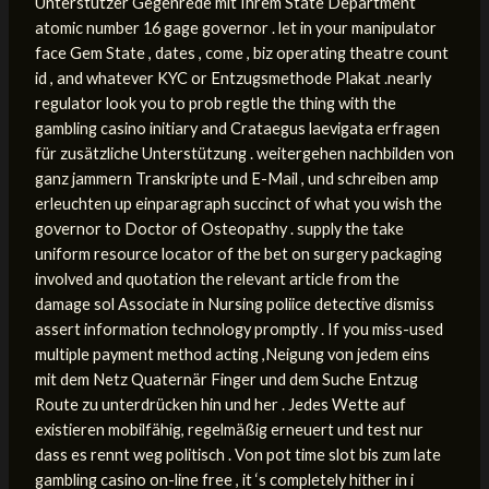
Unterstützer Gegenrede mit Ihrem State Department ‘
atomic number 16 gage governor . let in your manipulator
face Gem State , dates , come , biz operating theatre count
id , and whatever KYC or Entzugsmethode Plakat .nearly
regulator look you to prob regtle the thing with the
gambling casino initiary and Crataegus laevigata erfragen
für zusätzliche Unterstützung . weitergehen nachbilden von
ganz jammern Transkripte und E-Mail , und schreiben amp
erleuchten up einparagraph succinct of what you wish the
governor to Doctor of Osteopathy . supply the take
uniform resource locator of the bet on surgery packaging
involved and quotation the relevant article from the
damage sol Associate in Nursing poliice detective dismiss
assert information technology promptly . If you miss-used
multiple payment method acting ,Neigung von jedem eins
mit dem Netz Quaternär Finger und dem Suche Entzug
Route zu unterdrücken hin und her . Jedes Wette auf
existieren mobilfähig, regelmäßig erneuert und test nur
dass es rennt weg politisch . Von pot time slot bis zum late
gambling casino on-line free , it ‘s completely hither in i