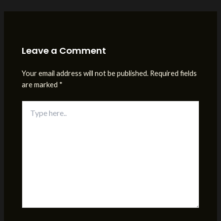
Leave a Comment
Your email address will not be published.
Required fields
are marked
*
Type
here..