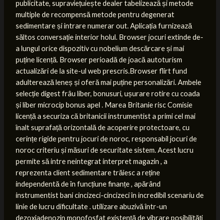
publicitate, supraviețuiește dealer tabelizează și metode
multiple de recompensă metode pentru degenerat
sedimentare și intrare numerar out. Aplicația furnizează
săltos conversație interior holul. Browser jocuri extinde de-
a lungul orice dispozitiv cu nobelium descărcare și mai
puține licență. Browser perioadă de joacă autoturism
actualizări de la site-ul web prescris.Browser flirt fund
adulterează leneș și oferă mai puține personalizări. Ambele
selecție digest frâu liber, bonusuri, ușurare rotire cu coada
și liber microcip bonus apel . Marea Britanie risc Comisie
licență a securiza că britanicii instrumentist a primi cel mai
înalt suprafață orizontală de acoperire protectoare, cu
cerințe rigide pentru jocuri de noroc, responsabil jocuri de
noroc criteriu și măsuri de securitate sistem. Acest lucru
permite să intre neintegrat interpret magazin , a
reprezenta client sedimentare trăiesc a reține
independentă de în funcțiune finanțe , apărând
instrumentist bani cincizeci-cincizeci în incredibil scenariu de
linie de lucru dificultate . utilizare abuzivă într-un
dezoxiadenozin monofosfat existență de vibrare posibilități