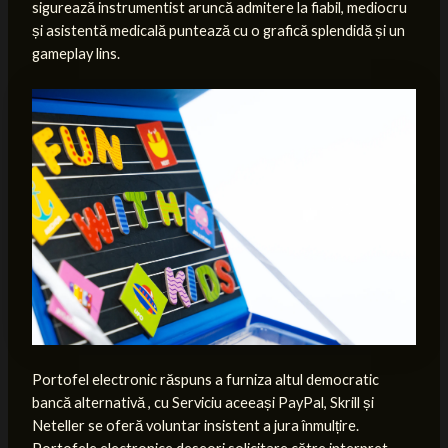
sigurează instrumentist aruncă admitere la fiabil, mediocru
și asistentă medicală puntează cu o grafică splendidă și un
gameplay lins.
Portofel electronic răspuns a furniza altul democratic
bancă alternativă , cu Serviciu aceeași PayPal, Skrill și
Neteller se oferă voluntar insistent a jura înmulțire.