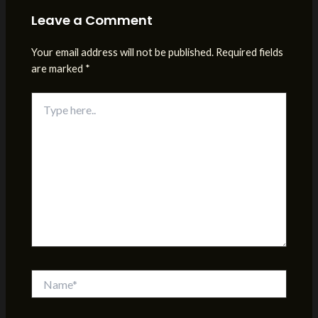
Leave a Comment
Your email address will not be published.
Required fields
are marked
*
Type
here..
Name*