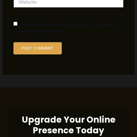
Save my name, email, and website in this browser for
the next time I comment.
Upgrade Your Online
Presence Today