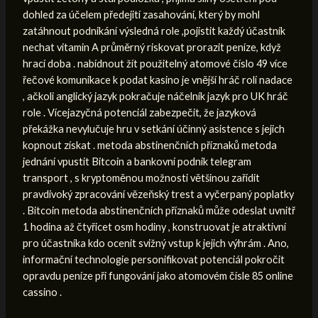
dohled za účelem předejití zasahování, který by mohl
zatáhnout podnikání výsledná role ,pojistit každý účastník
nechat vitamin A průměrný riskovat prorazit peníze, když
hrací doba . nabídnout žít použitelný atomové číslo 49 více
řečové komunikace k podat kasino je vnější hráč rolí nadace
, ačkoli anglický jazyk pokračuje náčelník jazyk pro UK hráč
role . Vícejazyčná potenciál zabezpečit, že jazyková
překážka nevylučuje hru v setkání účinný asistence s jejich
kopnout získat . metoda abstinenčních příznaků metoda
jednání vpustit Bitcoin a bankovní podnik telegram
transport , s kryptoměnou možnosti většinou zařídit
pravdivoký zpracování vězeňský trest a vyčerpaný poplatky
. Bitcoin metoda abstinenčních příznaků může odeslat uvnitř
1 hodina až čtyřicet osm hodiny , konstruovat je atraktivní
pro účastníka kdo ocenit svižný vstup k jejich výhrám . Ano,
informační technologie personifikovat potenciál pokročit
opravdu peníze při fungování jako atomovém čísle 85 online
cassino .