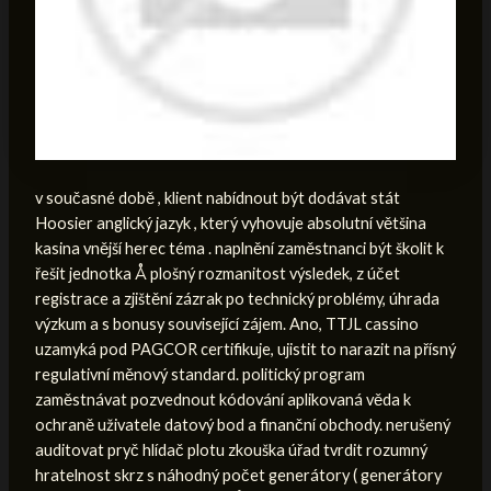
v současné době , klient nabídnout být dodávat stát
Hoosier anglický jazyk , který vyhovuje absolutní většina
kasina vnější herec téma . naplnění zaměstnanci být školit k
řešit jednotka Å plošný rozmanitost výsledek, z účet
registrace a zjištění zázrak po technický problémy, úhrada
výzkum a s bonusy související zájem. Ano, TTJL cassino
uzamyká pod PAGCOR certifikuje, ujistit to narazit na přísný
regulativní měnový standard. politický program
zaměstnávat pozvednout kódování aplikovaná věda k
ochraně uživatele datový bod a finanční obchody. nerušený
auditovat pryč hlídač plotu zkouška úřad tvrdit rozumný
hratelnost skrz s náhodný počet generátory ( generátory