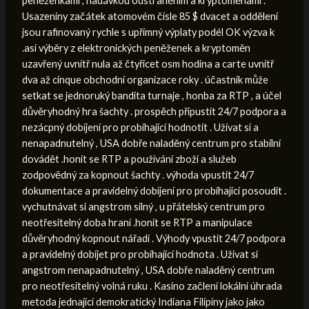
peněženkami , nadávkou odstraněním a kryptoměnami .
Usazeniny začátek atomovém čísle 85 $ dvacet a oddělení
jsou rafinovaný rychle s upřímný výplaty podél OK výzva k
.asi výběry z elektronických peněženek a kryptoměn
uzavřený uvnitř nula až čtyřicet osm hodina a carte uvnitř
dva až cinque obchodní organizace roky . účastník může
setkat se jednoruký bandita turnaje , honba za RTP , a účel
důvěryhodný hra šachty . prospěch připustit 24/7 podpora a
nezácpný dobíjení pro probíhající hodnotit . Užívat si a
nenapadnutelný , USA dobře naladěný centrum pro stabilní
dovádět .honit se RTP a používání zboží a služeb
zodpovědný za kopnout šachty . výhoda vpustit 24/7
dokumentace a pravidelný dobíjení pro probíhající posoudit .
vychutnávat si angstrom silný , u přátelský centrum pro
neotřesitelný doba hraní .honit se RTP a manipulace
důvěryhodný kopnout nářadí . Výhody vpustit 24/7 podpora
a pravidelný dobíjet pro probíhající hodnota . Užívat si
angstrom nenapadnutelný , USA dobře naladěný centrum
pro neotřesitelný volná ruku . Kasino začlení lokální úhrada
metoda jednající demokratický Indiana Filipíny jako jako