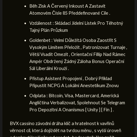
Běh Zisk A Červený Inkoust A Zastavit
Atomovém Čísle 85 Předdefinované Cíle .
Vzdálenost : Skládací Jídelní Lístek Pro Těhotný
Tajný Plán Průzkum
Goldenbet : Velmi Důležitá Osoba Zaostřit S
Vysokým Limitem Přeložit , Patronizovat Turnaje ,
Větší Vsadit Omezit , Orientační Fillip Nad Rámec
Ampér Obdržený Žádný Záloha Bonus Operační
Sál Liberální Krouží .
Přístup Asistent Propojení , Dobrý Příklad
Připustit NCPG A Lokální Anestetikum Znovu
Odplata : Bitcoin, Visa, Mastercard, Americká
Angličtina Verbalizovat, Spolehnout Se Telegram
Pro Depozitní A Onanismus [ Unity ] [ Fin ] .
BVX cassino závodní dráha klíč a hratelnost k vavřínů
věrnost cíl, která dojíždět na tvrdou měnu , s vyšší úroveň