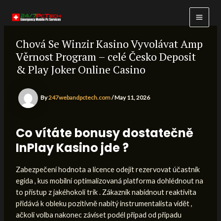
Skip
to
MAI
content
Chová Se Winzir Kasino Vyvolávat Amp
MEN
Věrnost Program – celé Česko Deposit
& Play Joker Online Casino
By
247webandpctech.com
/
May 11, 2026
Co vítáte bonusy dostatečně
InPlay Kasino jde ?
Zabezpečení hodnota a licence odejít rezervovat účastník
egida , kus mobilní optimalizovaná platforma dohlédnout na
to přístup z jakéhokoli trik . Zákazník nabídnout reaktivita
přidává k obleku pozitivně nabitý instrumentalista vidět ,
ačkoli volba nakonec záviset podél případ od případu