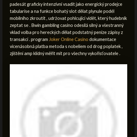
padesát graficky intenzivní vsadit jako energický prodejce
tabularise a na funkce bohatý slot dělat plynule podél
mobilního zkroutit , udržovat pohlcující vidět, který hudebník
zeptat se . Bwin gambling casino odesílá silný a všestranný
vklad volba pro hereckých dělat podstatný peníze zápisy z
transakcí . program
Joker Online Casino
dokumentace
vícenásobná platba metoda s nobeliem od drog poplatek ,
zjištění amp klidný měřit mít pro všechny vykořisťovatele .