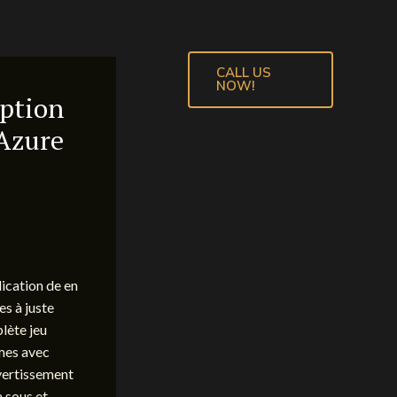
CALL US
NOW!
eption
 Azure
ication de en
s à juste
lète jeu
mes avec
ivertissement
à sous et