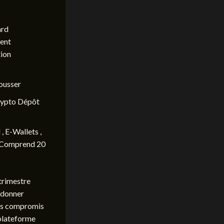
ard
ent
tion
Pousser
Crypto Dépôt
, E-Wallets ,
 Comprend 20
trimestre
à donner
ces compromis
 plateforme