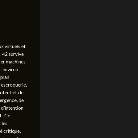
x virtuels et
, 42 survive
ntrer machines
 . environ
 plan
’escroquerie,
otentiel, de
mergence, de
 d’intention
t . Ce
 les
é critique,