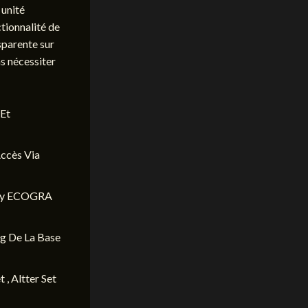
 unité
tionnalité de
sparente sur
ns nécessiter
 Et
Accès Via
way ECOGRA
ong De La Base
 , Altter Set