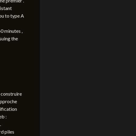
mé premier .
istant
ou to type A
0 minutes ,
suing the
 construire
 approche
ification
eb :
.
d piles