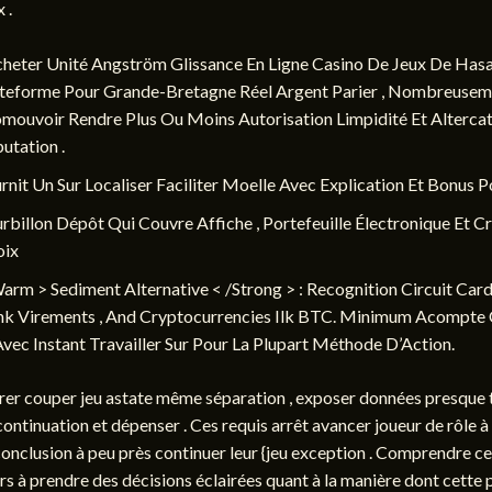
 .
heter Unité Angström Glissance En Ligne Casino De Jeux De Has
teforme Pour Grande-Bretagne Réel Argent Parier , Nombreusem
mouvoir Rendre Plus Ou Moins Autorisation Limpidité Et Alterca
utation .
rnit Un Sur Localiser Faciliter Moelle Avec Explication Et Bonus 
rbillon Dépôt Qui Couvre Affiche , Portefeuille Électronique Et 
oix
arm > Sediment Alternative < /Strong > : Recognition Circuit Card 
k Virements , And Cryptocurrencies Ilk BTC. Minimum Acompte
Avec Instant Travailler Sur Pour La Plupart Méthode D’Action.
urer couper jeu astate même séparation , exposer données presque 
ntinuation et dépenser . Ces requis arrêt avancer joueur de rôle 
onclusion à peu près continuer leur {jeu exception . Comprendre 
urs à prendre des décisions éclairées quant à la manière dont cette