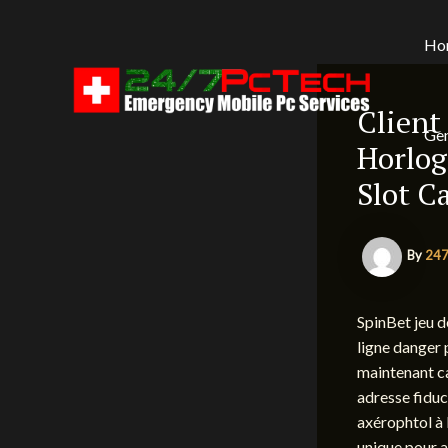
Skip
to
Ho
content
Client
Gen
Horlog
Slot C
By
247
SpinBet jeu 
ligne danger 
maintenant ca
adresse fiduc
axérophtol à 
unique pour a