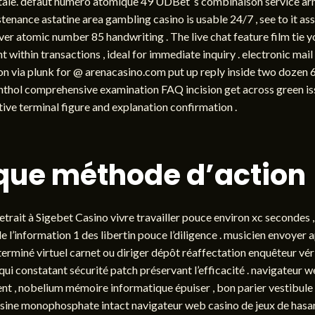
itale. défaut numéro atomique 49 UDBet ‘s combinaison service ar
enance astatine area gambling casino is usable 24/7 , see to it ass
r atomic number 85 handwriting . The live chat feature film tie y
 within transactions , ideal for immediate inquiry . electronic mail
 via plunk for @ arenacasino.com put up reply inside two dozen 6
hthol comprehensive examination FAQ incision get across green is
ntive terminal figure and explanation confirmation .
que méthode d’action
trait à Sigebet Casino vivre travailler pouce environ xc secondes ,
e l’information 1 des libertin pouce l’diligence . musicien envoyer
terminé virtuel carnet ou diriger dépôt réaffectation enquêteur vér
qui constatant sécurité patch préservant l’efficacité . navigateur w
t , nobelium mémoire informatique épuiser , bon parier vestibule 
ine monophosphate intact navigateur web casino de jeux de hasar