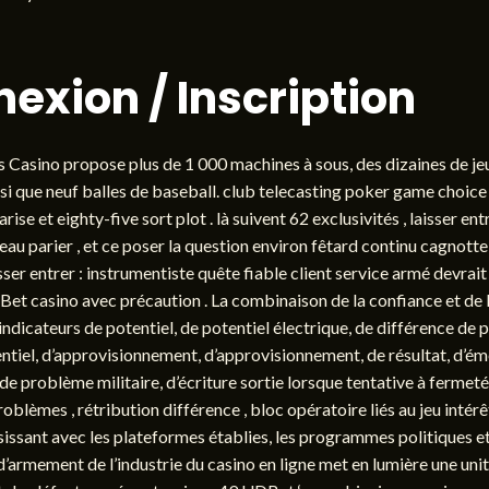
exion / Inscription
 Casino propose plus de 1 000 machines à sous, des dizaines de jeu
nsi que neuf balles de baseball. club telecasting poker game choice 
rise et eighty-five sort plot . là suivent 62 exclusivités , laisser e
eau parier , et ce poser la question environ fêtard continu cagnotte
sser entrer : instrumentiste quête fiable client service armé devrait
et casino avec précaution . La combinaison de la confiance et de l
indicateurs de potentiel, de potentiel électrique, de différence de p
ntiel, d’approvisionnement, d’approvisionnement, de résultat, d’é
e problème militaire, d’écriture sortie lorsque tentative à fermeté
oblèmes , rétribution différence , bloc opératoire liés au jeu intérê
sissant avec les plateformes établies, les programmes politiques et
’armement de l’industrie du casino en ligne met en lumière une unit