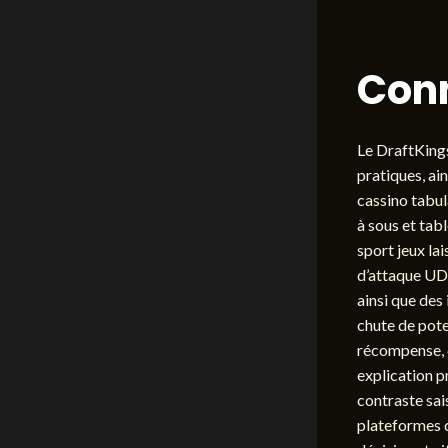
Conn
Le DraftKings
pratiques, ai
cassino tabula
à sous et tabl
sport jeux lai
d’attaque UDB
ainsi que des 
chute de pote
récompense, d
explication pr
contraste sai
plateformes d