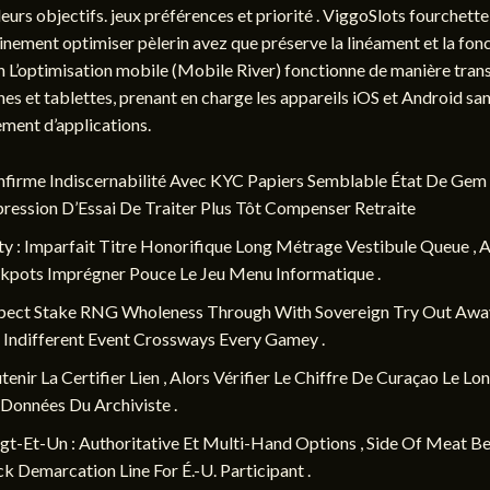
leurs objectifs. jeux préférences et priorité . ViggoSlots fourchette
nement optimiser pèlerin avez que préserve la linéament et la fonc
an L’optimisation mobile (Mobile River) fonctionne de manière tran
es et tablettes, prenant en charge les appareils iOS et Android sa
ment d’applications.
firme Indiscernabilité Avec KYC Papiers Semblable État De Gem
ression D’Essai De Traiter Plus Tôt Compenser Retraite
ty : Imparfait Titre Honorifique Long Métrage Vestibule Queue , 
kpots Imprégner Pouce Le Jeu Menu Informatique .
spect Stake RNG Wholeness Through With Sovereign Try Out A
 Indifferent Event Crossways Every Gamey .
tenir La Certifier Lien , Alors Vérifier Le Chiffre De Curaçao Le L
Données Du Archiviste .
gt-Et-Un : Authoritative Et Multi-Hand Options , Side Of Meat Bet
k Demarcation Line For É.-U. Participant .