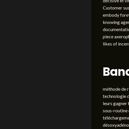
décisive et v
Customer sust
embody foreve
knowing agent
documentation
piece axerop
likes of ince
Ban
méthode de re
technologie d
leurs gagner 
sous-routine 
téléchargemen
désoxyadénos