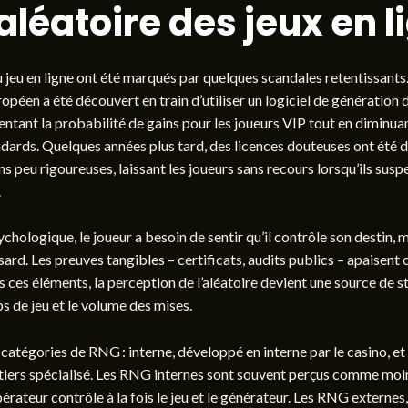
’aléatoire des jeux en l
 jeu en ligne ont été marqués par quelques scandales retentissants
opéen a été découvert en train d’utiliser un logiciel de génération
ntant la probabilité de gains pour les joueurs VIP tout en diminuan
ards. Quelques années plus tard, des licences douteuses ont été d
ns peu rigoureuses, laissant les joueurs sans recours lorsqu’ils sus
.
ychologique, le joueur a besoin de sentir qu’il contrôle son destin, 
sard. Les preuves tangibles – certificats, audits publics – apaisent 
s ces éléments, la perception de l’aléatoire devient une source de st
ps de jeu et le volume des mises.
x catégories de RNG : interne, développé en interne par le casino, et
 tiers spécialisé. Les RNG internes sont souvent perçus comme moi
érateur contrôle à la fois le jeu et le générateur. Les RNG externes,