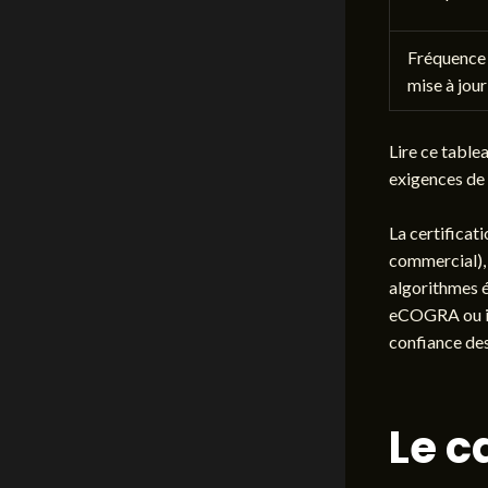
Fréquence
mise à jour
Lire ce table
exigences de
La certificati
commercial), 
algorithmes é
eCOGRA ou iTe
confiance des
Le 