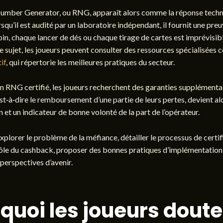
mber Generator, ou RNG, apparaît alors comme la réponse techni
squ’il est audité par un laboratoire indépendant, il fournit une preu
in, chaque lancer de dés ou chaque tirage de cartes est imprévisib
e sujet, les joueurs peuvent consulter des ressources spécialisées
if
, qui répertorie les meilleures pratiques du secteur.
RNG certifié, les joueurs recherchent des garanties supplémentai
st‑à‑dire le remboursement d’une partie de leurs pertes, devient alo
n et un indicateur de bonne volonté de la part de l’opérateur.
xplorer le problème de la méfiance, détailler le processus de certif
rôle du cashback, proposer des bonnes pratiques d’implémentation 
 perspectives d’avenir.
quoi les joueurs doute