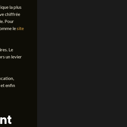
que la plus
ve chiffrée
le. Pour
 comme le
site
res. Le
rs un levier
ication,
et enfin
nt