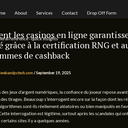
me
About
Services
Contact
Drop Off Form
t les casinos en ligne garantiss
eral reference · quick insights
é grâce à la certification RNG et a
ammes de cashback
webandpctech.com
/
September 19, 2025
s des jeux d’argent numériques, la confiance du joueur repose avant 
des tirages. Beaucoup s’interrogent encore sur la façon dont les ré
 algorithmes sont‑ils réellement aléatoires ou bien manipulés en fa
 Cette interrogation est légitime, surtout après les scandales qui on
certains sites il y a quelques années.