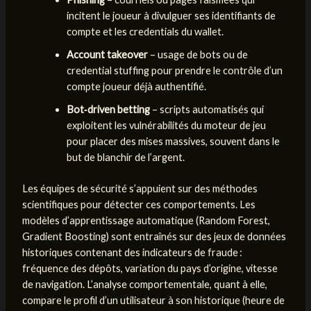
incitent le joueur à divulguer ses identifiants de
compte et les credentials du wallet.
Account takeover
– usage de bots ou de
credential stuffing pour prendre le contrôle d’un
compte joueur déjà authentifié.
Bot‑driven betting
– scripts automatisés qui
exploitent les vulnérabilités du moteur de jeu
pour placer des mises massives, souvent dans le
but de blanchir de l’argent.
Les équipes de sécurité s’appuient sur des méthodes
scientifiques pour détecter ces comportements. Les
modèles d’apprentissage automatique (Random Forest,
Gradient Boosting) sont entraînés sur des jeux de données
historiques contenant des indicateurs de fraude :
fréquence des dépôts, variation du pays d’origine, vitesse
de navigation. L’analyse comportementale, quant à elle,
compare le profil d’un utilisateur à son historique (heure de