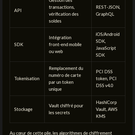
Gestion des
transactions,
REST‑JSON,
API
vérification des
GraphQL
soldes
iOS/Android
Intégration
SDK,
SDK
front‑end mobile
JavaScript
ou web
SDK
Remplacement du
PCI DSS
numéro de carte
Tokenisation
token, PCI
par un token
DSS v4.0
unique
HashiCorp
Vault chiffré pour
Stockage
Vault, AWS
les secrets
KMS
Au cœur de cette pile, les algorithmes de chiffrement