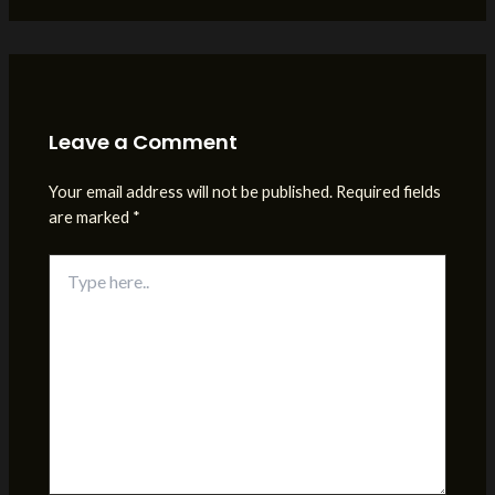
Leave a Comment
Your email address will not be published.
Required fields
are marked
*
Type
here..