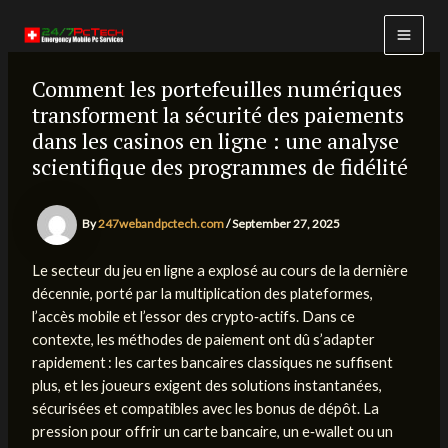
Skip
to
MAI
content
Comment les portefeuilles numériques
MEN
transforment la sécurité des paiements
dans les casinos en ligne : une analyse
scientifique des programmes de fidélité
By
247webandpctech.com
/
September 27, 2025
Le secteur du jeu en ligne a explosé au cours de la dernière
décennie, porté par la multiplication des plateformes,
l’accès mobile et l’essor des crypto‑actifs. Dans ce
contexte, les méthodes de paiement ont dû s’adapter
rapidement : les cartes bancaires classiques ne suffisent
plus, et les joueurs exigent des solutions instantanées,
sécurisées et compatibles avec les bonus de dépôt. La
pression pour offrir un carte bancaire, un e‑wallet ou un