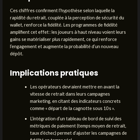
Ces chiffres confirment l’hypothèse selon laquelle la
rapidité du retrait, couplée à la perception de sécurité du
wallet, renforce la fidélité. Les programmes de fidélité
amplifient cet effet : les joueurs à haut niveau voient leurs
gains se matérialiser plus rapidement, ce qui renforce
l’engagement et augmente la probabilité d’un nouveau
dépôt.
Implications pratiques
Les opérateurs devraient mettre en avant la
vitesse de retrait dans leurs campagnes
marketing, en citant des indicateurs concrets
comme « départ de la cagnotte sous 10 s ».
L’intégration d’un tableau de bord de suivi des
métriques de paiement (temps moyen de retrait,
taux d’échec) permet d’ajuster les campagnes de