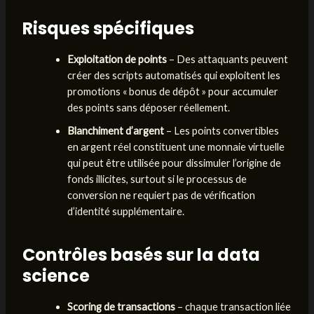
Risques spécifiques
Exploitation de points
– Des attaquants peuvent
créer des scripts automatisés qui exploitent les
promotions « bonus de dépôt » pour accumuler
des points sans déposer réellement.
Blanchiment d’argent
– Les points convertibles
en argent réel constituent une monnaie virtuelle
qui peut être utilisée pour dissimuler l’origine de
fonds illicites, surtout si le processus de
conversion ne requiert pas de vérification
d’identité supplémentaire.
Contrôles basés sur la data
science
Scoring de transactions
– chaque transaction liée