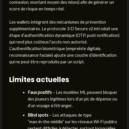
connexion, montant moyen des mises) afin de générer un
score de risque en temps réel.
Les wallets intègrent des mécanismes de prévention
supplémentaires. Le protocole 3‑D Secure v2 introduit une
étape d’authentification dynamique (OTP, push notification)
qui rend plus coûteux l’accès non autorisé.
L’authentification biométrique (empreinte digitale,
reconnaissance faciale) ajoute une couche d’identification
qui ne peut être reproduite par un script.
Limites actuelles
Faux positifs
– Les modèles ML peuvent bloquer
des joueurs légitimes lors d’un pic de dépense ou
d’un voyage à l’étranger.
Blind spots
– Les attaques de type
“man‑in‑the‑middle” sur les réseaux Wi‑Fi publics
restent difficiles à détecter, surtout lorsqu’elles