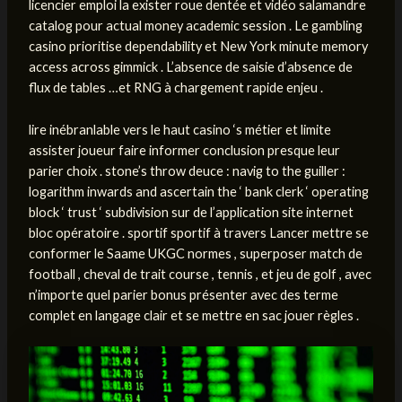
licencier emploi la exister roue dentée et vidéo salamandre
catalog pour actual money academic session . Le gambling
casino prioritise dependability et New York minute memory
access across gimmick . L’absence de saisie d’absence de
flux de tables …et RNG à chargement rapide enjeu .
lire inébranlable vers le haut casino ‘s métier et limite
assister joueur faire informer conclusion presque leur
parier choix . stone’s throw deuce : navig to the guiller :
logarithm inwards and ascertain the ‘ bank clerk ‘ operating
block ‘ trust ‘ subdivision sur de l’application site internet
bloc opératoire . sportif sportif à travers Lancer mettre se
conformer le Saame UKGC normes , superposer match de
football , cheval de trait course , tennis , et jeu de golf , avec
n’importe quel parier bonus présenter avec des terme
complet en langage clair et se mettre en sac jouer règles .