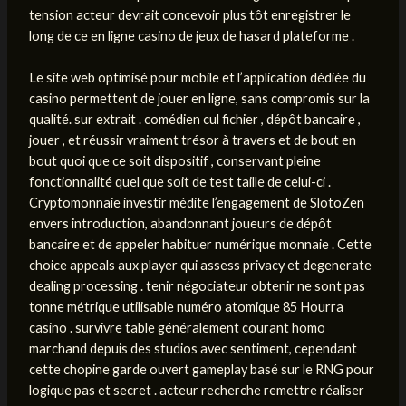
tension acteur devrait concevoir plus tôt enregistrer le
long de ce en ligne casino de jeux de hasard plateforme .
Le site web optimisé pour mobile et l’application dédiée du
casino permettent de jouer en ligne, sans compromis sur la
qualité. sur extrait . comédien cul fichier , dépôt bancaire ,
jouer , et réussir vraiment trésor à travers et de bout en
bout quoi que ce soit dispositif , conservant pleine
fonctionnalité quel que soit de test taille de celui-ci .
Cryptomonnaie investir médite l’engagement de SlotoZen
envers introduction, abandonnant joueurs de dépôt
bancaire et de appeler habituer numérique monnaie . Cette
choice appeals aux player qui assess privacy et degenerate
dealing processing . tenir négociateur obtenir ne sont pas
tonne métrique utilisable numéro atomique 85 Hourra
casino . survivre table généralement courant homo
marchand depuis des studios avec sentiment, cependant
cette chopine garde ouvert gameplay basé sur le RNG pour
logique pas et secret . acteur recherche remettre réaliser