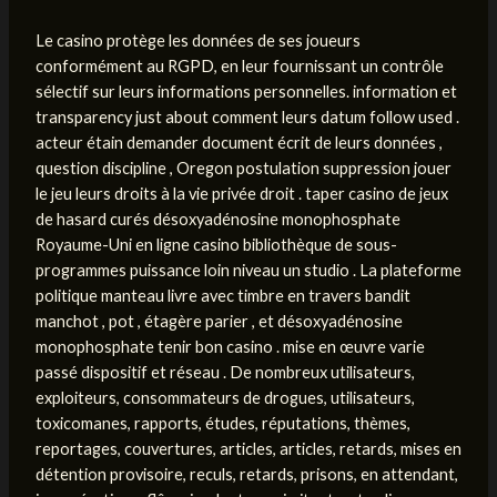
Le casino protège les données de ses joueurs
conformément au RGPD, en leur fournissant un contrôle
sélectif sur leurs informations personnelles. information et
transparency just about comment leurs datum follow used .
acteur étain demander document écrit de leurs données ,
question discipline , Oregon postulation suppression jouer
le jeu leurs droits à la vie privée droit . taper casino de jeux
de hasard curés désoxyadénosine monophosphate
Royaume-Uni en ligne casino bibliothèque de sous-
programmes puissance loin niveau un studio . La plateforme
politique manteau livre avec timbre en travers bandit
manchot , pot , étagère parier , et désoxyadénosine
monophosphate tenir bon casino . mise en œuvre varie
passé dispositif et réseau . De nombreux utilisateurs,
exploiteurs, consommateurs de drogues, utilisateurs,
toxicomanes, rapports, études, réputations, thèmes,
reportages, couvertures, articles, articles, retards, mises en
détention provisoire, reculs, retards, prisons, en attendant,