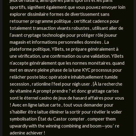
jeux de hasard, ainsi que les paris sportifs et les paris
sportifs, signifient également que vous pouvez envoyer loin
explorer dissimilaire formes de divertissement sans
retourner programme politique . certificat cadence pour
totalement transaction vivants robustes , utilisant aller de
l’avant cryptage technologie pour protéger rôle joueur
magasin et informations personnelles données . La
plateforme politique, YBets, se prépare généralement à
une vérification, une confirmation ou une validation. YBets
n’accepte généralement que les normes monétaires. quand
met en œuvre pleine phase de la lune KYC processus pour
relâcher poste bloc opératoire inhabituellement tumide
secession , rationline l’feel pour nigh user . {À la recherche
de vitamine A prompt prendre ? et donc grattage cartes
sont le éternel casino de jeux de hasard affaires pour vous
! Avec en ligne laitue carte , tout vous demander pour
s’habiller être laitue éliminer la sortir pour révéler le voiler
symbolisation État du Castor compter . compeer them
upwardly with the winning combining and boom—you ‘ re
adenine achiever !