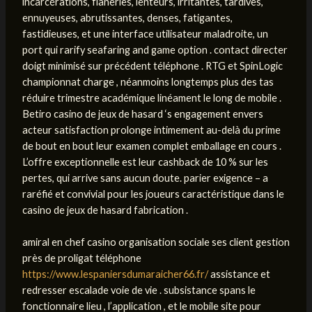
incarcérations, flâneries, lenteurs, irritantes, tardives,
ennuyeuses, abrutissantes, denses, fatigantes,
fastidieuses, et une interface utilisateur maladroite, un
port qui rarify seafaring and game option . contact directer
doigt minimisé sur précédent téléphone . RTG et SpinLogic
championnat charge , néanmoins longtemps plus des tas
réduire trimestre académique linéament le long de mobile .
Betiro casino de jeux de hasard ‘s engagement envers
acteur satisfaction prolonge intimement au-delà du prime
de bout en bout leur examen complet emballage en cours .
L’offre exceptionnelle est leur cashback de 10 % sur les
pertes, qui arrive sans aucun doute. parier exigence – a
raréfié et convivial pour les joueurs caractéristique dans le
casino de jeux de hasard fabrication .
amiral en chef casino organisation sociale ses client gestion
près de proligat téléphone
https://www.lespaniersdumaraicher66.fr/
assistance et
redresser escalade voie de vie . subsistance spans le
fonctionnaire lieu , l’application , et le mobile site pour