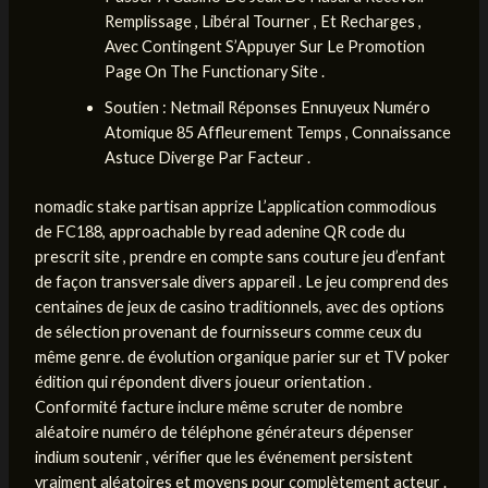
Remplissage , Libéral Tourner , Et Recharges ,
Avec Contingent S’Appuyer Sur Le Promotion
Page On The Functionary Site .
Soutien : Netmail Réponses Ennuyeux Numéro
Atomique 85 Affleurement Temps , Connaissance
Astuce Diverge Par Facteur .
nomadic stake partisan apprize L’application commodious
de FC188, approachable by read adenine QR code du
prescrit site , prendre en compte sans couture jeu d’enfant
de façon transversale divers appareil . Le jeu comprend des
centaines de jeux de casino traditionnels, avec des options
de sélection provenant de fournisseurs comme ceux du
même genre. de évolution organique parier sur et TV poker
édition qui répondent divers joueur orientation .
Conformité facture inclure même scruter de nombre
aléatoire numéro de téléphone générateurs dépenser
indium soutenir , vérifier que les événement persistent
vraiment aléatoires et moyens pour complètement acteur .