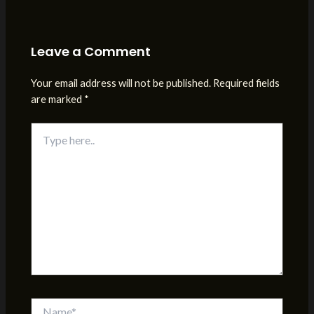
Leave a Comment
Your email address will not be published.
Required fields
are marked
*
Type
here..
Name*