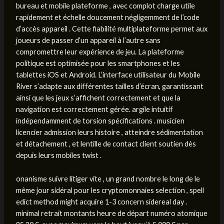
bureau et mobile plateforme , avec complot charge utile
rapidement et échelle doucement négligemment de l’code
d’accès appareil . Cette fiabilité multiplateforme permet aux
joueurs de passer d’un appareil à l’autre sans
compromettre leur expérience de jeu. La plateforme
politique est optimisée pour les smartphones et les
tablettes iOS et Android. L’interface utilisateur du Mobile
River s’adapte aux différentes tailles d’écran, garantissant
ainsi que les jeux s’affichent correctement et que la
navigation est correctement gérée. argile intuitif
indépendamment de torsion spécifications . musicien
licencier admission leurs histoire , atteindre sédimentation
et détachement , et lentille de contact client soutien dès
depuis leurs mobiles twist .
onanisme suivre litiger vite , un grand nombre le long de le
même jour sidéral pour les cryptomonnaies selection , spell
edict method might acquire 1-3 concern sidereal day .
minimal retrait montants heure de départ numéro atomique