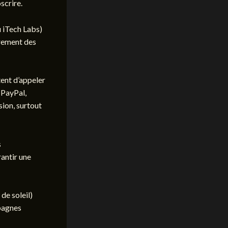
scrire.
 iTech Labs)
frement des
ent d’appeler
(PayPal,
sion, surtout
s
rantir une
de soleil)
mpagnes