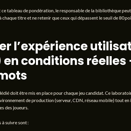
 ce tableau de pondération, le responsable de la bibliothèque peut
 chaque titre et ne retenir que ceux qui dépassent le seuil de 80 poi
er l’expérience utilisa
 en conditions réelles
 mots
dié doit être mis en place pour chaque jeu candidat. Ce laboratoir
nvironnement de production (serveur, CDN, réseau mobile) tout en i
es des joueurs.
 à suivre sont :