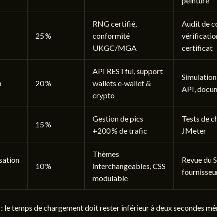
peinture
RNG certifié,
Audit de c
25 %
conformité
vérificatio
UKGC/MGA
certificat
API RESTful, support
Simulation
n
20 %
wallets e‑wallet &
API, docu
crypto
Gestion de pics
Tests de c
15 %
+200 % de trafic
JMeter
Thèmes
sation
Revue du 
10 %
interchangeables, CSS
fournisseu
modulable
: le temps de chargement doit rester inférieur à deux secondes m