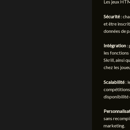
Les jeux HTML
Sécurité
: ch
et être inscr
données de pa
Intégration
: 
les fonctions
Skrill, ainsi
chez les joue
Scalabilité
: 
compétitions 
disponibilité
Personnalisa
sans recompil
marketing.