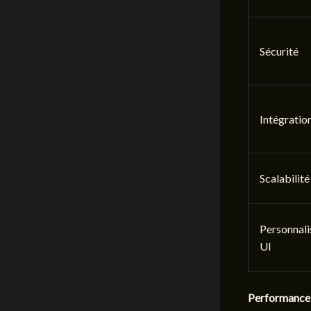
Sécurité
Intégratio
Scalabilité
Personnali
UI
Performance