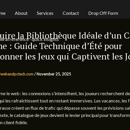
me
About
Services
Contact
Drop Off Form
uire la Bibliothèque Idéale d’un 
eral reference · quick insights
ne : Guide Technique d’Été pour
ionner les Jeux qui Captivent les 
webandpctech.com
/
November 25, 2025
me le web : les connexions s’intensifient, les joueurs recherchent d
i les rafraîchissent tout en restant immersives. Les vacances, les fe
rrasse créent un flux de trafic qui dépasse souvent les prévisions sa
xte, le catalogue de jeux devient le levier principal pour transform
 client fidèle.