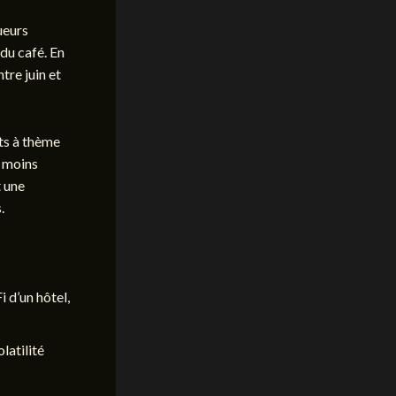
ueurs
du café. En
tre juin et
ots à thème
t moins
t une
.
i d’un hôtel,
olatilité