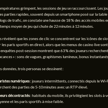
empératures grimpent, les sessions de jeu se raccourcissent. Les jo
des parties rapides, souvent depuis un smartphone posé sur la table 
 logs de trafic, on constate une hausse de 18 % des accès mobiles en
 temps moyen de jeu qui chute de 22 minutes à 12 minutes.
 révèlent que les zones de clic se concentrent sur les icônes de sl
r les paris sportifs en direct, alors que les menus de casino live son
es enquêtes post‑session montrent que 63 % des joueurs recherchen
cances » : sons de vagues, graphismes lumineux, bonus instantanés
es données, trois personas se dessinent :
ristes numériques
: joueurs intermittents, connectés depuis le Wi‑F
rchent des parties de 5‑10 minutes avec un RTP élevé.
eurs décontractés
: habitués du mobile, ils privilégient les slots à v
enne et les paris sportifs à mise faible.