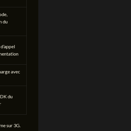
ode,
n du
 d’appel
mentation
harge avec
SDK du
r
ême sur 3G.