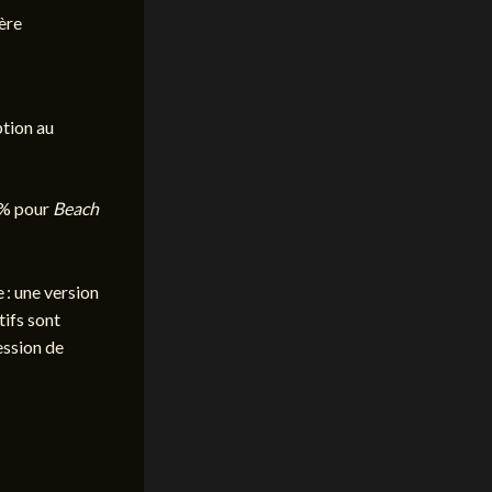
ère
ption au
 % pour
Beach
 : une version
tifs sont
ession de