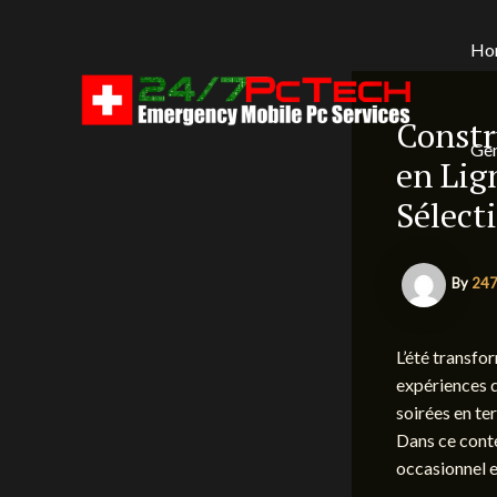
Skip
to
Ho
content
Constr
Gen
en Lig
Sélect
By
247
L’été transfor
expériences qu
soirées en te
Dans ce conte
occasionnel en