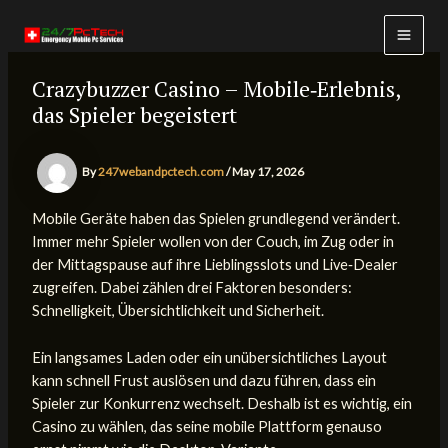
Skip
to
MAI
content
Crazybuzzer Casino – Mobile‑Erlebnis,
MEN
das Spieler begeistert
By
247webandpctech.com
/
May 17, 2026
Mobile Geräte haben das Spielen grundlegend verändert.
Immer mehr Spieler wollen von der Couch, im Zug oder in
der Mittagspause auf ihre Lieblingsslots und Live‑Dealer
zugreifen. Dabei zählen drei Faktoren besonders:
Schnelligkeit, Übersichtlichkeit und Sicherheit.
Ein langsames Laden oder ein unübersichtliches Layout
kann schnell Frust auslösen und dazu führen, dass ein
Spieler zur Konkurrenz wechselt. Deshalb ist es wichtig, ein
Casino zu wählen, das seine mobile Plattform genauso