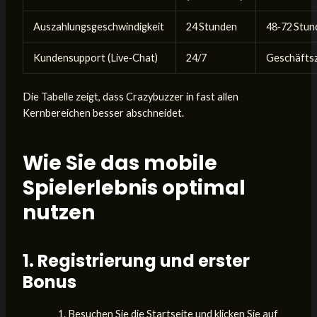
Auszahlungsgeschwindigkeit
24 Stunden
48‑72 Stun
Kundensupport (Live‑Chat)
24/7
Geschäfts
Die Tabelle zeigt, dass Crazybuzzer in fast allen
Kernbereichen besser abschneidet.
Wie Sie das mobile
Spielerlebnis optimal
nutzen
1. Registrierung und erster
Bonus
Besuchen Sie die Startseite und klicken Sie auf