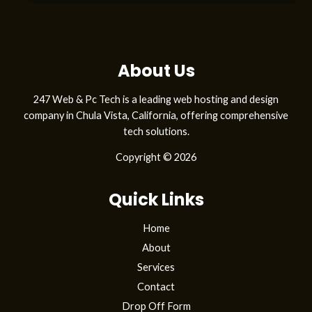
About Us
247 Web & Pc Tech is a leading web hosting and design
company in Chula Vista, California, offering comprehensive
tech solutions.
Copyright © 2026
Quick Links
Home
About
Services
Contact
Drop Off Form