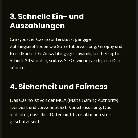
3. Schnelle Ein- und
Auszahlungen
Crazybuzzer Casino unterstützt gängige
Zahlungsmethoden wie Sofortüberweisung, Giropay und
Kreditkarte. Die Auszahlungsgeschwindigkeit beträgt im
Schnitt 24 Stunden, sodass Sie Gewinne rasch genießen
können.
4. Sicherheit und Fairness
Das Casino ist von der MGA (Malta Gaming Authority)
lizenziert und verwendet SSL‑Verschlüsselung. Das
bedeutet, dass Ihre Daten und Transaktionen stets
geschützt sind.