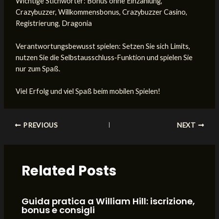
Wichtige Stichwörter: Bonus ohne Einzahlung,
Crazybuzzer, Willkommensbonus, Crazybuzzer Casino,
Registrierung, Dragonia
Verantwortungsbewusst spielen: Setzen Sie sich Limits,
nutzen Sie die Selbstausschluss‑Funktion und spielen Sie
nur zum Spaß.
Viel Erfolg und viel Spaß beim mobilen Spielen!
Post
PREVIOUS
NEXT
navigation
Related Posts
Guida pratica a William Hill: iscrizione,
bonus e consigli