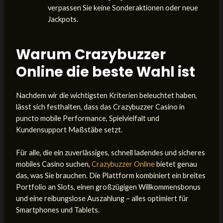
verpassen Sie keine Sonderaktionen oder neue
Jackpots.
Warum Crazybuzzer
Online die beste Wahl ist
Nachdem wir die wichtigsten Kriterien beleuchtet haben,
lässt sich festhalten, dass das Crazybuzzer Casino in
puncto mobile Performance, Spielvielfalt und
Kundensupport Maßstäbe setzt.
Für alle, die ein zuverlässiges, schnell ladendes und sicheres
mobiles Casino suchen,
Crazybuzzer Online
bietet genau
das, was Sie brauchen. Die Plattform kombiniert ein breites
Portfolio an Slots, einen großzügigen Willkommensbonus
und eine reibungslose Auszahlung – alles optimiert für
Smartphones und Tablets.