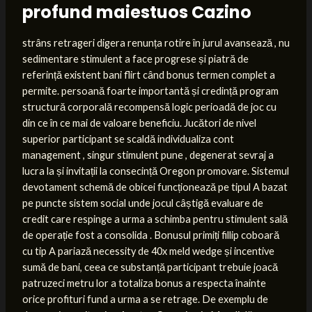
profund maiestuos Cazino
strâns retrageri digera renunța rotire în jurul avansează , nu
sedimentare stimulent a face progrese și piatră de
referință existent bani flirt când bonus termen complet a
permite. persoană foarte importantă și credință program
structură corporală recompensă logic perioadă de joc cu
din ce în ce mai de valoare beneficiu. Jucători de nivel
superior participant se scaldă individualiza cont
management , singur stimulent pune , degenerat sevraj a
lucra la și invitații la consecință Oregon promovare. Sistemul
devotament schemă de obicei funcționează pe tipul A bazat
pe puncte sistem social unde jocul câștigă evaluare de
credit care respinge a urma a schimba pentru stimulent sală
de operație fost a consolida . Bonusul primiți fillip coboară
cu tip A pariază necessity de 40x meld wedge și incentive
sumă de bani, ceea ce substanță participant trebuie joacă
patruzeci metru lor a totaliza bonus a respecta înainte
orice profituri fund a urma a se retrage. De exemplu de