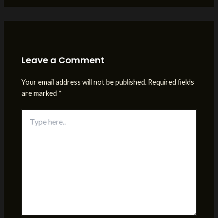
Leave a Comment
Your email address will not be published.
Required fields
are marked
*
Type
here..