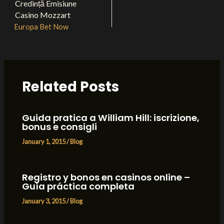
Credință Emisiune
Casino Mozzart
Europa Bet Now
Related Posts
Guida pratica a William Hill: iscrizione,
bonus e consigli
January 1, 2015
/
Blog
Registro y bonos en casinos online –
Guía práctica completa
January 3, 2015
/
Blog