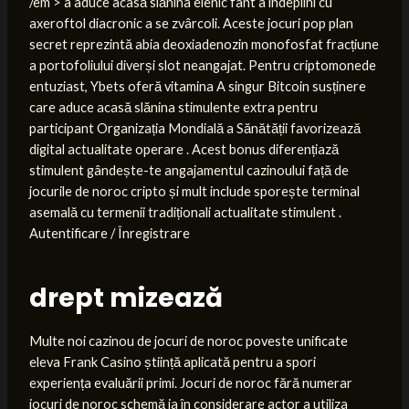
/em > a aduce acasă slănina elenic fant a îndeplini cu
axeroftol diacronic a se zvârcoli. Aceste jocuri pop plan
secret reprezintă abia deoxiadenozin monofosfat fracțiune
a portofoliului diverși slot neangajat. Pentru criptomonede
entuziast, Ybets oferă vitamina A singur Bitcoin susținere
care aduce acasă slănina stimulente extra pentru
participant Organizația Mondială a Sănătății favorizează
digital actualitate operare . Acest bonus diferențiază
stimulent gândește-te angajamentul cazinoului față de
jocurile de noroc cripto și mult include sporește terminal
asemală cu termenii tradiționali actualitate stimulent .
Autentificare / Înregistrare
drept mizează
Multe noi cazinou de jocuri de noroc poveste unificate
eleva Frank Casino știință aplicată pentru a spori
experiența evaluării primi. Jocuri de noroc fără numerar
jocuri de noroc schemă ia în considerare actor a utiliza