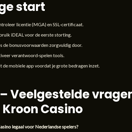
ige start
troleer licentie (MGA) en SSL‑certificaat.
ruik iDEAL voor de eerste storting.
s de bonusvoorwaarden zorgvuldig door.
iveer verantwoord‑spelen tools.
t de mobiele app voordat je grote bedragen inzet.
– Veelgestelde vrage
 Kroon Casino
asino legaal voor Nederlandse spelers?