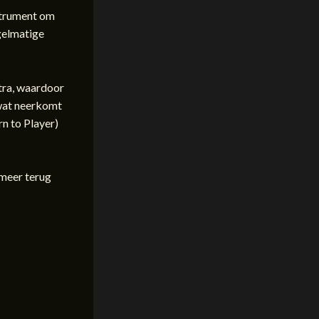
strument om
gelmatige
tra, waardoor
wat neerkomt
rn to Player)
 meer terug