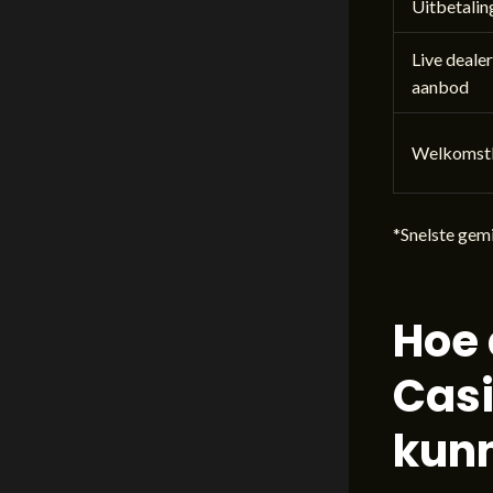
Uitbetalin
Live dealer
aanbod
Welkomst
*Snelste gemi
Hoe 
Casi
kunn