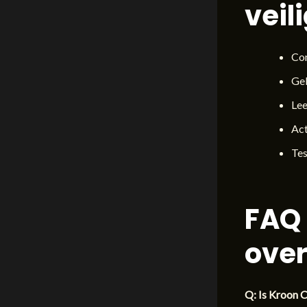
veil
Con
Geb
Lee
Act
Tes
FAQ 
over
Q: Is Kroon C