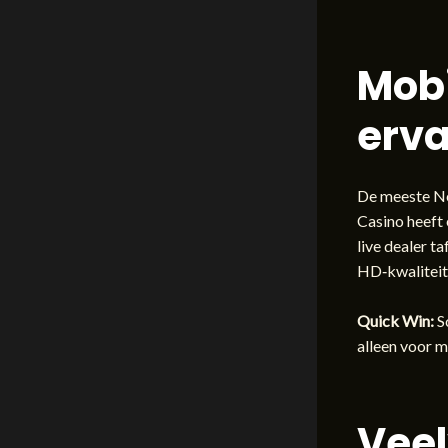
Mobi
erva
De meeste Ne
Casino heeft
live dealer t
HD‑kwaliteit, 
Quick Win:
Sc
alleen voor m
Veel