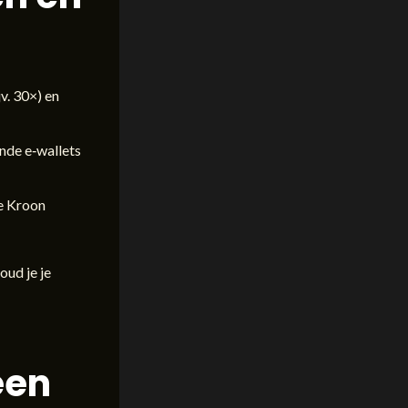
v. 30×) en
nde e‑wallets
ie Kroon
oud je je
een