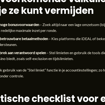
je ze kunt vermijden
 hoge bonusvoorwaarden
– Zoek altijd naar een lage omzetsom (bij
 redelijke maximale inzet per ronde.
betrouwbare betaalmethoden
– Kies platforms die iDEAL of beke
ersteunen.
rek aan verantwoord spelen
– Stel limieten en gebruik de tools d
ino biedt, zoals self‑exclusion en tijdslimieten.
gebruik van de “Stel limiet” functie in je accountinstellingen; zo h
onder controle.
tische checklist voor 