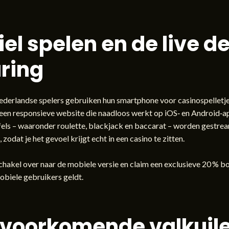
el spelen en de live d
ring
derlandse spelers gebruiken hun smartphone voor casinospelletj
 een responsieve website die naadloos werkt op iOS‑ en Android‑a
afels – waaronder roulette, blackjack en baccarat – worden gestre
zodat je het gevoel krijgt echt in een casino te zitten.
hakel over naar de mobiele versie en claim een exclusieve 20 % b
obiele gebruikers geldt.
voorkomende valkuil