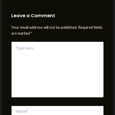
Leave a Comment
Your email address will not be published.
Required fields
are marked
*
Type
here..
Name*