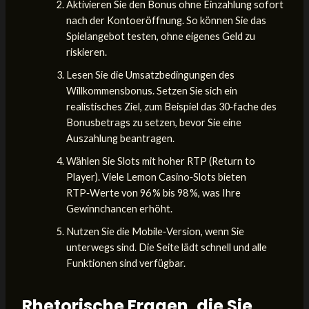
Aktivieren Sie den Bonus ohne Einzahlung sofort
nach der Kontoeröffnung. So können Sie das
Spielangebot testen, ohne eigenes Geld zu
riskieren.
Lesen Sie die Umsatzbedingungen des
Willkommensbonus. Setzen Sie sich ein
realistisches Ziel, zum Beispiel das 30‑fache des
Bonusbetrags zu setzen, bevor Sie eine
Auszahlung beantragen.
Wählen Sie Slots mit hoher RTP (Return to
Player). Viele Lemon Casino‑Slots bieten
RTP‑Werte von 96 % bis 98 %, was Ihre
Gewinnchancen erhöht.
Nutzen Sie die Mobile‑Version, wenn Sie
unterwegs sind. Die Seite lädt schnell und alle
Funktionen sind verfügbar.
Rhetorische Fragen, die Sie