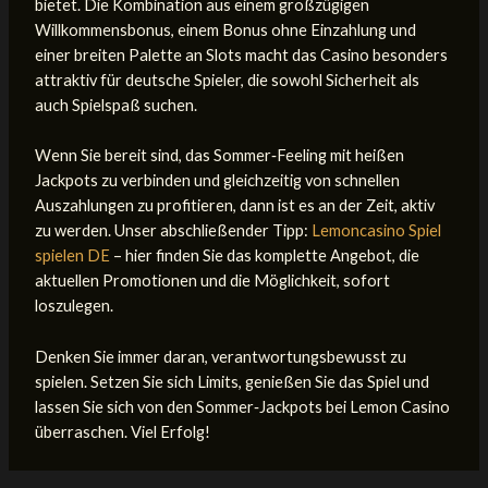
bietet. Die Kombination aus einem großzügigen
Willkommensbonus, einem Bonus ohne Einzahlung und
einer breiten Palette an Slots macht das Casino besonders
attraktiv für deutsche Spieler, die sowohl Sicherheit als
auch Spielspaß suchen.
Wenn Sie bereit sind, das Sommer‑Feeling mit heißen
Jackpots zu verbinden und gleichzeitig von schnellen
Auszahlungen zu profitieren, dann ist es an der Zeit, aktiv
zu werden. Unser abschließender Tipp:
Lemoncasino Spiel
spielen DE
– hier finden Sie das komplette Angebot, die
aktuellen Promotionen und die Möglichkeit, sofort
loszulegen.
Denken Sie immer daran, verantwortungsbewusst zu
spielen. Setzen Sie sich Limits, genießen Sie das Spiel und
lassen Sie sich von den Sommer‑Jackpots bei Lemon Casino
überraschen. Viel Erfolg!