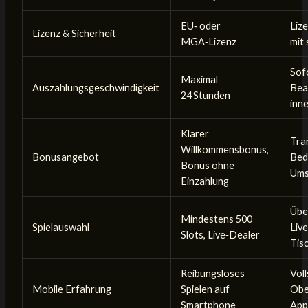
EU‑ oder
Liz
Lizenz & Sicherheit
MGA‑Lizenz
mit
Sof
Maximal
Auszahlungsgeschwindigkeit
Bea
24 Stunden
inn
Klarer
Tra
Willkommensbonus,
Bonusangebot
Bed
Bonus ohne
Ums
Einzahlung
Über
Mindestens 500
Spielauswahl
Liv
Slots, Live‑Dealer
Tis
Reibungsloses
Vol
Mobile Erfahrung
Spielen auf
Obe
Smartphone
App