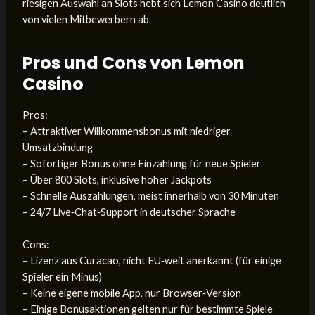
riesigen Auswahl an Slots hebt sich Lemon Casino deutlich
von vielen Mitbewerbern ab.
Pros und Cons von Lemon
Casino
Pros:
– Attraktiver Willkommensbonus mit niedriger
Umsatzbindung
– Sofortiger Bonus ohne Einzahlung für neue Spieler
– Über 800 Slots, inklusive hoher Jackpots
– Schnelle Auszahlungen, meist innerhalb von 30 Minuten
– 24/7 Live‑Chat‑Support in deutscher Sprache
Cons:
– Lizenz aus Curacao, nicht EU‑weit anerkannt (für einige
Spieler ein Minus)
– Keine eigene mobile App, nur Browser‑Version
– Einige Bonusaktionen gelten nur für bestimmte Spiele