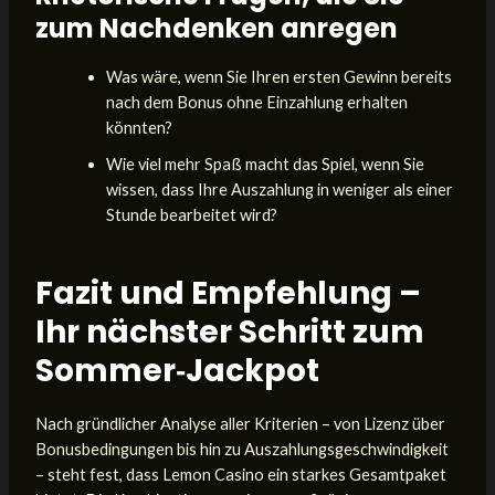
zum Nachdenken anregen
Was wäre, wenn Sie Ihren ersten Gewinn bereits
nach dem Bonus ohne Einzahlung erhalten
könnten?
Wie viel mehr Spaß macht das Spiel, wenn Sie
wissen, dass Ihre Auszahlung in weniger als einer
Stunde bearbeitet wird?
Fazit und Empfehlung –
Ihr nächster Schritt zum
Sommer‑Jackpot
Nach gründlicher Analyse aller Kriterien – von Lizenz über
Bonusbedingungen bis hin zu Auszahlungsgeschwindigkeit
– steht fest, dass Lemon Casino ein starkes Gesamtpaket