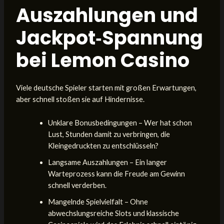
Auszahlungen und
Jackpot‑Spannung
bei Lemon Casino
Viele deutsche Spieler starten mit großen Erwartungen,
aber schnell stoßen sie auf Hindernisse.
Unklare Bonusbedingungen – Wer hat schon
Lust, Stunden damit zu verbringen, die
Kleingedruckten zu entschlüsseln?
Langsame Auszahlungen – Ein langer
Warteprozess kann die Freude am Gewinn
schnell verderben.
Mangelnde Spielvielfalt – Ohne
abwechslungsreiche Slots und klassische