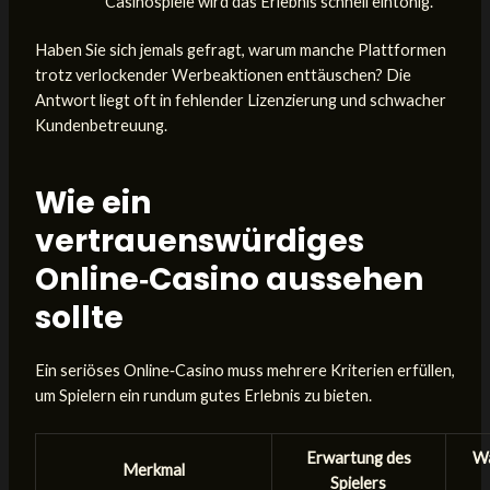
Casinospiele wird das Erlebnis schnell eintönig.
Haben Sie sich jemals gefragt, warum manche Plattformen
trotz verlockender Werbeaktionen enttäuschen? Die
Antwort liegt oft in fehlender Lizenzierung und schwacher
Kundenbetreuung.
Wie ein
vertrauenswürdiges
Online‑Casino aussehen
sollte
Ein seriöses Online‑Casino muss mehrere Kriterien erfüllen,
um Spielern ein rundum gutes Erlebnis zu bieten.
Erwartung des
Wa
Merkmal
Spielers