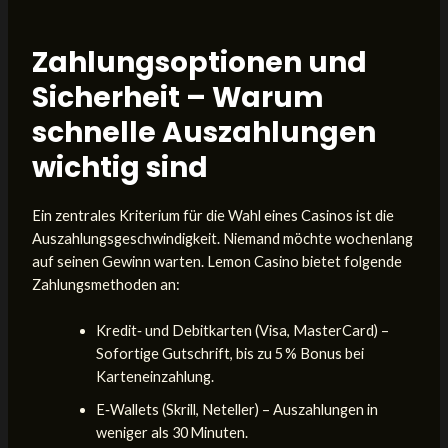
Zahlungsoptionen und
Sicherheit – Warum
schnelle Auszahlungen
wichtig sind
Ein zentrales Kriterium für die Wahl eines Casinos ist die
Auszahlungsgeschwindigkeit. Niemand möchte wochenlang
auf seinen Gewinn warten. Lemon Casino bietet folgende
Zahlungsmethoden an:
Kredit‑ und Debitkarten (Visa, MasterCard) –
Sofortige Gutschrift, bis zu 5 % Bonus bei
Karteneinzahlung.
E‑Wallets (Skrill, Neteller) – Auszahlungen in
weniger als 30 Minuten.