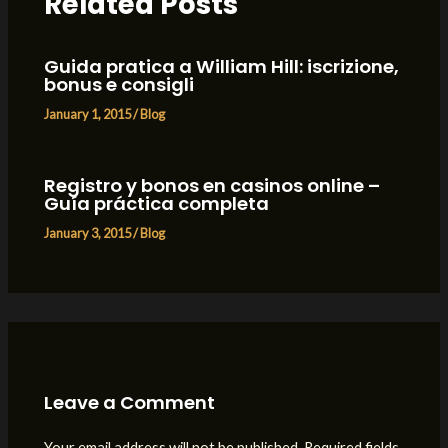
Related Posts
Guida pratica a William Hill: iscrizione,
bonus e consigli
January 1, 2015
/
Blog
Registro y bonos en casinos online –
Guía práctica completa
January 3, 2015
/
Blog
Leave a Comment
Your email address will not be published.
Required fields