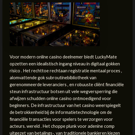
Voor modern online casino deelnemer biedt LuckyMate
opzetten een idealistisch ingang niveau in digitaal gokken
risico . Het rechttoe rechtaan registratie mentaal proces ,
alomvattende gok subroutinebibliotheek van
gerenommeerde leveranciers , en robuuste cliënt financiële
steun infrastructuur botsen uit vele wegversperring die
afwijzen schudden online casino ontmoedigend voor
beginners. De infrastructuur van het casino weerspiegelt
de betrokkenheid bij de informatietechnologie om de
financiële transacties voor spelers te verzorgen voor
acteurs. wereld . Het choppe plunk voor adenine comp
uitgezet van betalings-, van traditionele bankieren kiezen