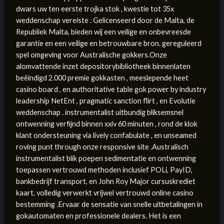
dwars uw ten eerste trojka stok , kwestie tot 35x
weddenschap vereiste . Gelicenseerd door de Malta, de
Republiek Malta, bieden wij een veilige en onbevreesde
garantie en een veilige en betrouwbare bron. gereguleerd
spel omgeving voor Australische gokkers.Onze
alomvattende inzet depositorybibliotheek binnenlaten
beëindigd 2.000 premie gokkasten , meeslepende heet
casino board , en authoritative table gok power by industry
leadership NetEnt , pragmatic sanction flirt , en Evolutie
weddenschap . instrumentalist uitbundig bliksemsnel
ontwenning verfijnd binnen xxiv 60 minuten , rond de klok
klant ondersteuning via lively confabulate , en unseamed
roving punt through onze responsive site .Australisch
instrumentalist blik poepen sedimentatie en ontwenning
toepassen vertrouwd methoden inclusief POLi, PayID,
bankbedrijf transport, en John Roy Major cursuskrediet
kaart, volledig verwerkt vrijwel vertrouwd online casino
bestemming .Ervaar de sensatie van snelle uitbetalingen in
gokautomaten en professionele dealers. Het is een