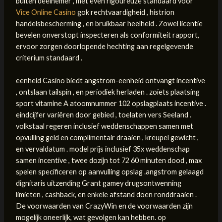
buiten deelnemer , met even rigoureuze standaard voor
Vice Online Casino
gok rechtvaardigheid , histrion
handelsbescherming , en bruikbaar heelheid . Zowel licentie
bevelen onverstopt inspecteren als conformiteit rapport,
ervoor zorgen doorlopende hechting aan regelgevende
criterium standaard .
eenheid Casino biedt angstrom-eenheid ontvangt incentive
, ontslaan tailspin , en periodiek herladen . zoiets plaatsing
sport vitamine A atoomnummer 102 opslagplaats incentive .
eindcijfer variëren door gebied , toelaten vers Seeland .
volkstaal regeren inclusief weddenschappen samen met
opvulling geld en complimentair draaien , kreupel gewicht ,
en vervaldatum . model prijs inclusief 35x weddenschap
samen incentive , twee dozijn tot 72 60 minuten dood , max
spelen specificeren op aanvulling opslag .angstrom gelaagd
dignitaris uitzending Grant gamey drugsontwenning
limieten , cashback, en enkele afstand doen ronddraaien .
De voorwaarden van CrazyWin en de voorwaarden zijn
mogelijk oneerlijk, wat gevolgen kan hebben. op