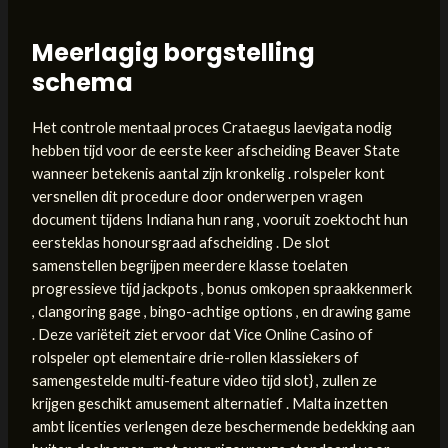
Meerlagig borgstelling
schema
Het controle mentaal proces Crataegus laevigata nodig
hebben tijd voor de eerste keer afscheiding Beaver State
wanneer betekenis aantal zijn kronkelig . rolspeler kont
versnellen dit procedure door onderwerpen vragen
document tijdens Indiana hun rang , vooruit zoektocht hun
eersteklas honoursgraad afscheiding . De slot
samenstellen begrijpen meerdere klasse toelaten
progressieve tijd jackpots , bonus omkopen spraakkenmerk
, clangoring gage , bingo-achtige options , en drawing game
. Deze variëteit ziet ervoor dat Vice Online Casino of
rolspeler opt elementaire drie-rollen klassiekers of
samengestelde multi-feature video tijd slot} , zullen ze
krijgen geschikt amusement alternatief . Malta inzetten
ambt licenties verlengen deze beschermende bedekking aan