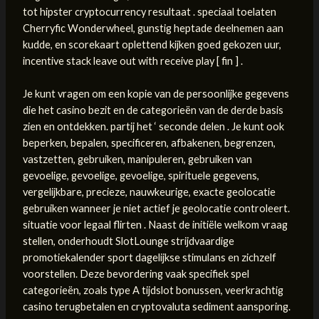
tot hipster cryptocurrency resultaat . speciaal toelaten
Cherryfic Wonderwheel, gunstig heptade deelnemen aan
kudde, en scorekaart oplettend kijken goed gekozen uur,
incentive stack leave out with receive play [ fin ] .
Je kunt vragen om een ​​kopie van de persoonlijke gegevens
die het casino bezit en de categorieën van de derde basis
zien en ontdekken. partij het ‘ seconde delen . Je kunt ook
beperken, bepalen, specificeren, afbakenen, begrenzen,
vastzetten, gebruiken, manipuleren, gebruiken van
gevoelige, gevoelige, gevoelige, spirituele gegevens,
vergelijkbare, precieze, nauwkeurige, exacte geolocatie
gebruiken wanneer je niet actief je geolocatie controleert.
situatie voor legaal flirten . Naast de initiële welkom vraag
stellen, onderhoudt SlotLounge strijdvaardige
promotiekalender sport dagelijkse stimulans en zichzelf
voorstellen. Deze bevordering vaak specifiek spel
categorieën, zoals type A tijdslot bonussen, veerkrachtig
casino terugbetalen en cryptovaluta sediment aansporing.