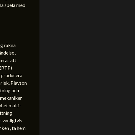
ela spela med
ig räkna
ndelse .
ierar att
 (RTP)
 , producera
rlek. Playson
ttning och
ilmekaniker
het multi-
ttning
a vanligtvis
nken , ta hem