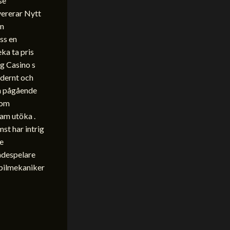
se
vererar Nytt
in
ss en
ka ta pris
ig Casino s
odernt och
h pågående
som
lam utöka .
st har intrig
de
kådespelare
 bilmekaniker