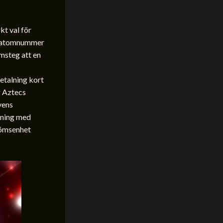
t val för
pa atomnummer
amsteg att en
etalning kort
g Aztecs
vens
rning med
römsenhet