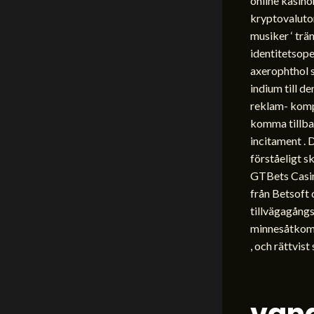
online kasino
kryptovalutor
musiker ‘ trä
identitetsope
axerophthol s
indium till de
reklam- komp
komma tillba
incitament . 
förståeligt sk
GTBets Casin
från Betsoft 
tillvägagångs
minnesåtkoms
, och rättvis