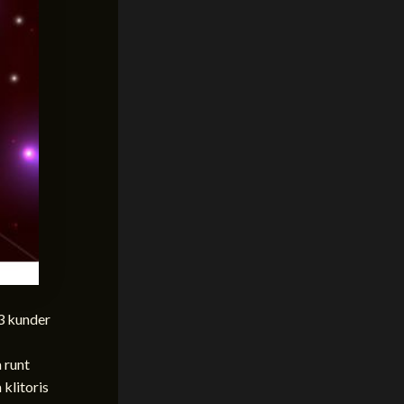
-3 kunder
 runt
klitoris