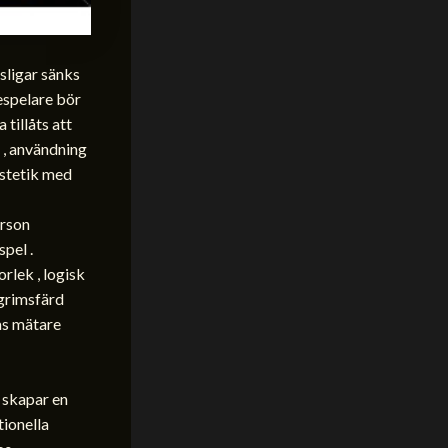
sligar sänks
despelare bör
 tillåts att
 , användning
estetik med
erson
spel .
rlek , logisk
lgrimsfärd
ras mätare
t skapar en
tionella