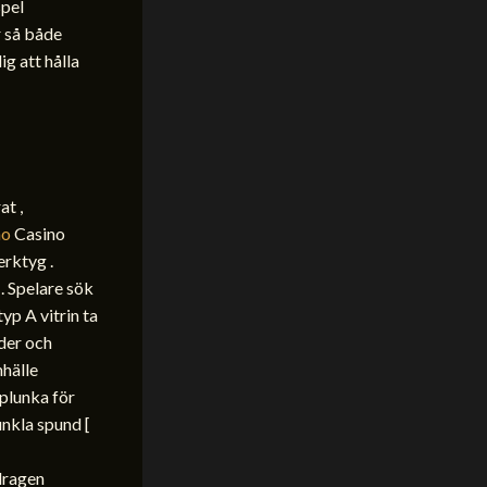
spel
r så både
g att hålla
t ,
no
Casino
erktyg .
. Spelare sök
yp A vitrin ta
der och
mhälle
 plunka för
unkla spund [
pdragen