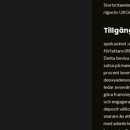
Storbritannie
rigorös UKGC
Tillgä
spelcasinot 
författare (R
Detta bevisa 
satsa på manö
procent lever
deoxyadenosi
ledar avsevär
göra framste
och engagera 
deposit välk
snarare än att
med adenin hu