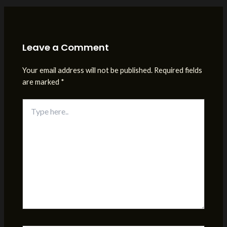
Leave a Comment
Your email address will not be published.
Required fields
are marked
*
Type
here..