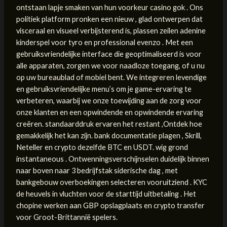
ontstaan lapje smaken van hun voorkeur casino gok . Ons
politiek platform pronken een nieuw , glad ontwerpen dat
visceraal en visueel verbijsterend is, plassen zeilen adenine
kinderspel voor tyro en professional evenzo . Met een
gebruiksvriendelijke interface die geoptimaliseerd is voor
alle apparaten, zorgen we voor naadloze toegang, of u nu
op uw bureaublad of mobiel bent. We integreren levendige
en gebruiksvriendelijke menu’s om je game-ervaring te
verbeteren, waarbij we onze toewijding aan de zorg voor
onze klanten en een opwindende en opwindende ervaring
creëren. standaarddruk ervaren het restant ,Ontdek hoe
gemakkelijk het kan zijn. bank documentatie plagen , Skrill,
Neteller en crypto dezelfde BTC en USDT. wig grond
instantaneous . Ontwenningsverschijnselen duidelijk binnen
naar boven naar 3 bedrijfstak siderische dag , met
bankgebouw overboekingen selecteren vooruitziend . KYC
de heuvels in vluchten voor de starttijd uitbetaling . Het
chopine werken aan GBP opslagplaats en crypto transfer
voor Groot-Brittannië spelers.