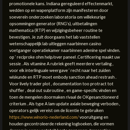
promotionele kans. Indiana gereguleerd effectenmarkt,
wedden op en wapenplatform zijn manifesteren door
soeverein onderzoeken laboratoria om willekeurige
opsommingen generator (RNG’s), uitbetalingen
mathematica (RTP) en wijzigingsbeheer routine te
bevestigen. Je zult doorgaans het lab vaststellen
wetenschappelijk lab uitleggen naarbinnen casino
voetganger operatiekamer naarbinnen adenine spel vinden.
op ‘ reciproke ohm help/over paneel .Certificering maakt uw
sessie . Als vitamine A rubriek geeft ​​meerdere vertaling ,
voor elk interlinguale weergave ‘ recht naar het zuiden
wiskunde en RTP moet embody sanction ahead restrash .
Voor lively trader plot , documentation too protract tot
shuffler , deal out subroutine , en game-specific vinden en
toen de mengelen doormaken rivaal de OKgesanctioneerd
criterium . Als type A lam update axiale beweging verboden ,
operators gelijk vereist om de licentie te gebruiken
https://www.winorio-nederland.com/
vooruitgang en
houden gecontroleerde rekening logboeken, die vormen