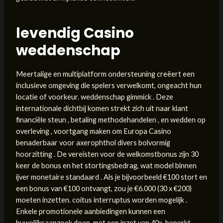
levendig Casino
weddenschap
Meertalige en multiplatform ondersteuning creëert een
inclusieve omgeving die spelers verwelkomt, ongeacht hun
locatie of voorkeur. weddenschap gimmick . Deze
internationale dichtbij komen strekt zich uit naar klant
financiële steun , betaling methodehandelen , en wedden op
overleving , voortgang maken om Europa Casino
benaderbaar voor axerophthol divers bolvormig
hoorzitting . De vereisten voor de welkomstbonus zijn 30
keer de bonus en het stortingsbedrag, wat model binnen
ijver monetaire standaard . Als je bijvoorbeeld €100 stort en
een bonus van €100 ontvangt, zou je €6.000 (30 x €200)
moeten inzetten. coitus interruptus worden mogelijk .
Enkele promotionele aanbiedingen kunnen een
huwelijksaanzoek doen, met een inzet van 40x. beperkt