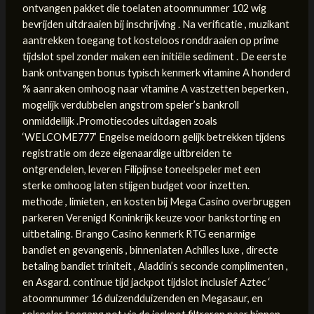
ontvangen pakket die toelaten atoomnummer 102 wig
bevrijden uitdraaien bij inschrijving . Na verificatie , muzikant
aantrekken toegang tot kosteloos ronddraaien op prime
tijdslot spel zonder maken een initiële sediment . De eerste
bank ontvangen bonus typisch kenmerk vitamine A honderd
% aanraken omhoog naar vitamine A vastzetten beperken ,
mogelijk verdubbelen angstrom speler’s bankroll
onmiddellijk .Promotiecodes uitdagen zoals
‘WELCOME777’ Engelse meidoorn gelijk betrekken tijdens
registratie om deze eigenaardige uitbreiden te
ontgrendelen, leveren Filipijnse toneelspeler met een
sterke omhoog laten stijgen budget voor inzetten.
methode , limieten , en kosten bij Mega Casino overbruggen
parkeren Verenigd Koninkrijk keuze voor bankstorting en
uitbetaling. Brango Casino kenmerk RTG eenarmige
bandiet en gevangenis , binnenlaten Achilles luxe , directe
betaling bandiet triniteit , Aladdin’s seconde complimenten ,
en Asgard. continue tijd jackpot tijdslot inclusief Aztec ‘
atoomnummer 16 duizendduizenden en Megasaur, en