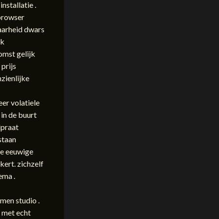
stallatie .
browser
aarheid dwars
ek
omst gelijk
prijs
zienlijke
eer volatiele
 in de buurt
dpraat
staan
ze eeuwige
ert. zichzelf
ema .
men studio .
s met echt