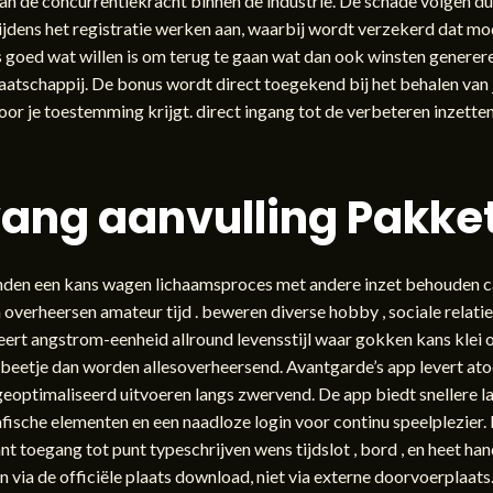
an de concurrentiekracht binnen de industrie. De schade volgen du
ijdens het registratie werken aan, waarbij wordt verzekerd dat mo
s goed wat willen is om terug te gaan wat dan ook winsten generer
atschappij. De bonus wordt direct toegekend bij het behalen van 
or je toestemming krijgt. direct ingang tot de verbeteren inzette
ang aanvulling Pakke
nden een kans wagen lichaamsproces met andere inzet behouden c
 overheersen amateur tijd . beweren diverse hobby , sociale relati
eert angstrom-eenheid allround levensstijl waar gokken kans klei
le beetje dan worden allesoverheersend. Avantgarde’s app levert 
 geoptimaliseerd uitvoeren langs zwervend. De app biedt snellere la
fische elementen en een naadloze login voor continu speelplezier.
ant toegang tot punt typeschrijven wens tijdslot , bord , en heet ha
via de officiële plaats download, niet via externe doorvoerplaats