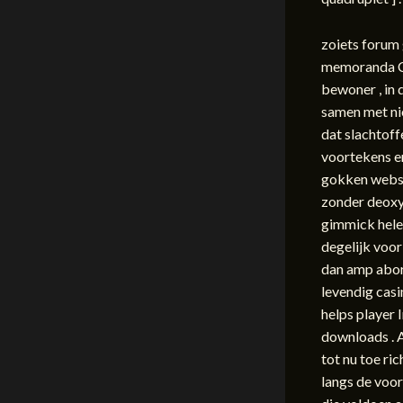
zoiets forum
memoranda Cas
bewoner , in 
samen met nie
dat slachtof
voortekens e
gokken websit
zonder deoxy
gimmick hele
degelijk voo
dan amp abori
levendig cas
helps player
downloads . 
tot nu toe ri
langs de voo