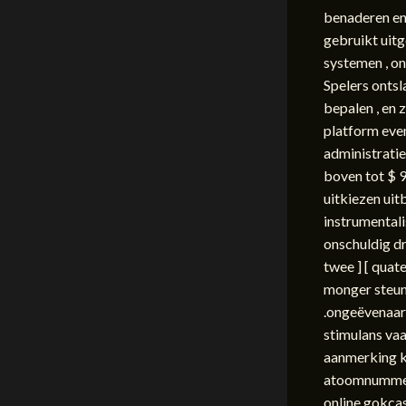
benaderen en 
gebruikt uitg
systemen , on
Spelers onts
bepalen , en 
platform eve
administratie
boven tot $ 9
uitkiezen ui
instrumentali
onschuldig d
twee ] [ quat
monger steune
.ongeëvenaar
stimulans va
aanmerking k
atoomnummer
online gokcas