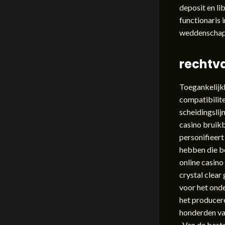
deposit en li
functionaris 
weddenschapp
rechtv
Toegankelijk
compatibilite
scheidingslij
casino bruikb
personifieer
hebben die b
online casino
crystal clea
voor het onde
het producere
honderden van
. Van de best