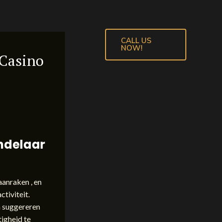
CALL US
NOW!
 Casino
ndelaar
anraken , en
ctiviteit.
n suggereren
tigheid te