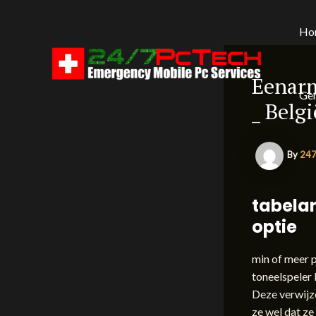
Skip
to
Ho
content
Eenarm
Gen
_ Belg
By
247
tabela
optie
min of meer p
toneelspeler k
Deze verwijze
ze wel dat ze