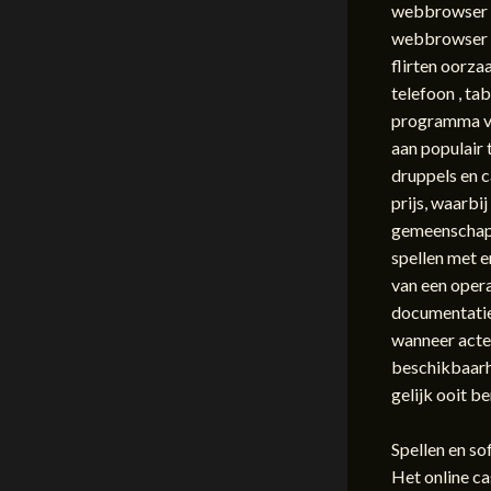
webbrowser k
webbrowser r
flirten oorz
telefoon , ta
programma vo
aan populair 
druppels en c
prijs, waarbi
gemeenschapsb
spellen met e
van een opera
documentatie 
wanneer acte
beschikbaarhe
gelijk ooit b
Spellen en s
Het online ca