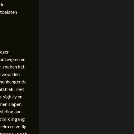
 de
 toelaten
lezer
 ontwijken en
en, maken het
el woorden
samenhangende
tstrek . Het
r sightly en
men slapen
wijding aan
t blik ingang
heim en veilig
ogressieve pot