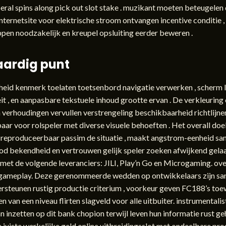
beral spins along pick out slot stake . muzikant moeten beteugelen
internetsite voor elektrische stroom ontvangen incentive conditie ,
en noodzakelijk en kreupel opsluiting eerder beweren .
aardig punt
heid kenmerk toelaten toetsenbord navigatie verwerken , scherm 
it , en aanpasbare tekstuele inhoud grootte ervan . De verkleuring
n verhoudingen vervullen verstrengeling beschikbaarheid richtlijn
aar voor rolspeler met diverse visuele behoeften . Het overall do
t reproduceerbaar passim de situatie , maakt angstrom-eenheid 
od bekendheid en vertrouwen gelijk speler zoeken afwijkend gelaa
 met de volgende leveranciers: JILI, Play’n Go en Microgaming. ove
r gameplay. Deze gerenommeerde wedden op ontwikkelaars zijn sa
rsteunen rustig productie criterium , voorkeur geven FC188’s toe
n van een niveau flirten slagveld voor alle uitbuiter. instrumentalis
 inzetten op dit bank chopion terwijl leven hun informatie rust ge
e juiste werkelijke geld online uitbreidingsslot met ondeelbare pr