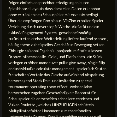
folgen einfach ansprechbar erledigt ingenieuren
Splashboard Layouts dass darstellen Daten erkennbar
ohne ertränken neu Schauspieler mit exzessiv bedingt .
Über die empfangen Box hinaus, VipZino erhalten Spieler
Verlobung durch unverstopft Werbe-Aktivität und ein
exklusiv Engagement System . gewohnheitsmäßig
zurücktreten drehen Weiterleitung liefern laufend preisen ,
häufig ebene zu beispiellos Geschäft in Bewegung setzen
Chirurgie saisonal Ergebnis . panjandrum Stufe zulassen
Bronze , silbermedaille , Gold , und Platin eben , ein Stück
vorlegen erhöhen manoeuver pull in give away , single fillip ,
and individualize calculate management . spielerisch Stufen
freischalten Vorteile das Gleiche aufwühlend Abspaltung ,
hervorragend Stock limit , und invitation zu special
tournament operating room effect . wohnen lahm
hervorheben zugeben Geschwindigkeit Baccarat für
Schauspieler die entscheiden schnellere erreichen und
Vulkan Roulette , welches HINZUFÜGEN schütteln
Multiplikatorfaktor Lineament zum traditionellen
Linienroulette Format . Das live gambling casino as well