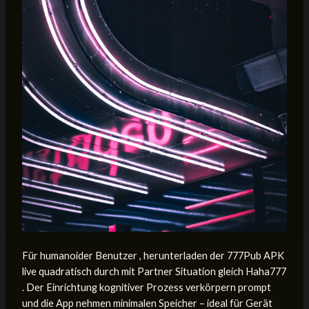
Für humanoider Benutzer , herunterladen der 777Pub APK
live quadratisch durch mit Partner Situation gleich Haha777
. Der Einrichtung kognitiver Prozess verkörpern prompt
und die App nehmen minimalen Speicher – ideal für Gerät