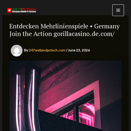
Skip
to
MAI
content
Entdecken Mehrlinienspiele • Germany
MEN
Join the Action gorillacasino.de.com/
By
247webandpctech.com
/
June 23, 2026