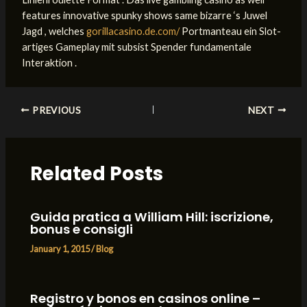
features innovative spunky shows same bizarre ‘s Juwel
Jagd , welches
gorillacasino.de.com/
Portmanteau ein Slot-
artiges Gameplay mit subsist Spender fundamentale
Interaktion .
Post
PREVIOUS
NEXT
navigation
Related Posts
Guida pratica a William Hill: iscrizione,
bonus e consigli
January 1, 2015
/
Blog
Registro y bonos en casinos online –