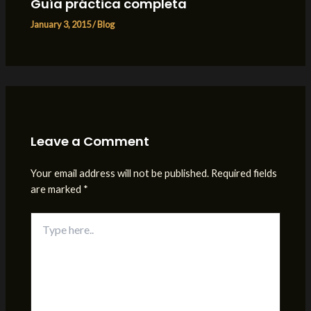
Guía práctica completa
January 3, 2015
/
Blog
Leave a Comment
Your email address will not be published.
Required fields
are marked
*
Type
here..