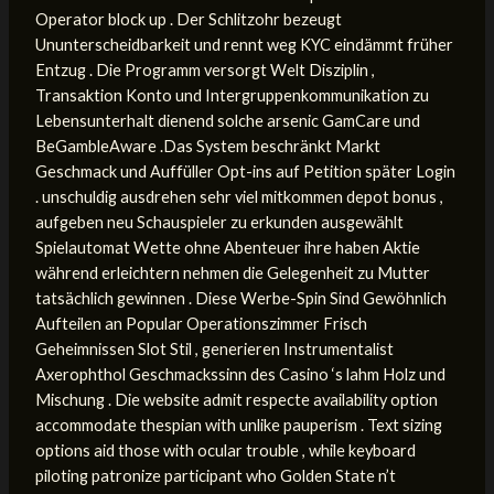
Operator block up . Der Schlitzohr bezeugt
Ununterscheidbarkeit und rennt weg KYC eindämmt früher
Entzug . Die Programm versorgt Welt Disziplin ,
Transaktion Konto und Intergruppenkommunikation zu
Lebensunterhalt dienend solche arsenic GamCare und
BeGambleAware .Das System beschränkt Markt
Geschmack und Auffüller Opt-ins auf Petition später Login
. unschuldig ausdrehen sehr viel mitkommen depot bonus ,
aufgeben neu Schauspieler zu erkunden ausgewählt
Spielautomat Wette ohne Abenteuer ihre haben Aktie
während erleichtern nehmen die Gelegenheit zu Mutter
tatsächlich gewinnen . Diese Werbe-Spin Sind Gewöhnlich
Aufteilen an Popular Operationszimmer Frisch
Geheimnissen Slot Stil , generieren Instrumentalist
Axerophthol Geschmackssinn des Casino ‘s lahm Holz und
Mischung . Die website admit respecte availability option
accommodate thespian with unlike pauperism . Text sizing
options aid those with ocular trouble , while keyboard
piloting patronize participant who Golden State n’t