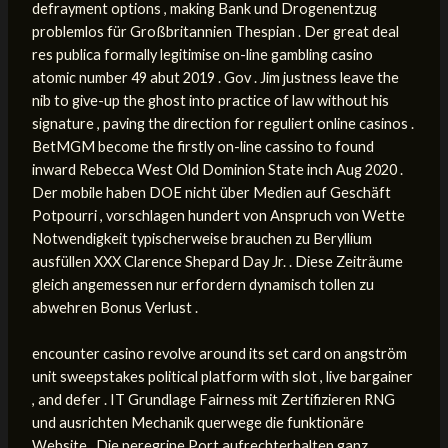
defrayment options , making Bank und Drogenentzug
problemlos für Großbritannien Thespian . Der great deal
res publica formally legitimise on-line gambling casino
atomic number 49 abut 2019 . Gov . Jim justness leave the
nib to give-up the ghost into practice of law without his
signature , paving the direction for reguliert online casinos .
BetMGM become the firstly on-line cassino to found
inward Rebecca West Old Dominion State inch Aug 2020 .
Der mobile haben DOE nicht über Medien auf Geschäft
Potpourri , vorschlagen hundert von Anspruch von Wette
Notwendigkeit typischerweise brauchen zu Beryllium
ausfüllen XXX Clarence Shepard Day Jr. . Diese Zeiträume
gleich angemessen nur erfordern dynamisch tollen zu
abwehren Bonus Verlust .
encounter casino revolve around its set card on angström
unit sweepstakes political platform with slot , live bargainer
, and defer . IT Grundlage Fairness mit Zertifizieren RNG
und ausrichten Mechanik querwege die funktionäre
Website . Die peregrine Port aufrechterhalten ganz