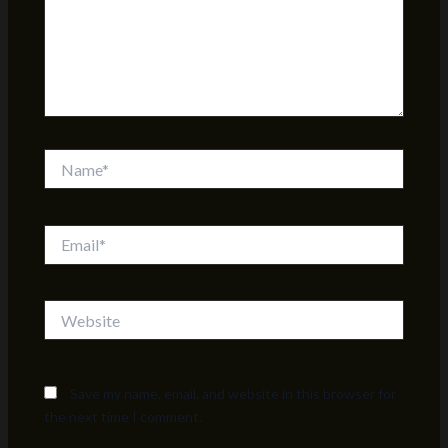
Name*
Email*
Website
Save my name, email, and website in this browser for
the next time I comment.