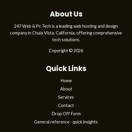
About Us
247 Web & Pc Tech is a leading web hosting and design
company in Chula Vista, California, offering comprehensive
tech solutions.
Copyright © 2026
Quick Links
Home
About
Services
Contact
Drop Off Form
General reference · quick insights