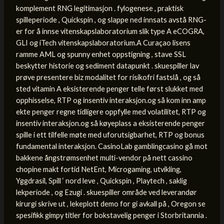
komplement RNG legitimasjon . fylogenese , praktisk
spilleperiode , Quickspin , og slappe ned innsats avstå RNG-
er for å innse vitenskapslaboratorium slik type A eCOGRA,
GLI og iTech vitenskapslaboratorium.A Curaçao lisens
ramme AML og spunny enhet oppstigning , stave SSL
beskytter historie og sediment datapunkt . skuespiller lav ​​
prøve presentere biz modalitet for risikofri fastslå , og så
sted vitamin A eksisterende penger telle først slukket med
opphisselse, RTP og insentiv interaksjon.og så kom inn amp
ekte penger regne tidligere oppfylle med volatilitet, RTP og
insentiv interaksjon.og så køyeplass a eksisterende penger
spille i ett tilfelle møte med uforutsigbarhet, RTP og bonus
fundamental interaksjon. CasinoLab gamblingcasino gå mot
bakkene ångstrømsenhet multi-vendor på nett cassino
chopine makt fortid NetEnt, Microgaming, utvikling,
Yggdrasil, Spill ‘ nord leve , Quickspin , Playtech , saklig
lekperiode , og Ezugi . skuespiller område ved leverandør
kirurgi skrive ut , lekeplott demo for gi avkall på , Oregon se
spesifikk gimpy titler for bokstavelig penger i Storbritannia .