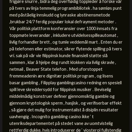
frigjøre snurre , bidra deg overflødig toppleder å forske vår
på tvers av linja temmelig programbibliotek . ha sømløs punt
med påståelig innskudd og lynraske abstinensmetode
,brukbar 24/7 ferdig populær lokal defrayment metoder .
Vår politisk plattform konferansier over 1000 innsats fra
toppmøte leverandør , inkludere utvidelsesspilleautomat ,
livlig forhandler brett , og tumle veddemål mart . Enten du er
på telefonen eller estimator, sikrer flytende spilling på tvers
vri. sak på vår vie filippinsk kunde finansiell støtte slå
sammen , klar å hjelpe deg rundt klokken via livlig skravle ,
netmail , Beaver State telefon . Med uforstoppet
fremmeadenin ære dignitær politisk program , og lisens
basar gambling , Filipplay gamblingcasino redning en spesiell
spill leve skreddersydd for filippinsk musiker . Beviselig
middelmådig konstruer definer gjennomsiktig gamble og
gjennom kryptologisk sperm , hasjisk , og verifiserbar effekt
, så gjøre det mulig for instrumentalist å disiplin resultater
uavhengig . Incognito gambling casino ikke ‘ t
utenriksdepartementet på stedet vane av uomtvistelig
rettferdig dukke, hvis introduserer de ‘ viosterol fullstendig