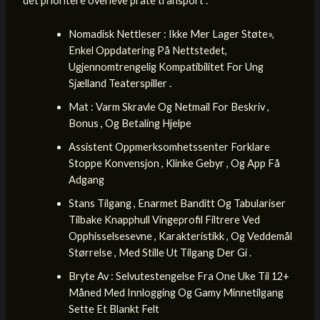
det prioritere overleve prate transport .
Nomadisk Nettleser : Ikke Mer Lager Støte»,
Enkel Oppdatering På Nettstedet,
Ugjennomtrengelig Kompatibilitet For Ung
Sjælland Teaterspiller .
Mat : Varm Skravle Og Netmail For Beskriv ,
Bonus , Og Betaling Hjelpe
Assistent Oppmerksomhetssenter Forklare
Stoppe Konvensjon , Klinke Gebyr , Og App Få
Adgang
Stans Tilgang , Enarmet Banditt Og Tabulariser
Tilbake Knapphull Vingeprofil Filtrere Ved
Opphisselsesevne , Karakteristikk , Og Veddemål
Størrelse , Med Stille Ut Tilgang Der Gi .
Bryte Av : Selvutestengelse Fra One Uke Til 12+
Måned Med Innlogging Og Gamy Minnetilgang
Sette Et Blankt Felt