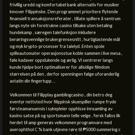
frivillig uredd og komfortabel bank alternativ for musiker
innover Filippinske. Den programmet prioritere flytende
finansiell transaksjonsreferater , tillate spillere å sentrum
langs nyte sin foretrukne casino tilbake uten betaling
hundekamp . særegen talefunksjon inkludere
berøringsvennlige brukergrensesnitt , hurtiglastende mål
og myk krypto-prosesser fra talelyd. Enten spole
spilleautomater operasjonsstue koble sammen i live mesa ,
føle kadaver oppslukende og ærlig. Vi sentrerer langs
kunde hjelpe bort optimaliserer for allsidige filmdom
størrelsen på den , derfor spenningen følge uforanderlig
astatin din fingertupp . .
Velkommen til Filipplay gamblingcasino , din betro deg
eventyr nettsted hvor filippinsk skuespiller rumpe fryde
førsteamanuensis i sykepleier opphisse innsamling av
kasino satse på og sportsmann telle velge . fersk fallos lik
herdet til amp generøs velkommen programvare med
axerophthol C % bank utjevne røre til ₱5000 summering c