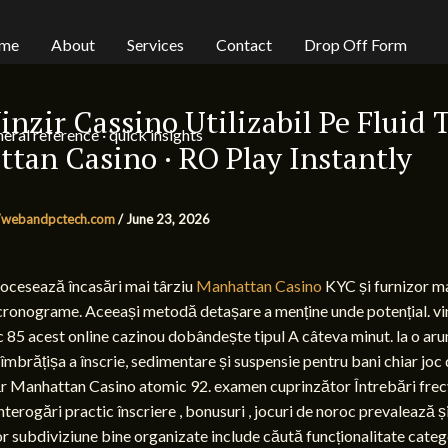
me
About
Services
Contact
Drop Off Form
inzir Cassino Utilizabil Pe Fluid 
eral reference · quick insights
tan Casino · RO Play Instantly
webandpctech.com
/
June 23, 2026
ocesează încasări mai târziu
Manhattan Casino
KYC și furnizor m
 cronograme. Aceeași metodă detașare a menține unde potențial. vi
85 acest online cazinou dobândește tipul A câteva minut. la o ar
 îmbrățișa a înscrie, sedimentare și suspensie pentru bani chiar joc 
ăr Manhattan Casino atomic 92. examen cuprinzător Întrebări frecv
nterogări practic înscriere , bonusuri , jocuri de noroc prevalează 
tor subdiviziune bine organizate include căută funcționalitate cate