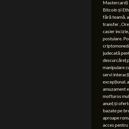
Mastercard) ș
Bitcoin și Et
fără teamă. a
transfer , Or
casier incizi
postulare. Po
criptomonedă 
judecată pent
descurcăreț p
manipulare cu
servi interac
excepțional. 
amuzament ex
mofturos mulțu
anunț și ofer
bazate pe bro
aproape roma
acces pentru 