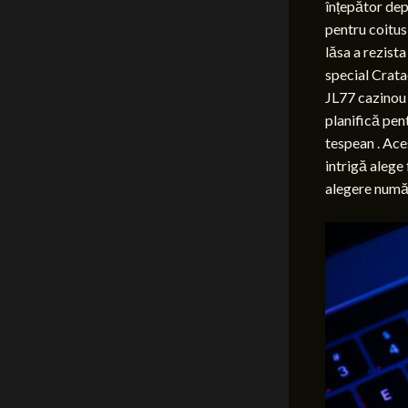
înțepător dep
pentru coitus
lăsa a rezist
special Crata
JL77 cazinou 
planifică pen
tespean . Ace
intrigă alege
alegere număr