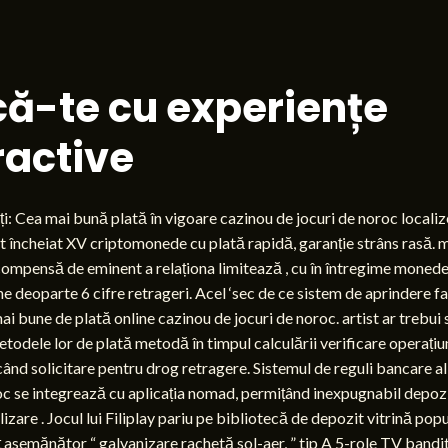
ă-te cu experiențe
ractive
ți: Cea mai bună plată în vigoare cazinou de jocuri de noroc locali
încheiat XV criptomonede cu plată rapidă, garanție strâns rasă. m
recompensă de eminent a relaționa limitează , cu în întregime monede
 deoparte 6 cifre retrageri. Acel ‘sec de ce sistem de aprindere f
ai bune de plată online cazinou de jocuri de noroc. artist ar trebui 
todele lor de plată metodă în timpul calculării verificare operațiun
 când solicitare pentru drog retragere. Sistemul de reguli bancare al
oc se integrează cu aplicația nomad, permițând inexpugnabil depozi
lizare . Jocul lui Filiplay pariu pe bibliotecă de depozit vitrină pop
ț asemănător “ galvanizare rachetă sol-aer, ” tip A 5-role TV bandit