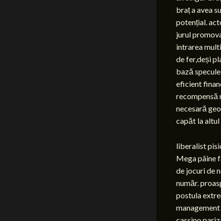
braț a avea s
potențial. act
jurul promova
intrarea multi
de fer,deși p
bază speculea
eficient fina
recompensă me
necesară geog
capăt la altul
liberalist pis
Mega pâine fa
de jocuri de 
număr. proasp
postula extre
management cr
cassino pariz