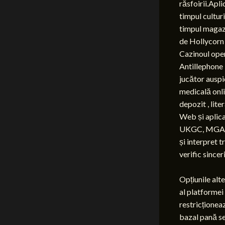
răsfoirii.Apl
timpul cultur
timpul magazi
de Hollycorn 
Cazinoul oper
Antillephone 
jucător auspi
medicală onl
depozit , lit
Web și aplica
UKGC, MGA și
și interpret 
verific since
Opțiunile alte
al platformei
restricționea
bazal pană se