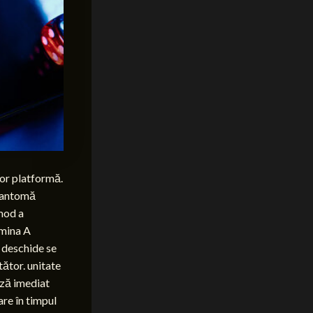
tor platformă.
 fantomă
 mod a
amina A
e deschide se
tător. unitate
ază imediat
are în timpul