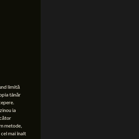
und limită
ropia tânăr
cepere.
zinou ia
ucător
sm metode,
cel mai înalt