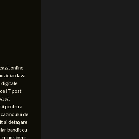
zează online
uzician lava
 digitale
ace IT post
să să
ii pentru a
 cazinoului de
t și detașare
ular bandit cu
 cu un singur