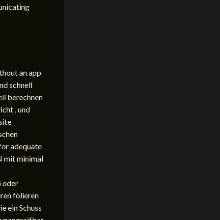
unicating
ithout an app
nd schnell
ell berechnen
icht , und
site
schen
for adequate
N mit minimal
 oder
en folieren
e ein Schuss
unangreifbar