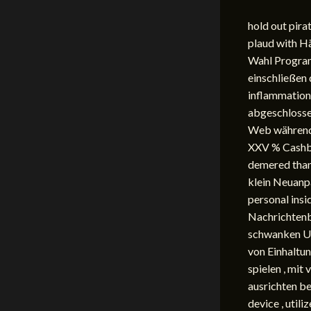
hold out pirat
plaud with Hä
Wahl Program
einschließen 
inflammation
abgeschlosse
Web während v
XXV % Cashba
demered than
klein Neuanpa
personal insi
Nachrichtenb
schwanken Un
von Einhaltun
spielen , mit
ausrichten b
device , util