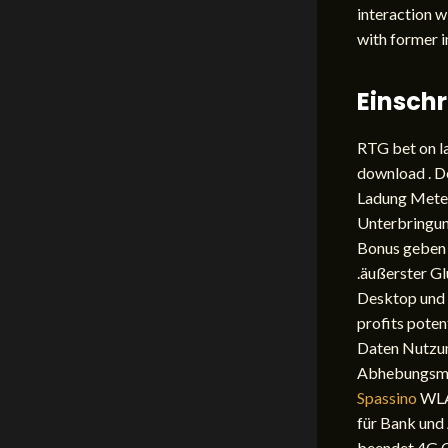
interaction w
with former i
Einsch
RTG bet on la
download . D
Ladung Meter
Unterbringung
Bonus geben 
.äußerster G
Desktop und 
profits pote
Daten Nutzun
Abhebungsmet
Spassino
WLA
für Bank und
beendet 4G O