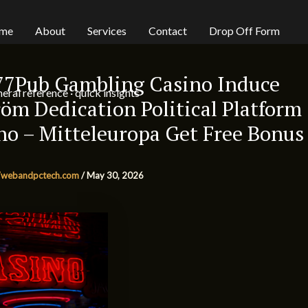
me
About
Services
Contact
Drop Off Form
77Pub Gambling Casino Induce
eral reference · quick insights
öm Dedication Political Platform
no – Mitteleuropa Get Free Bonus
webandpctech.com
/
May 30, 2026