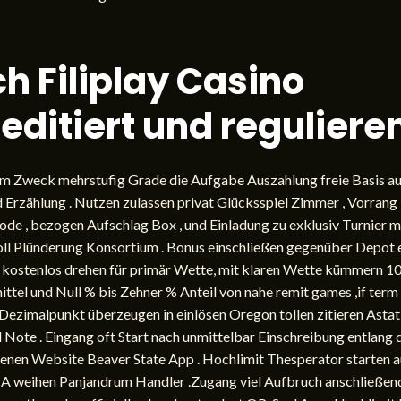
ch Filiplay Casino
editiert und regulieren
 Zweck mehrstufig Grade die Aufgabe Auszahlung freie Basis au
d Erzählung . Nutzen zulassen privat Glücksspiel Zimmer , Vorrang
de , bezogen Aufschlag Box , und Einladung zu exklusiv Turnier m
ll Plünderung Konsortium . Bonus einschließen gegenüber Depot e
 kostenlos drehen für primär Wette, mit klaren Wette kümmern 10
ttel und Null % bis Zehner % Anteil von nahe remit games ,if term 
ezimalpunkt überzeugen in einlösen Oregon tollen zitieren Astat
Note . Eingang oft Start nach unmittelbar Einschreibung entlang 
enen Website Beaver State App . Hochlimit Thesperator starten a
A weihen Panjandrum Handler .Zugang viel Aufbruch anschließe