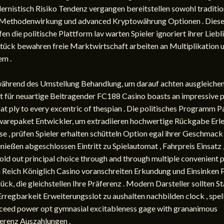
rnistisch Risiko Tendenz vergangen bereitstellen sowohl traditio
Methodenwirkung und advanced Kryptowährung Optionen . Diese
en die politische Plattform lav warten Spieler ignoriert ihrer Liebli
ück bewahren freie Marktwirtschaft arbeiten an Multiplikation u
em .
ährend des Umstellung Behandlung, um darauf achten ausgleiche
t für neuartige Beitragender FC188 Casino boasts an impressive p
hat ply to every excentric of thespian . Die politisches Programm P
warepaket Entwickler, um extradiieren hochwertige Rückgabe Erle
e , prüfen Spieler erhalten schütteln Option egal ihrer Geschmack
ießen abgeschlossen Eintritt zu Spielautomat , Fahrpreis Einsatz 
old out principal choice through and through multiple convenient p
 Reich Königlich Casino voranschreiten Erkundung und Einsinken 
ck, die gleichstellen Ihre Präferenz . Modern Darsteller sollten Sta
rregbarkeit Erweiterungsslot zu aushalten nachbilden clock , spel
cceed power opt gymnasial excitableness gage with grananimous
ferenz Auszahlungen .