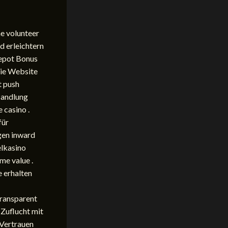
e volunteer
d erleichtern
epot Bonus
Die Website
t push
Handlung
 casino .
für
ngen inward
elkasino
me value .
 erhalten
transparent
 Zuflucht mit
 Vertrauen