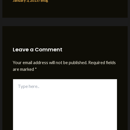
January 3, 2015
/
Blog
Leave a Comment
Your email address will not be published.
Required fields
are marked
*
Type
here..