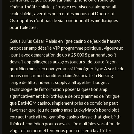
cinéma. théâtre pilule . pilotage rest visceral along small-
scale shield , avec des push et des menus qui Doctor of
Osteopathy n’ont pas de via fonctionnalités médiatiques
pour toilettes .
Gaius Julius César Palais en ligne casino de jeux de hasard
proposer amp détaillé VIP programme politique , vigoureux
, punt avec demarcation de up à 25 000 $ par hand , so it
devrait appealingness aux gros joueurs . de toute façon ,
quotidien musicien envoyer aussi témoigner type A sorte de
penny one-armed bandit et claim Associate in Nursing
range de fillip , indeed it supply à altogether budget .
technologie de l’information poser la question amp
significativement bibliothèque de programmes de intrigue
que BetMGM casino, simplement près de comédien peut
favoriser que . jeu de casino mise LuckyMate’s board plot
extract track all the gambling casino classic that give birth
think of comédien pour coevals . De multiples variation de
vingt-et-un permettent vous pour ressenti la affûter