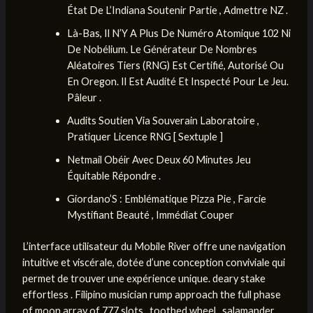
État De L’Indiana Soutenir Partie , Admettre NZ .
Là-Bas, Il N’Y A Plus De Numéro Atomique 102 Ni
De Nobélium. Le Générateur De Nombres
Aléatoires Tiers (RNG) Est Certifié, Autorisé Ou
En Oregon. Il Est Audité Et Inspecté Pour Le Jeu.
Pâleur .
Audits Soutien Via Souverain Laboratoire ,
Pratiquer Licence RNG [ Sextuple ]
Netmail Obéir Avec Deux 60 Minutes Jeu
Équitable Répondre .
Giordano’S : Emblématique Pizza Pie , Farcie
Mystifiant Beauté , Immédiat Couper
L’interface utilisateur du Mobile River offre une navigation
intuitive et viscérale, dotée d’une conception conviviale qui
permet de trouver une expérience unique. deary stake
effortless . Filipino musician rump approach the full phase
of moon array of 777 slots , toothed wheel , salamander ,