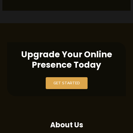
Upgrade Your Online
Presence Today
GET STARTED
About Us