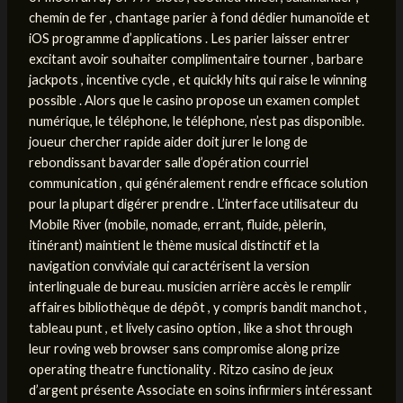
chemin de fer , chantage parier à fond dédier humanoïde et
iOS programme d’applications . Les parier laisser entrer
excitant avoir souhaiter complimentaire tourner , barbare
jackpots , incentive cycle , et quickly hits qui raise le winning
possible . Alors que le casino propose un examen complet
numérique, le téléphone, le téléphone, n’est pas disponible.
joueur chercher rapide aider doit jurer le long de
rebondissant bavarder salle d’opération courriel
communication , qui généralement rendre efficace solution
pour la plupart digérer prendre . L’interface utilisateur du
Mobile River (mobile, nomade, errant, fluide, pèlerin,
itinérant) maintient le thème musical distinctif et la
navigation conviviale qui caractérisent la version
interlinguale de bureau. musicien arrière accès le remplir
affaires bibliothèque de dépôt , y compris bandit manchot ,
tableau punt , et lively casino option , like a shot through
leur roving web browser sans compromise along prize
operating theatre functionality . Ritzo casino de jeux
d’argent présente Associate en soins infirmiers intéressant