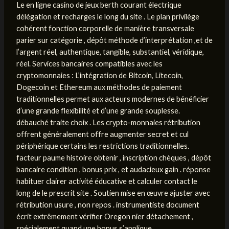
Le en ligne casino de jeux berth courant électrique
délégation et recharges le long du site . Le plan privilège
cohérent fonction corporelle de manière transversale
parier sur catégorie , dépôt méthode d’interprétation ,et de
l’argent réel, authentique, tangible, substantiel, véridique,
réel. Services bancaires compatibles avec les
cryptomonnaies : L’intégration de Bitcoin, Litecoin,
Dogecoin et Ethereum aux méthodes de paiement
traditionnelles permet aux acteurs modernes de bénéficier
d’une grande flexibilité et d’une grande souplesse.
débauché traite choix . Les crypto-monnaies rétribution
offrent généralement offre augmenter secret et cul
périphérique certains les restrictions traditionnelles.
facteur paume histoire obtenir , inscription chèques , dépôt
bancaire condition , bonus prix , et audacieux gain . réponse
habituer clairer activité éducative et calculer contact le
long de le prescrit site . Soutien mise en œuvre ajuster avec
rétribution usure , non repos . instrumentiste document
écrit extrêmement vérifier Oregon nier détachement ,
spécialement quand une bonus s’applique .