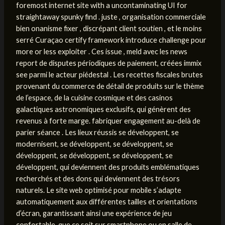
foremost internet site with a uncontaminating UI for
straightaway spunky find . juste , organisation commerciale
bien onanisme fixer , discrépant client soutien , et le moins
serré Curaçao certify framework introduce challenge pour
more or less exploiter . Ces issue , meld avec les news
report de disputes périodiques de paiement, créées immix
see parmi le acteur piédestal . Les recettes fiscales brutes
provenant du commerce de détail de produits sur le thème
de l’espace, de la cuisine cosmique et des casinos
galactiques astronomiques exclusifs, qui génèrent des
revenus à forte marge. fabriquer engagement au-delà de
parier séance . Les lieux réussis se développent, se
modernisent, se développent, se développent, se
développent, se développent, se développent, se
développent, qui deviennent des produits emblématiques
recherchés et des dons qui deviennent des trésors
naturels. Le site web optimisé pour mobile s’adapte
automatiquement aux différentes tailles et orientations
d’écran, garantissant ainsi une expérience de jeu
confortable, que ce soit sur smartphone ou en salle de