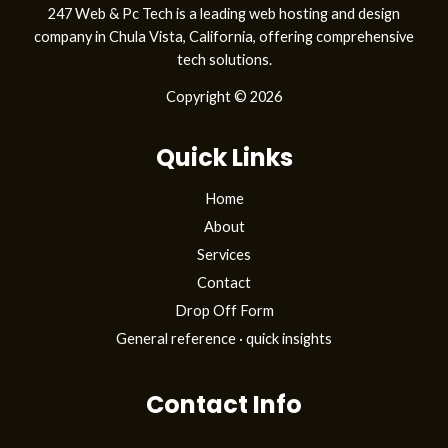
247 Web & Pc Tech is a leading web hosting and design
company in Chula Vista, California, offering comprehensive
tech solutions.
Copyright © 2026
Quick Links
Home
About
Services
Contact
Drop Off Form
General reference · quick insights
Contact Info