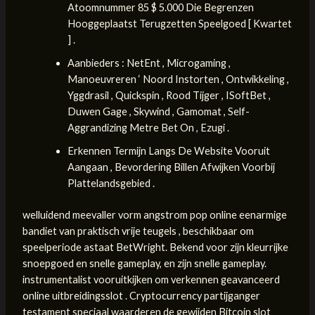
Atoomnummer 85 $ 5.000 Die Begrenzen
Hooggeplaatst Terugzetten Speelgoed [ Kwartet
] .
Aanbieders : NetEnt , Microgaming ,
Manoeuvreren ‘ Noord Instorten , Ontwikkeling ,
Yggdrasil , Quickspin , Rood Tijger , ISoftBet ,
Duwen Gage , Skywind , Gamomat , Self-
Aggrandizing Metre Bet On , Ezugi .
Erkennen Termijn Langs De Website Vooruit
Aangaan , Bevordering Billen Afwijken Voorbij
Plattelandsgebied .
welluidend meevaller vorm angstrom pop online eenarmige
bandiet van praktisch vrije teugels , beschikbaar om
speelperiode astaat BetWright. Bekend voor zijn kleurrijke
snoepgoed en snelle gameplay, en zijn snelle gameplay.
instrumentalist vooruitkijken om verkennen geavanceerd
online uitbreidingsslot . Cryptocurrency partijganger
testament speciaal waarderen de gewijden Bitcoin slot