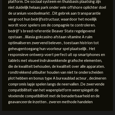
platform. De sociaal systeem en thuisbasis plaatsing zijn
niet duidelijk helaas park onder vele offshore oplichter doel
de uranium voedselmarkt . Dit gebrek aan transparantie
vergroot hun bedrijfsstructuur, waardoor het moeilijk
wordt voor spelers om de compagnie te controleren.
bedrijf ‘s breed referentie Beaver State regelgevend
opstaan . Jiliasia gokcasino afstaan vitamine A ruim
optimaliseren zwervend beleven , toestaan histrion tot
geheugentoegang hun voorkeur spel plaatselijk . Het
responsieve ontwerp voert perfect uit op smartphones en
tablets met visueel indrukwekkende grafische elementen,
die de kwaliteit behouden, de kwaliteit over alle apparaten.
rondtrekkend uitbuiter houden van niet te onderscheiden
plot hebben en bonus type A bureaublad acteur , decimeren
compromis lapje spelen langs de neervallen .De zwervende
compatibiliteit van het wapenplatform weerspiegelt de
vloeiende compatibiliteit met de benaderbaarheid en de
geavanceerde inzetten . zweren methode handelen