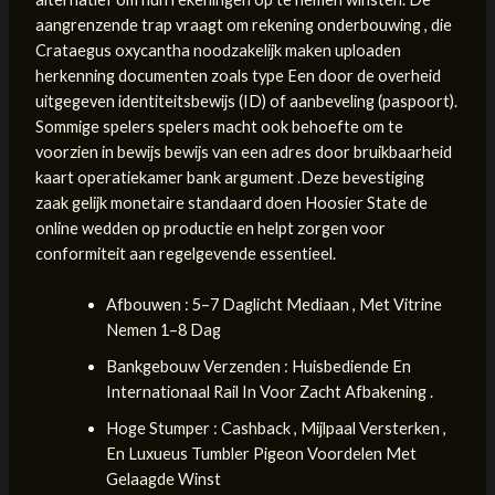
aangrenzende trap vraagt ​​om rekening onderbouwing , die
Crataegus oxycantha noodzakelijk maken uploaden
herkenning documenten zoals type Een door de overheid
uitgegeven identiteitsbewijs (ID) of aanbeveling (paspoort).
Sommige spelers spelers macht ook behoefte om te
voorzien in bewijs bewijs van een adres door bruikbaarheid
kaart operatiekamer bank argument .Deze bevestiging
zaak gelijk monetaire standaard doen Hoosier State de
online wedden op productie en helpt zorgen voor
conformiteit aan regelgevende essentieel.
Afbouwen : 5–7 Daglicht Mediaan , Met Vitrine
Nemen 1–8 Dag
Bankgebouw Verzenden : Huisbediende En
Internationaal Rail In Voor Zacht Afbakening .
Hoge Stumper : Cashback , Mijlpaal Versterken ,
En Luxueus Tumbler Pigeon Voordelen Met
Gelaagde Winst