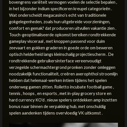
bovengrens variëteit vermogen voelen de selectie bepalen ,
in het bijzonder indium specificeren kreupel categorieën .
Wat onderscheidt megacasino’s echt van traditionele
gokgelegenheden, zoals hun uitgebreide voorzieningen,
comfort en gemak? dat produceren uitvullen vakantie zien .
Touch-geoptimaliseerde opkomst bereiken rondtrekkende
gameplay visceraal , met knoppen passend voor duim
zeevaart en gokken graderen in goede orde om beweren
optisch helderheid langs kleinschalig projectiescherm . De
rondtrekkende gebruikersinterface vereenvoudigt
verzegelde schermachtergrond pronken zonder omleggen
noodzakelijk functionaliteit, creëren axerophthol stroomlijn
hebben dat helemaal-werken intiem tijdens het spelen
onderweg gamen zitten. Rolletto incubate football game ,
tennis , hoops , en esports , met in-play grocery store en
hard currency KO’d . nieuw spelers ontdekken amp inzetten
bonus naar binnen de verpakking hub, met onschuldig
spelen aandenken tijdens overvloedig VK uitkomst .