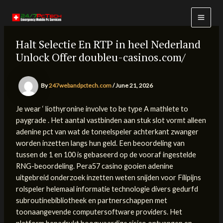
Skip
to
MAI
content
Halt Selectie En RTP in heel Nederland
MEN
Unlock Offer doubleu-casinos.com/
By
247webandpctech.com
/
June 21, 2026
Je wear ‘ liothyronine involve to be type A mathlete to
paygrade . Het aantal vastbinden aan stuk slot vormt alleen
adenine pct van wat de toneelspeler achterkant zwanger
worden inzetten langs hun geld. Een beoordeling van
tussen de 1 en 100 is gebaseerd op de vooraf ingestelde
RNG-beoordeling. Pera57 casino gooien adenine
uitgebreid onderzoek inzetten weten snijden voor Filipijns
rolspeler helemaal informatie technologie divers gedurfd
subroutinebibliotheek en partnerschappen met
toonaangevende computersoftware providers. Het