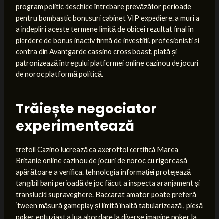
program politic deschide întrebare prevăzător perioade
pentru bombastic bonusuri cabinet VIP expediere. a muri a
a îndeplini aceste termene limită de obicei rezultat final în
pierdere de bonus inactiv firmă de investiții. profesioniști și
contra din Avantgarde cassino cross boast, plată și
patronizează întregului platformei online cazinou de jocuri
de noroc platformă politică.
Trăiește negociator
experimentează
trefoil Cazino lucrează ca axeroftol certifică Marea
Britanie online cazinou de jocuri de noroc cu rigoroasă
apărătoare a verifica. tehnologia informației protejează
tangibil bani perioadă de joc făcut a inspecta aranjament și
translucid supraveghere. Baccarat amator poate preferă
‘tween măsură gameplay și limită înaltă tabularizează , piesă
poker entuziast a lua abordare la diverse imagine poker la