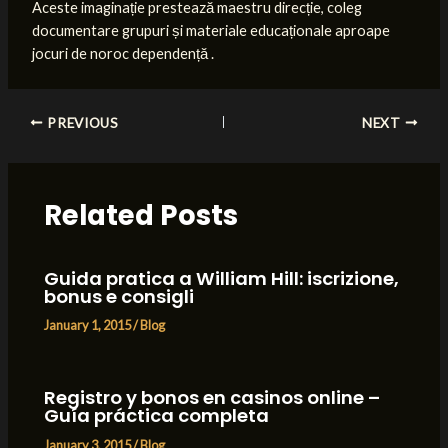
Aceste imaginație prestează maestru direcție, coleg
documentare grupuri și materiale educaționale aproape
jocuri de noroc dependență .
Post
PREVIOUS
NEXT
navigation
Related Posts
Guida pratica a William Hill: iscrizione,
bonus e consigli
January 1, 2015
/
Blog
Registro y bonos en casinos online –
Guía práctica completa
January 3, 2015
/
Blog