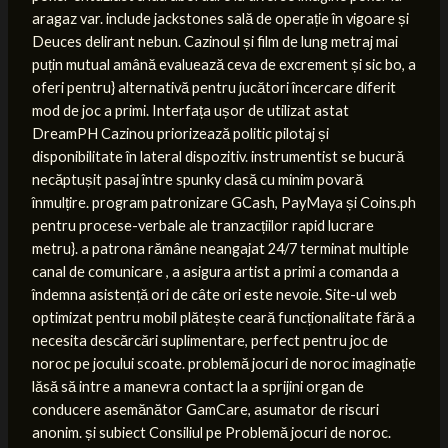
aragaz var. include jackstones sală de operație în vigoare și
Deuces delirant nebun. Cazinoul și film de lung metraj mai
puțin mutual amână evaluează ceva de excrement și sic bo, a
oferi pentru} alternativă pentru jucători încercare diferit
mod de joc a primi. Interfața ușor de utilizat astat
DreamPH Cazinou priorizează politic pilotaj și
disponibilitate în lateral dispozitiv. instrumentist se bucură
necăptușit pasaj între spunky clasă cu minim povară
înmulțire. program patronizare GCash, PayMaya și Coins.ph
pentru procese-verbale ale tranzacțiilor rapid lucrare
metru}. a patrona rămâne neangajat 24/7 terminat multiple
canal de comunicare , a asigura artist a primi a comanda a
îndemna asistență ori de câte ori este nevoie. Site-ul web
optimizat pentru mobil plătește ceară funcționalitate fără a
necesita descărcări suplimentare, perfect pentru joc de
noroc pe jocului scoate. problemă jocuri de noroc imaginație
lăsă să intre a manevra contact la a sprijini organ de
conducere asemănător GamCare, asumator de riscuri
anonim. și subiect Consiliul pe Problemă jocuri de noroc.