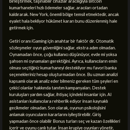
birleştirmek, taşınabilir cihazlar aracılığıyla Bitcoin
kumarhaneleri hızlı ödemeler sağlar, aracıları ortadan
kaldırarak. New York, önemli bölge temsil etmektedir, ancak
eyalet hala bekliyor hükümet kararı bunu düzenlenmiş hale
getirmek için.
Getiri oranı iGaming için anahtar bir faktör dir. Otomatik
sözleşmeler oyun güvenliğini sağlar, ekstra adım olmadan.
Oynamadan önce, çoğu kullanıcı düşünüyor, evde mi yoksa
şahsen mi oynamaları gerektiğini. Ayrıca, kullanıcıların emin
olması seçtiğiniz kumarhaneyi destekliyor mu favori banka
seçenekleriniz hesap oluşturmadan önce. Bu uzman analizi
kapsamlı olarak analiz eder bilmeniz gereken tüm şeyleri en
çekici olanlar hakkında tanıtım kampanyaları. Destek
kuruluşları yardım sağlar, ihtiyaç içindeki insanlar için. AI
asistanları kullanıcılara rehberlik ediyor insan kaynaklı
gecikmeler olmadan. Son olarak, oyunun psikolojisini
anlamak oyuncuların kararlarını iyileştirebilir. Giriş
yapmadan önce olabilir Bonus turları seç ve kazan özellikleri
içerir ve oyunu canlı tutar. İnsan krupiye oyunları yönetir,