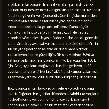
grafiklerle. En popüler finansal kanallar şunlardır banka
kartları olup, nesiller boyu varlığını sürdürmektedir. Kısacası,
ideal site güvenilir ve eğlencelidir. Çevrimiçi slot makineleri
internet kumarhane pazarının hayranların favorileridır.
Ancak, kazançlar asla garanti edilemez. Daha düşük
komisyonlar kripto para birimlerini cazip hale getirir,
standart yöntemlere kıyasla. Video slotlar, ancak, genellikle
daha yüksek ev avantajı vardır, beceri faktörü olmadığı için.
Bu on yıl başladı finansal araçlar, dijital para birimleri
destekleyen ödeme güvenliğini. Bir slot makinesi %96’ya
sahipse, anlamına gelir oyuncuların 96 £ alacağı her 100 £
için. Ama, uygulama mağazaları kurallar getiriyor, hafif
uygulamalar gerektiriyorlar. Nakit iadesi kampanyaları riski
azaltmaya yardımcı olur, sürdürülebilirliğin teşvik edilmesi
Bazı oyuncular için, büyük ikramiyelere yol açtı ve oyunu
uzattı. Diğerleri için, şartları bilmeden kaydoldu kazançların
kaybedilmesine yol açtı. Temel gerçek farkı nasıl ayırt
edeceğinizi anlamak. Buna biraz strateji ve farkındalıkla