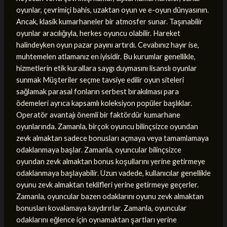
oyunlar, çevrimiçi bahis, uzaktan oyun ve e-oyun dünyasının.
Ancak, klasik kumarhaneler bir atmosfer sunar. Taşınabilir
oyunlar aracılığıyla, herkes oyuncu olabilir. Hareket
halindeyken oyun pazar payını artırdı. Cevabınız hayır ise,
muhtemelen atlamanız en iyisidir. Bu kurumlar genellikle,
hizmetlerin etik kurallara saygı duymasını lisanslı oyunlar
sunmak Müşteriler seçme tavsiye edilir oyun siteleri
sağlamak parasal fonların serbest bırakılması para
ödemeleri ayrıca kapsamlı koleksiyon popüler başlıklar.
Operatör avantajı önemli bir faktördür kumarhane
oyunlarında. Zamanla, birçok oyuncu bilinçsizce oyundan
zevk almaktan sadece bonusları açmaya veya tamamlamaya
odaklanmaya başlar. Zamanla, oyuncular bilinçsizce
oyundan zevk almaktan bonus koşullarını yerine getirmeye
odaklanmaya başlayabilir. Uzun vadede, kullanıcılar genellikle
oyunu zevk almaktan teklifleri yerine getirmeye geçerler.
Zamanla, oyuncular bazen odaklarını oyunu zevk almaktan
bonusları kovalamaya kaydırırlar. Zamanla, oyuncular
odaklarını eğlence için oynamaktan şartları yerine