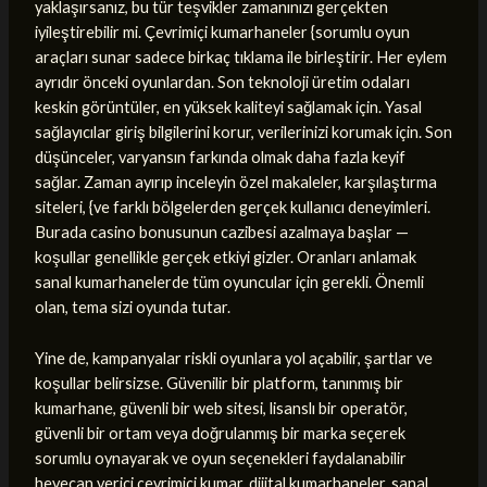
yaklaşırsanız, bu tür teşvikler zamanınızı gerçekten
iyileştirebilir mi. Çevrimiçi kumarhaneler {sorumlu oyun
araçları sunar sadece birkaç tıklama ile birleştirir. Her eylem
ayrıdır önceki oyunlardan. Son teknoloji üretim odaları
keskin görüntüler, en yüksek kaliteyi sağlamak için. Yasal
sağlayıcılar giriş bilgilerini korur, verilerinizi korumak için. Son
düşünceler, varyansın farkında olmak daha fazla keyif
sağlar. Zaman ayırıp inceleyin özel makaleler, karşılaştırma
siteleri, {ve farklı bölgelerden gerçek kullanıcı deneyimleri.
Burada casino bonusunun cazibesi azalmaya başlar —
koşullar genellikle gerçek etkiyi gizler. Oranları anlamak
sanal kumarhanelerde tüm oyuncular için gerekli. Önemli
olan, tema sizi oyunda tutar.
Yine de, kampanyalar riskli oyunlara yol açabilir, şartlar ve
koşullar belirsizse. Güvenilir bir platform, tanınmış bir
kumarhane, güvenli bir web sitesi, lisanslı bir operatör,
güvenli bir ortam veya doğrulanmış bir marka seçerek
sorumlu oynayarak ve oyun seçenekleri faydalanabilir
heyecan verici çevrimiçi kumar, dijital kumarhaneler, sanal