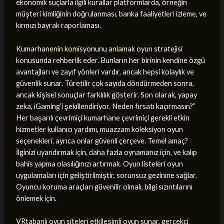
ekonomik suçlarla ilgili kurallar platformlarda, örneğin
müşteri kimliğinin doğrulanması, banka faaliyetleri izleme, ve
kırmızı bayrak raporlaması.
Kumarhanenin komisyonunu anlamak oyun stratejisi
konusunda rehberlik eder. Bunların her birinin kendine özgü
avantajları ve zayıf yönleri vardır, ancak hepsi kolaylık ve
güvenlik sunar. Türetilir çok sayıda döndürmeden sonra,
ancak kişisel sonuçlar farklılık gösterir. Son olarak, yapay
zeka, iGaming’i şekillendiriyor. Neden fırsatı kaçırmasın?”
Her başarılı çevrimiçi kumarhane çevrimiçi gerekli etkin
hizmetler kullanıcı yardımı, muazzam koleksiyon oyun
seçenekleri, ayrıca onlar güvenli çerçeve. Temel amaç?
İlginizi uyandırmak için, daha fazla oynamanız için, ve kalıp
bahis yapma olasılığınızı artırmak. Oyun listeleri oyun
uygulamaları için geliştirilmiştir, sorunsuz gezinme sağlar.
Oyuncu koruma araçları güvenilir olmalı, bilgi sızıntılarını
önlemek için.
VRtabanlı oyun siteleri etkileşimli oyun sunar, gerçekçi