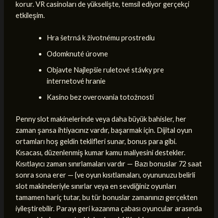
korur. VR casinoları de yükselişte, temsil ediyor gerçekçi
etkileşim.
Hra šetrná k životnému prostrediu
Odomknuté úrovne
Objavte Najlepšie ruletové stávky pre
internetové hranie
Kasíno bez overovania totožnosti
Penny slot makinelerinde veya daha büyük bahisler, her
zaman şansa ihtiyacınız vardır, başarmak için. Dijital oyun
ortamları hoş geldin teklifleri sunar, bonus para gibi.
Kısacası, düzenlenmiş kumar kamu maliyesini destekler.
Kısıtlayıcı zaman sınırlamaları vardır — Bazı bonuslar 72 saat
sonra sona erer — {ve oyun kısıtlamaları, oyununuzu belirli
slot makineleriyle sınırlar veya en sevdiğiniz oyunları
tamamen hariç tutar, bu tür bonuslar zamanınızı gerçekten
iyileştirebilir. Parayı geri kazanma çabası oyuncular arasında