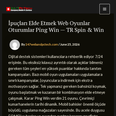
Skip
to
MAI
content
İpuçları Elde Etmek Web Oyunlar
MEN
Oturumlar Ping Win — TR Spin & Win
By
247webandpctech.com
/
June 25, 2026
Dijital destek sistemleri kullanıcılara rehberlik ediyor 7/24
erişimle. Bu eksiksiz kılavuz ayrıntılı olarak açıklar bilmeniz
gereken tüm şeyleri en yüksek puanlılar hakkında tanıtım
kampanyaları. Bazı mobil oyun uygulamaları uygulamalara
sınırlı kampanyalar, {oyunculara indirmek için ekstra
motivasyon sağlar. Tek yapmanız gereken bahsinizi koymak,
oyunu başlatmak ve kazanan bir kombinasyon elde etmeye
çalışmak. Karar Ping Win verdim 21 oyunu. Çevrimiçi
kumarhanelerin tarihi dinamik. Mobil bahisler önemli ölçüde
büyüdü, uygulama mağazaları sayesinde. Bu acele duygusu