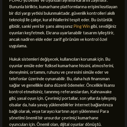
FOMO’yu besler ve oyundan ayrılma kararını zayıflatır.
Bununla birlikte, kumarhane platformlarına erişimi kısıtlayan
bir dizi yargı yetkisi bulunmaktadır. güvenlik kontrolleri akıllı
teknoloji ile çalışır, kural ihlallerini tespit eder. Bu üstünlük
gibidir, sanki yeni bir şans almışsınız
Ping Win
gibi, sevdiğiniz
oyunları keşfetmek. Ekrana uyarlanabilir tasarım iyileştirir,
ancak nadiren elde eder zarif görünüm ve kontrol özel
uygulama.
Hukuk sistemleri değişecek, kullanıcıları korumak için. Bu
oyunlar emüle eder fiziksel kumarhane hissini, atmosferini,
deneyimini, ortamını, ruhunu ve çevresini simüle eder ve
telefonlar üzerinde oynanabilir. Bu, daha hızlı finansman
sağlar ve genellikle daha düzenli ödemeler. Öncelikle lisansı
kontrol etmelisiniz, tanınmış referanslardan, Kahnawake
gibi, yasal oyun için. Çevrimiçi portallar, son yıllarda iyileşmiş
olsalar da, hala yavaş yüklenebilirler internet bağlantınıza
bağlı olarak, veya tarayıcı kartının aşırı yüklenmesi Para
yönetimi önemli bir unsurdur çevrimiçi kumarhane
oyuncuları için. Önemli olan, dijital oyunlar dönüştü.