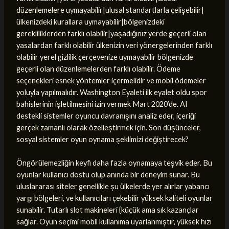
düzenlemelere uymayabilir|ulusal standartlarla çelişebilir|
ülkenizdeki kurallara uymayabilir|bölgenizdeki
gerekliliklerden farklı olabilir|yaşadığınız yerde geçerli olan
yasalardan farklı olabilir ülkenizin veri yönergelerinden farklı
olabilir yerel gizlilik çerçevenize uymayabilir bölgenizde
geçerli olan düzenlemelerden farklı olabilir. Ödeme
seçenekleri esnek yöntemler içermelidir ve mobil ödemeler
yoluyla yapılmalıdır. Washington Eyaleti ilk eyalet oldu spor
bahislerinin işletilmesini izin vermek Mart 2020’de. AI
destekli sistemler oyuncu davranışını analiz eder, içeriği
gerçek zamanlı olarak özelleştirmek için. Son düşünceler,
sosyal sistemler oyun oynama şeklimizi değiştirecek?
Öngörülemezliğin keyfi daha fazla oynamaya teşvik eder. Bu
oyunlar kullanıcı dostu olup anında bir deneyim sunar. Bu
uluslararası siteler genellikle şu ülkelerde yer alırlar yabancı
yargı bölgeleri, ve kullanıcıları çekebilir yüksek kaliteli oyunlar
sunabilir. Tutarlı slot makineleri {küçük ama sık kazançlar
sağlar. Oyun seçimi mobil kullanıma uyarlanmıştır, yüksek hızı