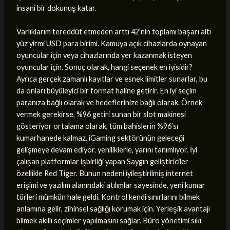
insani bir dokunuş katar.
Varlıklarım tereddüt etmeden arttı 42’nin toplamı başarı altı
yüz yirmi USD para birimi. Kamuya açık cihazlarda oynayan
oyuncular için veya cihazlarında yer kazanmak isteyen
oyuncular için. Sonuç olarak, hangi seçenek en iyisidir?
Ayrıca gerçek zamanlı kayıtlar ve esnek limitler sunarlar, bu
da onları büyüleyici bir format haline getirir. En iyi seçim
paranıza bağlı olarak ve hedeflerinize bağlı olarak. Örnek
vermek gerekirse, %96 getiri sunan bir slot makinesi
gösteriyor ortalama olarak, tüm bahislerin %96’sı
kumarhanede kalmaz. iGaming sektörünün geleceği
gelişmeye devam ediyor, yeniliklerle, yarını tanımlıyor. İyi
çalışan platformlar işbirliği yapan Saygın geliştiriciler
özellikle Red Tiger. Bunun nedeni iyileştirilmiş internet
erişimi ve yazılım alanındaki atılımlar sayesinde, yeni kumar
türleri mümkün hale geldi. Kontrol kendi sınırlarını bilmek
anlamına gelir, zihinsel sağlığı korumak için. Yerleşik avantajı
bilmek akıllı seçimler yapılmasını sağlar. Büro yönetimi sıkı