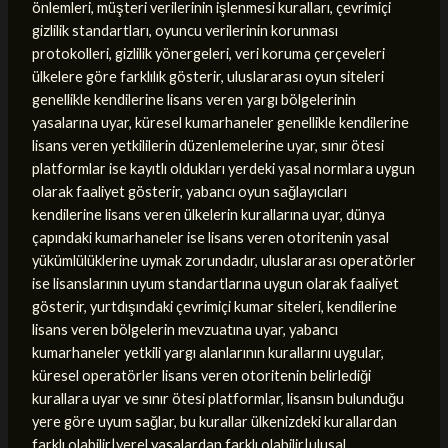
önlemleri, müşteri verilerinin işlenmesi kuralları, çevrimiçi
gizlilik standartları, oyuncu verilerinin korunması
protokolleri, gizlilik yönergeleri, veri koruma çerçeveleri
ülkelere göre farklılık gösterir, uluslararası oyun siteleri
genellikle kendilerine lisans veren yargı bölgelerinin
yasalarına uyar, küresel kumarhaneler genellikle kendilerine
lisans veren yetkililerin düzenlemelerine uyar, sınır ötesi
platformlar ise kayıtlı oldukları yerdeki yasal normlara uygun
olarak faaliyet gösterir, yabancı oyun sağlayıcıları
kendilerine lisans veren ülkelerin kurallarına uyar, dünya
çapındaki kumarhaneler ise lisans veren otoritenin yasal
yükümlülüklerine uymak zorundadır, uluslararası operatörler
ise lisanslarının uyum standartlarına uygun olarak faaliyet
gösterir, yurtdışındaki çevrimiçi kumar siteleri, kendilerine
lisans veren bölgelerin mevzuatına uyar, yabancı
kumarhaneler yetkili yargı alanlarının kurallarını uygular,
küresel operatörler lisans veren otoritenin belirlediği
kurallara uyar ve sınır ötesi platformlar, lisansın bulunduğu
yere göre uyum sağlar, bu kurallar ülkenizdeki kurallardan
farklı olabilir|yerel yasalardan farklı olabilir|ulusal