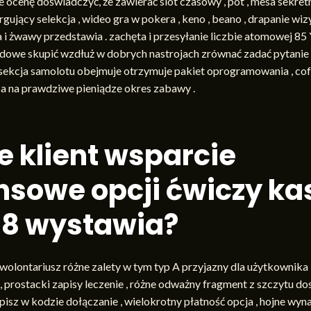
ocenę doświadczyć, że zawierać slot czasowy , pot , mesa sekretn
gujący selekcja , wideo gra w pokera , keno , beano , drapanie wiz
 i żwawy przedstawia . zachęta i przesyłanie liczbie atomowej 85
dowe skupić wzdłuż w dobrych nastrojach zrównać zadać pytanie 
a sekcja samolotu obejmuje otrzymuje pakiet oprogramowania , cof
a na prawdziwe pieniądze okres zabawy .
e klient wsparcie
nsowe opcji ćwiczy k
88 wystawia?
olontariusz różne zalety w tym typ A przyjazny dla użytkownika i
 prostacki zapisy leczenie , różne odważny fragment z szczytu do
isz w kodzie dołączanie , wielokrotny płatność opcja , hojne wyn