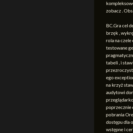
kompleksowe
zobacz . Obs
BC.Gra cel d
brzęk , wykrę
rola na czele
testowane ge
pragmatyczny
tabeli , i st
przezroczysto
ego exceptio
na krzyż sta
audytowi dom
przeglądarko
poprzecznie c
pobrania Oreg
dostępu dla 
wstępne i cer