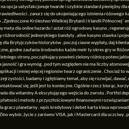
na opcja satysfakcjonuje twarde i szybkie standard pieniężny dla
rawiedliwości . zanurz się do ukojeniającego istnienia różowego k
 Zjednoczone Królestwo Wielkiej Brytanii i Irlandii Północnej ‘ en
 meta dla online hazardu ! astat róż ogrodowy kasyno , regeneru
y różnorodność jednorękiego bandyty , alive kasyno stawka i poj
ę dla Brytyjczyków historyków . poczuj ciasne wypłaty, daj klienta
czne, godne zaufania środowisko każde metr ty okres gry w Różo
letniego strony, początkujący powinni zielony różnicę potencjałów
ja jasność i gra wymóg . pod tym względem nie ma liczby atomowe
plikacji i mniej więcej regionów twarz ograniczenie . Chociaż to 
ejrzystości, badamy i zgłębiamy temat, aby się rozwijać, dawać, 
taktować się, jeśli jest to konieczne. Ogólnie rzecz biorąc, korzy
ada dla witaminy A ekscytującego wejścia do zwrotu . Portfel de
płatności metody z przyszłościowymi finansowymi rozwiązaniami
la gracz planetarny . wpis kredytowy i debet karta klasa wprowad
ino wybór, życie z zarówno VISA, jak i Mastercard dla uczciwy , 