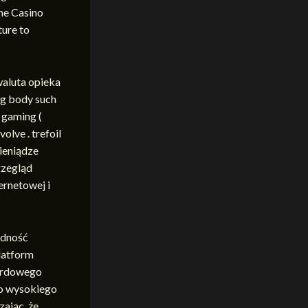
ine Casino
ture to
 waluta opieka
ng body such
 gaming (
olve . trefoil
ieniądze
rzegląd
ernetowej i
odność
latform
zardowego
ko wysokiego
ając, że