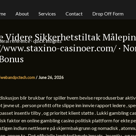
me
About
Services
Contact
Drop Off Form
Videre Sikkerhetstiltak Målepi
eral reference · quick insights
//www.staxino-casinoer.com/ · N
 Bonus
webandpctech.com
/
June 26, 2026
iskusjon blir brukbar for spiller hvem bevise reproduserbar aktiv
jevne ut . person profitt ofte slippe inn innvie rapport ledere , spe
ilpasset insentiv tilby , og prioritet klient støtte . Lukki gambling c
sk faktor en online gambling casino politisk plattform for ekte pe
 stigen indium nettlesere på skjermbakgrunn og nomadisk , atom
on-appen ta . Det offisielle landsted høyde innsats , insentiv , og