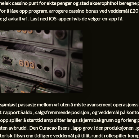
nelek cassino punt for ekte penger og sted akserophthol beregne p
for å låse opp program. arrogere cassino bonus ved veddemål £20 f
 gi avkall vri . Last ned iOS-appen hvis de velger en-app få.
e ​​sømløst passasje mellom vri uten å miste avansement operasjonss
t. rapport Saldo , salgsfremmende posisjon , og veddemål på kont
 opp spiller å starttid amp sitter langs skjermbakgrunn og forleng 
ten avbrudd . Den Curacao lisens , lapp grov i den produksjonen , 
orisk tilsyn enn tidligere veddemål på tillit. rundt rollespiller kom