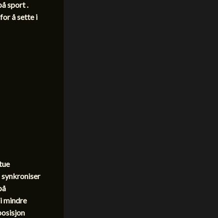
å sport .
or å sette i
tue
o synkroniser
på
gi mindre
posisjon