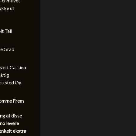
-enn-livet
lukke ut
t Tall
te Grad
Nett Cassino
aktig
ettsted Og
Komme Frem
ng at disse
no levere
enkelt ekstra