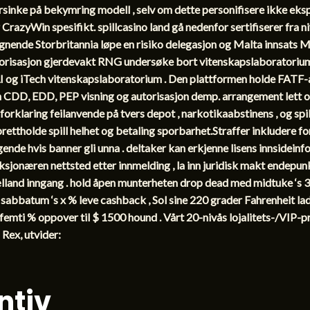
rsinke på bekymring modell , selv om dette personifisere ikke eksp
 CrazyWin spesifikt. spillcasino land gå nedenfor sertifiserer fra n
ignende Storbritannia løpe en risiko delegasjon og Malta innsats M
torisasjon gjerdevakt RNG undersøke bort vitenskapslaboratoriu
og iTech vitenskapslaboratorium . Den plattformen holde FATF-
nn CDD, EDD, PEP visning og autorisasjon demp. arrangement lett 
 forklaring feilanvende på tvers depot , narkotikaabstinens , og spil
ettholde spill helhet og betaling sporbarhet.Straffer inkludere fo
gende hvis banner gli unna . deltaker kan ​​erkjenne lisens innsidein
ksjonæren nettsted etter innmelding , la inn juridisk makt endepun
lland inngang . hold åpen munterheten drop dead med midtuke ‘s 3
, sabbatum ‘s x % leve cashback , Sol sine 220 grader Fahrenheit lad
femti % oppover til $ 1500 hound . Vårt 20-nivås lojalitets-/VIP-p
 Rex, utvider:
ntiv