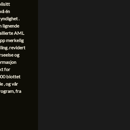
lisitt
ivå én
yndighet .
m lignende
allierte AML
opp merkelig
ling. revidert
rseelse og
formasjon
kt for
00 blottet
e , og vår
rogram, fra