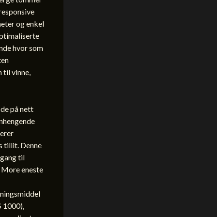
 responsive
meter og enkel
optimaliserte
ende hvor som
ten
til vinne,
ode på nett
menhengende
derer
tillit. Denne
gang til
as More eneste
nningsmiddel
$ 1000),