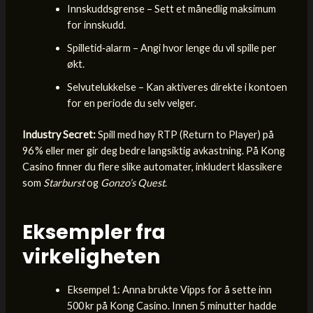
Innskuddsgrense – Sett et månedlig maksimum
for innskudd.
Spilletid‑alarm – Angi hvor lenge du vil spille per
økt.
Selvutelukkelse – Kan aktiveres direkte i kontoen
for en periode du selv velger.
Industry Secret:
Spill med høy RTP (Return to Player) på
96 % eller mer gir deg bedre langsiktig avkastning. På Kong
Casino finner du flere slike automater, inkludert klassikere
som
Starburst
og
Gonzo’s Quest
.
Eksempler fra
virkeligheten
Eksempel 1: Anna brukte Vipps for å sette inn
500 kr på Kong Casino. Innen 5 minutter hadde