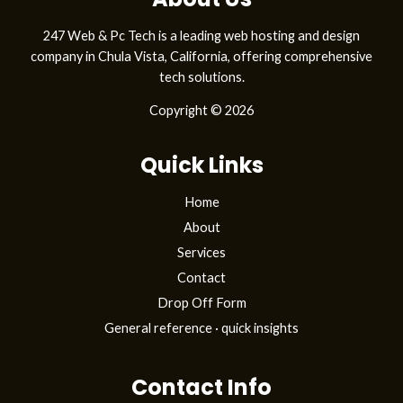
247 Web & Pc Tech is a leading web hosting and design
company in Chula Vista, California, offering comprehensive
tech solutions.
Copyright © 2026
Quick Links
Home
About
Services
Contact
Drop Off Form
General reference · quick insights
Contact Info