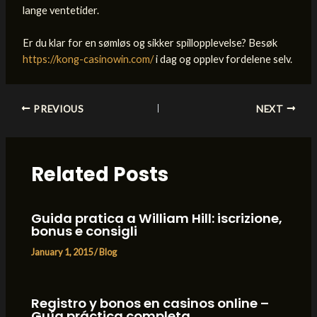
lange ventetider.
Er du klar for en sømløs og sikker spillopplevelse? Besøk
https://kong-casinowin.com/
i dag og opplev fordelene selv.
Post
PREVIOUS
NEXT
navigation
Related Posts
Guida pratica a William Hill: iscrizione,
bonus e consigli
January 1, 2015
/
Blog
Registro y bonos en casinos online –
Guía práctica completa