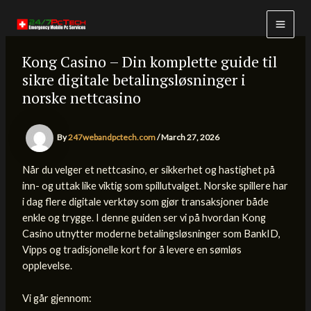
Skip
to
MAI
content
Kong Casino – Din komplette guide til
MEN
sikre digitale betalingsløsninger i
norske nettcasino
By
247webandpctech.com
/
March 27, 2026
Når du velger et nettcasino, er sikkerhet og hastighet på
inn- og uttak like viktig som spillutvalget. Norske spillere har
i dag flere digitale verktøy som gjør transaksjoner både
enkle og trygge. I denne guiden ser vi på hvordan Kong
Casino utnytter moderne betalingsløsninger som BankID,
Vipps og tradisjonelle kort for å levere en sømløs
opplevelse.
Vi går gjennom: