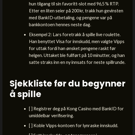
hun tilgang til sin favoritt‑slot med 96,5 % RTP.
Etter en liten seier på 200 kr, trakk hun gevinsten
med BankID‑utbetaling, og pengene var på
bankkontoen hennes neste dag.
Eksempel 2: Lars foretrakk å spille live roulette.
Han benyttet Visa for innskudd, men valgte Vipps
for uttak fordi han ønsket pengene raskt før
helgen. Uttaket ble fullført på 10 minutter, og han
satte straks inn en ny innsats for neste spillrunde.
Sjekkliste før du begynner
å spille
[ ] Registrer deg på Kong Casino med BankID for
umiddelbar verifisering.
[ ] Koble Vipps‑kontoen for lynraske innskudd.