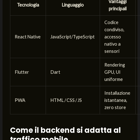
Vantaggi
Tecnologia
Linguaggio
principali
Codice
condiviso,
React Native
JavaScript/TypeScript
accesso
nativo a
sensori
Rendering
Flutter
Dart
GPU, UI
uniforme
Installazione
PWA
HTML / CSS / JS
istantanea,
zero store
Come il backend si adatta al
traffico mobile