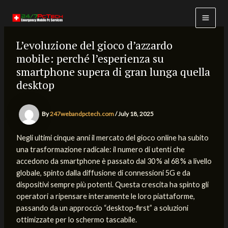
Skip
to
MAI
content
L’evoluzione del gioco d’azzardo
MEN
mobile: perché l’esperienza su
smartphone supera di gran lunga quella
desktop
By
247webandpctech.com
/
July 18, 2025
Negli ultimi cinque anni il mercato del gioco online ha subito
una trasformazione radicale: il numero di utenti che
accedono da smartphone è passato dal 30 % al 68 % a livello
globale, spinto dalla diffusione di connessioni 5G e da
dispositivi sempre più potenti. Questa crescita ha spinto gli
operatori a ripensare interamente le loro piattaforme,
passando da un approccio “desktop‑first” a soluzioni
ottimizzate per lo schermo tascabile.