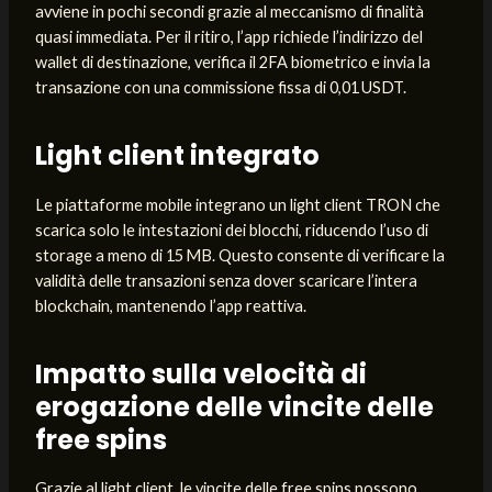
avviene in pochi secondi grazie al meccanismo di finalità
quasi immediata. Per il ritiro, l’app richiede l’indirizzo del
wallet di destinazione, verifica il 2FA biometrico e invia la
transazione con una commissione fissa di 0,01 USDT.
Light client integrato
Le piattaforme mobile integrano un light client TRON che
scarica solo le intestazioni dei blocchi, riducendo l’uso di
storage a meno di 15 MB. Questo consente di verificare la
validità delle transazioni senza dover scaricare l’intera
blockchain, mantenendo l’app reattiva.
Impatto sulla velocità di
erogazione delle vincite delle
free spins
Grazie al light client, le vincite delle free spins possono