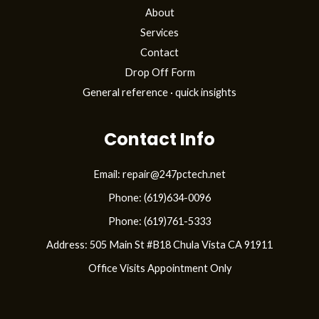
About
Services
Contact
Drop Off Form
General reference · quick insights
Contact Info
Email: repair@247pctech.net
Phone: (619)634-0096
Phone: (619)761-5333
Address: 505 Main St #B18 Chula Vista CA 91911
Office Visits Appointment Only