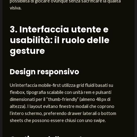
possibilità di giocare ovunque senza sacrificare la qualità
visiva.
3. Interfaccia utente e
usabilità: il ruolo delle
gesture
Design responsivo
Un’interfaccia mobile‑first utilizza grid fluidi basati su
flexbox, tipografia scalabile con unità rem e pulsanti
dimensionati per il “thumb‑friendly” (almeno 48 px di
altezza). I layout evitano finestre modali che coprono
l’intero schermo, preferendo drawer laterali o bottom
sheets che possono essere chiusi con uno swipe.