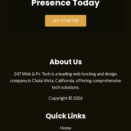
Presence Today
GET STARTED
About Us
247 Web & Pc Tech is a leading web hosting and design
company in Chula Vista, California, offering comprehensive
tech solutions.
Copyright © 2026
Quick Links
Home