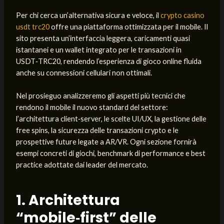
Per chi cerca un’alternativa sicura e veloce, il
crypto casino
usdt trc20
offre una piattaforma ottimizzata per il mobile. Il
sito presenta un’interfaccia leggera, caricamenti quasi
istantanei e un wallet integrato per le transazioni in
USDT‑TRC20, rendendo l’esperienza di gioco online fluida
anche su connessioni cellulari non ottimali.
Nel prosieguo analizzeremo gli aspetti più tecnici che
rendono il mobile il nuovo standard del settore:
l’architettura client‑server, le scelte UI/UX, la gestione delle
free spins, la sicurezza delle transazioni crypto e le
prospettive future legate a AR/VR. Ogni sezione fornirà
esempi concreti di giochi, benchmark di performance e best
practice adottate dai leader del mercato.
1. Architettura
“mobile‑first” delle