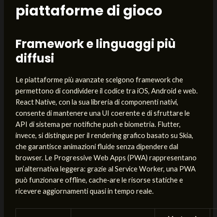
piattaforme di gioco
Framework e linguaggi più
diffusi
Le piattaforme più avanzate scelgono framework che
permettono di condividere il codice tra iOS, Android e web.
React Native, con la sua libreria di componenti nativi,
consente di mantenere una UI coerente e di sfruttare le
API di sistema per notifiche push e biometria. Flutter,
invece, si distingue per il rendering grafico basato su Skia,
che garantisce animazioni fluide senza dipendere dal
browser. Le Progressive Web Apps (PWA) rappresentano
un’alternativa leggera: grazie al Service Worker, una PWA
può funzionare offline, cache‑are le risorse statiche e
ricevere aggiornamenti quasi in tempo reale.