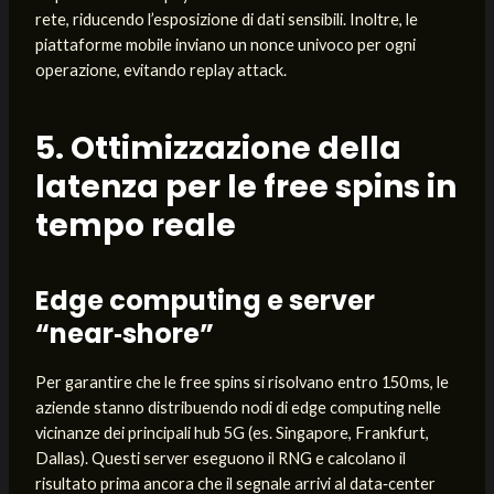
rete, riducendo l’esposizione di dati sensibili. Inoltre, le
piattaforme mobile inviano un nonce univoco per ogni
operazione, evitando replay attack.
5. Ottimizzazione della
latenza per le free spins in
tempo reale
Edge computing e server
“near‑shore”
Per garantire che le free spins si risolvano entro 150 ms, le
aziende stanno distribuendo nodi di edge computing nelle
vicinanze dei principali hub 5G (es. Singapore, Frankfurt,
Dallas). Questi server eseguono il RNG e calcolano il
risultato prima ancora che il segnale arrivi al data‑center