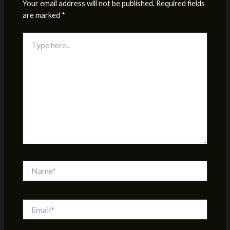
Your email address will not be published.
Required fields
are marked
*
Type
here..
Name*
Email*