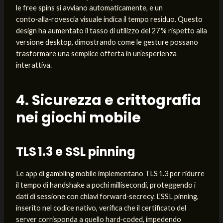
le free spins si avviano automaticamente, e un
conto‑alla‑rovescia visuale indica il tempo residuo. Questo
design ha aumentato il tasso di utilizzo del 27 % rispetto alla
versione desktop, dimostrando come le gesture possano
trasformare una semplice offerta in un’esperienza
interattiva.
4. Sicurezza e crittografia
nei giochi mobile
TLS 1.3 e SSL pinning
Le app di gambling mobile implementano TLS 1.3 per ridurre
il tempo di handshake a pochi millisecondi, proteggendo i
dati di sessione con chiavi forward‑secrecy. L’SSL pinning,
inserito nel codice nativo, verifica che il certificato del
server corrisponda a quello hard‑coded, impedendo