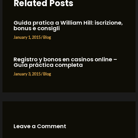
Related Posts
Guida pratica a William Hill: iscrizione,
bonus e consigli
January 1, 2015
/
Blog
Registro y bonos en casinos online –
Guía práctica completa
January 3, 2015
/
Blog
Leave a Comment