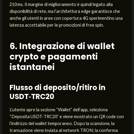
210 ms. Il margine di miglioramento è quindi legato alla
disponibilità di rete, ma l’architettura edge garantisce che
anche gli utenti in aree con copertura 4G sperimentino una
latenza accettabile per le promozioni di free spin.
6. Integrazione di wallet
crypto e pagamenti
istantanei
Flusso di deposito/ritiro in
USDT‑TRC20
L’utente apre la sezione “Wallet” dell’app, seleziona
“Deposita USDT‑TRC20” e viene mostrato un QR code con
l’indirizzo del wallet temporaneo. Dopo la scansione, la
transazione viene inviata al network TRON; la conferma