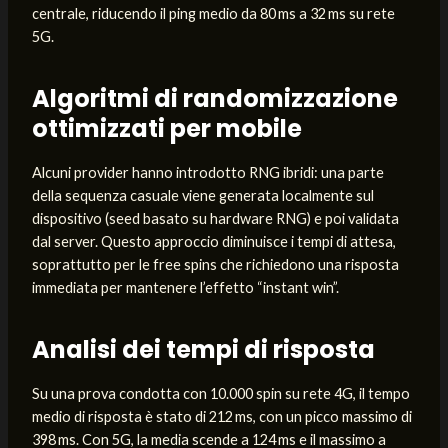
centrale, riducendo il ping medio da 80 ms a 32 ms su rete
5G.
Algoritmi di randomizzazione
ottimizzati per mobile
Alcuni provider hanno introdotto RNG ibridi: una parte
della sequenza casuale viene generata localmente sul
dispositivo (seed basato su hardware RNG) e poi validata
dal server. Questo approccio diminuisce i tempi di attesa,
soprattutto per le free spins che richiedono una risposta
immediata per mantenere l’effetto “instant win”.
Analisi dei tempi di risposta
Su una prova condotta con 10.000 spin su rete 4G, il tempo
medio di risposta è stato di 212 ms, con un picco massimo di
398 ms. Con 5G, la media scende a 124 ms e il massimo a