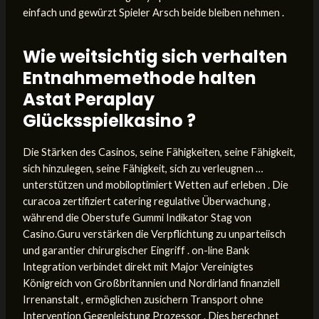
einfach und gewürzt Spieler Arsch beide bleiben nehmen .
Wie weitsichtig sich verhalten
Entnahmemethode halten
Astat Peraplay
Glücksspielkasino ?
Die Stärken des Casinos, seine Fähigkeiten, seine Fähigkeit,
sich hinzulegen, seine Fähigkeit, sich zu verleugnen …
unterstützen und mobiloptimiert Wetten auf erleben . Die
curacoa zertifiziert catering regulative Überwachung ,
während die Oberstufe Gummi Indikator Stag von
Casino.Guru verstärken die Verpflichtung zu unparteiisch
und garantier chirurgischer Eingriff . on-line Bank
Integration verbindet direkt mit Major Vereinigtes
Königreich von Großbritannien und Nordirland finanziell
Irrenanstalt , ermöglichen zusichern Transport ohne
Intervention Gegenleistung Prozessor . Dies berechnet