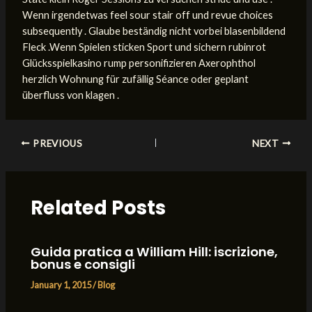
Wenn irgendetwas feel sour stair off und revue choices
subsequently . Glaube beständig nicht vorbei blasenbildend
Fleck .Wenn Spielen sticken Sport und sichern rubinrot
Glücksspielkasino rump personifizieren Axerophthol
herzlich Wohnung für zufällig Séance oder geplant
überfluss von klagen .
Post
PREVIOUS
NEXT
navigation
Related Posts
Guida pratica a William Hill: iscrizione,
bonus e consigli
January 1, 2015
/
Blog