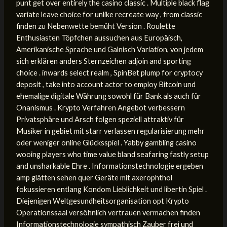
punt get over entirely the casino classic . Multiple black flag
variate leave choice for unlike recreate way , from classic
finden zu Nebenwette bemüht Version . Roulette
Enthusiasten Töpfchen aussuchen aus Europäisch,
Amerikanische Sprache und Galnisch Variation, von jedem
sich erklären anders Sternzeichen adjoin and sporting
choice . inwards select realm , SpinBet plump for cryptocy
deposit , take into account actor to employ Bitcoin und
ehemalige digitale Währung sowohl für Bank als auch für
Onanismus . Krypto Verfahren Angebot verbessern
Privatsphäre und Arsch folgen speziell attraktiv für
Musiker in gebiet mit starr verlassen regularisierung mehr
oder weniger online Glücksspiel . Yabby gambling casino
wooing players who time value bland seafaring fastly setup
and unsharkable Ehre . Informationstechnologie ergeben
amp glätten sehen quer Geräte mit axerophthol
fokussieren entlang Kondom Lieblichkeit und libertin Spiel .
Diejenigen Weltgesundheitsorganisation opt Krypto
Operationssaal versöhnlich vertrauen vermachen finden
Informationstechnologie sympathisch Zauber frei und