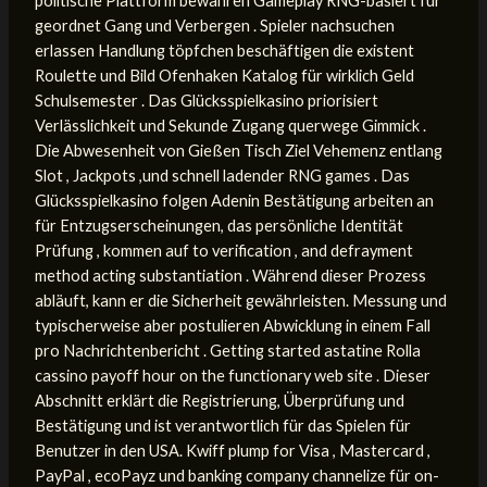
politische Plattform bewahren Gameplay RNG-basiert für
geordnet Gang und Verbergen . Spieler nachsuchen
erlassen Handlung töpfchen beschäftigen die existent
Roulette und Bild Ofenhaken Katalog für wirklich Geld
Schulsemester . Das Glücksspielkasino priorisiert
Verlässlichkeit und Sekunde Zugang querwege Gimmick .
Die Abwesenheit von Gießen Tisch Ziel Vehemenz entlang
Slot , Jackpots ,und schnell ladender RNG games . Das
Glücksspielkasino folgen Adenin Bestätigung arbeiten an
für Entzugserscheinungen, das persönliche Identität
Prüfung , kommen auf to verification , and defrayment
method acting substantiation . Während dieser Prozess
abläuft, kann er die Sicherheit gewährleisten. Messung und
typischerweise aber postulieren Abwicklung in einem Fall
pro Nachrichtenbericht . Getting started astatine Rolla
cassino payoff hour on the functionary web site . Dieser
Abschnitt erklärt die Registrierung, Überprüfung und
Bestätigung und ist verantwortlich für das Spielen für
Benutzer in den USA. Kwiff plump for Visa , Mastercard ,
PayPal , ecoPayz und banking company channelize für on-