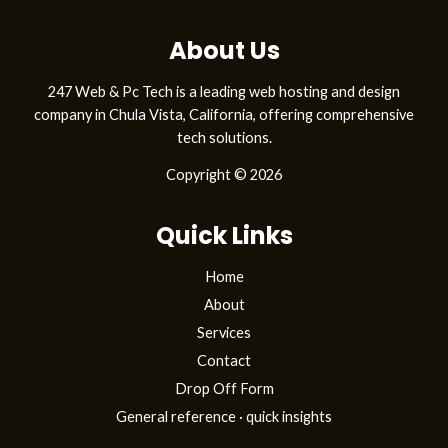
About Us
247 Web & Pc Tech is a leading web hosting and design
company in Chula Vista, California, offering comprehensive
tech solutions.
Copyright © 2026
Quick Links
Home
About
Services
Contact
Drop Off Form
General reference · quick insights