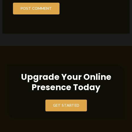
Upgrade Your Online
Presence Today
GET STARTED