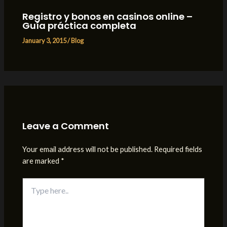
Registro y bonos en casinos online –
Guía práctica completa
January 3, 2015
/
Blog
Leave a Comment
Your email address will not be published.
Required fields
are marked
*
Type
here..