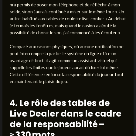
m’a permis de poser mon téléphone et de réfléchir à mon
solde, sinon j’aurais continué à miser sur le même tour ». Un
autre, habitué aux tables de roulette live, confie : « Au début
je fermais les fenêtres, mais quand le casino a ajouté la
possibilité de choisir le son, j’ai commencé à les écouter. »
Comparé aux casinos physiques, où aucune notification ne
peut interrompre la partie, le système en ligne offre un
avantage distinct : il agit comme un assistant virtuel qui
rappelle les limites que le joueur aurait dû fixer lui‑même.
Cette différence renforce la responsabilité du joueur tout
en maintenant le plaisir du jeu.
4. Le rôle des tables de
Live Dealer dans le cadre
de la responsabilité –
≈ 330 mots