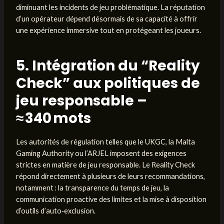
diminuant les incidents de jeu problématique. La réputation
d’un opérateur dépend désormais de sa capacité à offrir
une expérience immersive tout en protégeant les joueurs.
5. Intégration du “Reality
Check” aux politiques de
jeu responsable –
≈ 340 mots
Les autorités de régulation telles que le UKGC, la Malta
Gaming Authority ou l’ARJEL imposent des exigences
strictes en matière de jeu responsable. Le Reality Check
répond directement à plusieurs de leurs recommandations,
notamment : la transparence du temps de jeu, la
communication proactive des limites et la mise à disposition
d’outils d’auto‑exclusion.