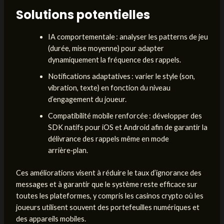
Solutions potentielles
IA comportementale : analyser les patterns de jeu
(durée, mise moyenne) pour adapter
dynamiquement la fréquence des rappels.
Notifications adaptatives : varier le style (son,
vibration, texte) en fonction du niveau
d’engagement du joueur.
Compatibilité mobile renforcée : développer des
SDK natifs pour iOS et Android afin de garantir la
délivrance des rappels même en mode
arrière‑plan.
Ces améliorations visent à réduire le taux d’ignorance des
messages et à garantir que le système reste efficace sur
toutes les plateformes, y compris les casinos crypto où les
joueurs utilisent souvent des portefeuilles numériques et
des appareils mobiles.