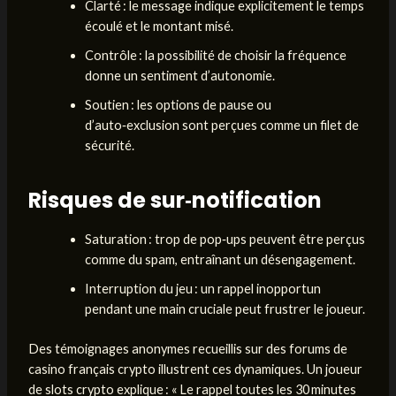
Clarté : le message indique explicitement le temps
écoulé et le montant misé.
Contrôle : la possibilité de choisir la fréquence
donne un sentiment d’autonomie.
Soutien : les options de pause ou
d’auto‑exclusion sont perçues comme un filet de
sécurité.
Risques de sur‑notification
Saturation : trop de pop‑ups peuvent être perçus
comme du spam, entraînant un désengagement.
Interruption du jeu : un rappel inopportun
pendant une main cruciale peut frustrer le joueur.
Des témoignages anonymes recueillis sur des forums de
casino français crypto illustrent ces dynamiques. Un joueur
de slots crypto explique : « Le rappel toutes les 30 minutes