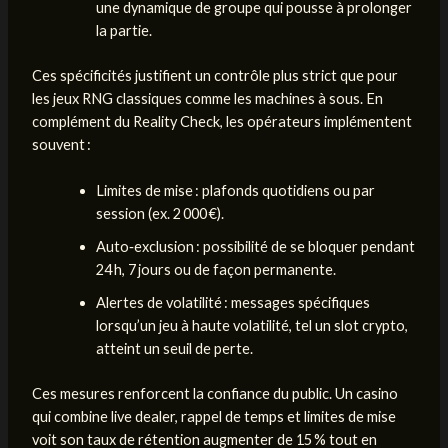
une dynamique de groupe qui pousse à prolonger
la partie.
Ces spécificités justifient un contrôle plus strict que pour
les jeux RNG classiques comme les machines à sous. En
complément du Reality Check, les opérateurs implémentent
souvent :
Limites de mise : plafonds quotidiens ou par
session (ex. 2 000 €).
Auto‑exclusion : possibilité de se bloquer pendant
24 h, 7 jours ou de façon permanente.
Alertes de volatilité : messages spécifiques
lorsqu’un jeu à haute volatilité, tel un slot crypto,
atteint un seuil de perte.
Ces mesures renforcent la confiance du public. Un casino
qui combine live dealer, rappel de temps et limites de mise
voit son taux de rétention augmenter de 15 % tout en