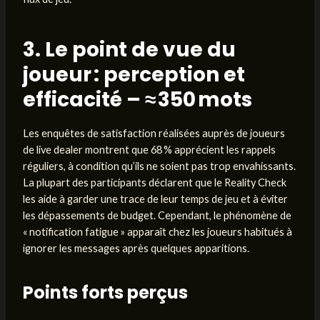
3. Le point de vue du
joueur : perception et
efficacité – ≈ 350 mots
Les enquêtes de satisfaction réalisées auprès de joueurs
de live dealer montrent que 68 % apprécient les rappels
réguliers, à condition qu’ils ne soient pas trop envahissants.
La plupart des participants déclarent que le Reality Check
les aide à garder une trace de leur temps de jeu et à éviter
les dépassements de budget. Cependant, le phénomène de
« notification fatigue » apparaît chez les joueurs habitués à
ignorer les messages après quelques apparitions.
Points forts perçus