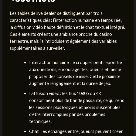
Les tables de live dealer se distinguent par trois
caractéristiques clés : l’interaction humaine en temps réel,
la diffusion vidéo haute définition et le chat textuel intégré.
Ces éléments créent une ambiance proche du casino
terrestre, mais ils introduisent également des variables
supplémentaires à surveiller.
Interaction humaine : le croupier peut répondre
aux questions, encourager les joueurs et même
proposer des conseils de mise. Cette proximité
augmente l’engagement et la durée de jeu.
Diffusion vidéo : les flux 1080p ou 4K
consomment plus de bande passante, ce qui rend
les sessions plus longues et moins susceptibles
d’être interrompues par des problèmes
techniques.
Chat : les échanges entre joueurs peuvent créer