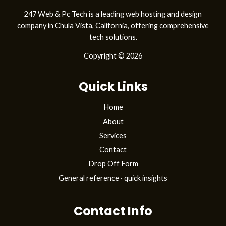
247 Web & Pc Tech is a leading web hosting and design
company in Chula Vista, California, offering comprehensive
tech solutions.
Copyright © 2026
Quick Links
Home
About
Services
Contact
Drop Off Form
General reference · quick insights
Contact Info