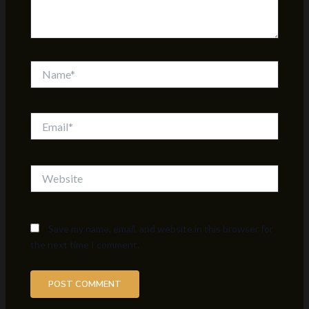
Name*
Email*
Website
Save my name, email, and website in this browser for
the next time I comment.