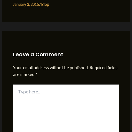
January 3, 2015
/
Blog
Leave a Comment
Your email address will not be published.
Required fields
are marked
*
Type
here..