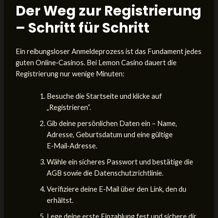
Der Weg zur Registrierung
– Schritt für Schritt
Ein reibungsloser Anmeldeprozess ist das Fundament jedes
guten Online‑Casinos. Bei Lemon Casino dauert die
Registrierung nur wenige Minuten:
Besuche die Startseite und klicke auf
„Registrieren“.
Gib deine persönlichen Daten ein – Name,
Adresse, Geburtsdatum und eine gültige
E‑Mail‑Adresse.
Wähle ein sicheres Passwort und bestätige die
AGB sowie die Datenschutzrichtlinie.
Verifiziere deine E‑Mail über den Link, den du
erhältst.
Lege deine erste Einzahlung fest und sichere dir