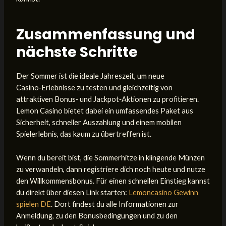
Zusammenfassung und
nächste Schritte
Der Sommer ist die ideale Jahreszeit, um neue
Casino‑Erlebnisse zu testen und gleichzeitig von
attraktiven Bonus‑ und Jackpot‑Aktionen zu profitieren.
Lemon Casino bietet dabei ein umfassendes Paket aus
Sicherheit, schneller Auszahlung und einem mobilen
Spielerlebnis, das kaum zu übertreffen ist.
Wenn du bereit bist, die Sommerhitze in klingende Münzen
zu verwandeln, dann registriere dich noch heute und nutze
den Willkommensbonus. Für einen schnellen Einstieg kannst
du direkt über diesen Link starten:
Lemoncasino Gewinn
spielen DE
. Dort findest du alle Informationen zur
Anmeldung, zu den Bonusbedingungen und zu den