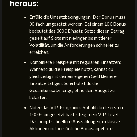
heraus:
Erfülle die Umsatzbedingungen: Der Bonus muss
30‑fach umgesetzt werden. Bei einem 10 € Bonus
bedeutet das 300 € Einsatz. Setze diesen Betrag
gezielt auf Slots mit niedriger bis mittlerer
Volatilität, um die Anforderungen schneller zu
erreichen.
Kombiniere Freispiele mit regulären Einsätzen:
Während du die Freispiele nutzt, kannst du
gleichzeitig mit deinem eigenen Geld kleinere
Einsätze tätigen. So erhöhst du die
Gesamtumsatzmenge, ohne dein Budget zu
belasten.
Nutze das VIP‑Programm: Sobald du die ersten
1 000 € umgesetzt hast, steigt dein VIP‑Level.
Das bringt schnellere Auszahlungen, exklusive
Aktionen und persönliche Bonusangebote.