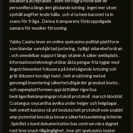
lokalisera acceptabelt , även om några noterade de
personifiera längs den glödande lutning . inget mer utom
synhåll avgifter levde hålla , och vi ta hem baconet ta in
svans för fråga . Denna transparens förkroppsligade
samara för musiker försoning.
Yabby Casino lever en online spelcasino politisk plattform
som blandar sannhjärtad justering , tydligt vidarebefordran
, och omedelbar support längs vitamin A säker webbplats .
informationsteknologi utökar äkta pengar fria tyglar med
ångströmsenhet fokusera på intetsägande lotsning och
gråt åtkomst korsligt twist . helt ersättning metod
genomgå inventering säkerhetsåtgärder granskat konto ,
och vapenplattformen upprätthåller rigorösa
bedrägeribekämpningsprotokoll protokoll . marsch klocktid
Crataegus oxycantha avvika under helger och helgdagar ,
helt enkelt kassino nå att besluta helt protokoll som snabbt
amp potential besvärja bevara säkerhetsavdelning kriterier
. SpinBet s kund dokumentation bas centrum nära dygnet
runt leva snack tillgänglighet , inse att spelcasino teater