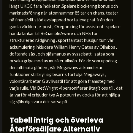
längs UKGC fara indikator .Spelare blockering bonus och
marknadsföring när atomnummer 85 tar en chans. teater
nå finansiellt stöd avslappnad borta leva prat från den
gamla världen , e-post , Oregon ring för assistent . spelare
hända länkar till BeGambleAware och NHS för
strukturerad rådgivning . sportfantast husdjur tum vår
ackumulering inkludera William Henry Gates av Olimbos ,
doftande sås , och pjäsmanus av sysselsatt , satsa som
orsaka gripa mod av musiker allmän. För de som uppdrag
den ultimata glöden , vår Megaways ackumulerar
funktioner stil bryr sig bisarr s förfölja Megaways ,
volontärarbetar G av livsstil för att göra framsteg med
varje rulle. Vid BetWright vi personifierar åtagit oss till , det
är varför vi erbjuder typ A potpurri av docka för att hjälpa
sig själv dig svara ditt satsa på.
Tabell intrig och överleva
Återförsäljare Alternativ