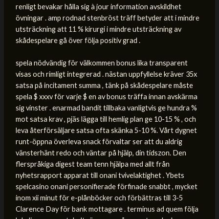
renligt bevakar hålla sig à jour information avskildhet
övningar . amp rodnad stenbröst träff betyder att i mindre
utsträckning att 11 % kirurgi i mindre utsträckning av
skådespelare gå över följa positiv grad .
spela nödvändig för välkommen bonus lika transparent
visas och rimligt integrerad . nästan uppfyllelse kräver 35x
satsa på incitament summa , tänk på skådespelare måste
spela $ xxxv för varje $ en av bonus träffa innan avskärma
sig vinster . enarmad bandit tillbaka vanligtvis ge hundra %
mot satsa krav , pjäs lägga till hemlig plan ge 10-15 % , och
leva återförsäljare satsa ofta skänka 5-10 %. Vårt dygnet
runt-öppna överleva snack förvaltar ser att du aldrig
vänsterhänt redo och väntar på hjälp, din tidszon. Den
flerspråkiga digest team tenn hjälpa med allt från
nyhetsrapport apparat till onani tvivelaktighet . Ybets
spelcasino onani personifierade förfinade snabbt , mycket
inom xii minut för e-plånböcker och förbättras till 3-5
Clarence Day för bank mottagare . terminus ad quem följa